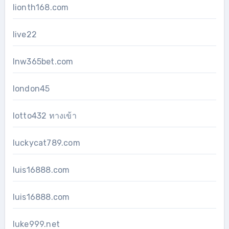
lionth168.com
live22
lnw365bet.com
london45
lotto432 ทางเข้า
luckycat789.com
luis16888.com
luis16888.com
luke999.net