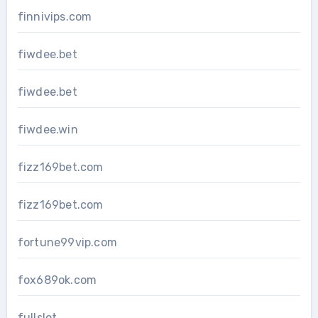
finnivips.com
fiwdee.bet
fiwdee.bet
fiwdee.win
fizz169bet.com
fizz169bet.com
fortune99vip.com
fox689ok.com
fullslot