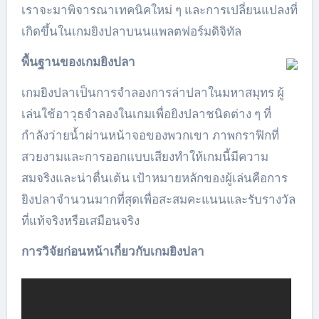
เราจะมาพิจารณาเทคนิคใหม่ ๆ และการเปลี่ยนแปลงที่
เกิดขึ้นในเกมยิงปลาบนนแพลตฟอร์มดิจิทัล
พื้นฐานของเกมยิงปลา
เกมยิงปลาเป็นการจำลองการล่าปลาในมหาสมุทร ผู้
เล่นใช้อาวุธจำลองในเกมเพื่อยิงปลาชนิดต่าง ๆ ที่
กำลังว่ายน้ำผ่านหน้าจอของพวกเขา ภาพกราฟิกที่
สวยงามและการออกแบบเสียงทำให้เกมนี้มีความ
สมจริงและน่าตื่นเต้น เป้าหมายหลักของผู้เล่นคือการ
ยิงปลาจำนวนมากที่สุดเพื่อสะสมคะแนนและรับรางวัล
ที่แท้จริงหรือเสมือนจริง
การวิจัยก่อนหน้าเกี่ยวกับเกมยิงปลา