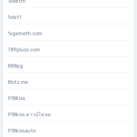
1xbetth
1xbit1
1xgameth.com
789pluss.com
888pg
8lots.me
918Kiss
918kiss ดาวน์โหลด
918kissauto