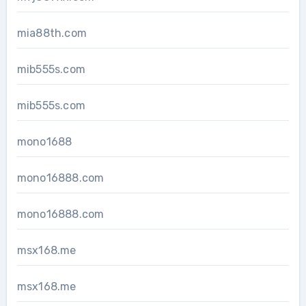
mia88th.com
mib555s.com
mib555s.com
mono1688
mono16888.com
mono16888.com
msx168.me
msx168.me