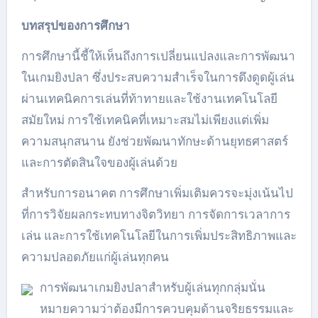
บทสรุปของการศึกษา
การศึกษานี้ชี้ให้เห็นถึงการเปลี่ยนแปลงและการพัฒนา
ในเกมยิงปลา ซึ่งประสบความสำเร็จในการดึงดูดผู้เล่น
ผ่านเทคนิคการเล่นที่ท้าทายและใช้งานเทคโนโลยี
สมัยใหม่ การใช้เทคนิคที่เหมาะสมไม่เพียงแต่เพิ่ม
ความสนุกสนาน ยังช่วยพัฒนาทักษะด้านยุทธศาสตร์
และการตัดสินใจของผู้เล่นด้วย
สำหรับการอนาคต การศึกษาเพิ่มเติมควรจะมุ่งเน้นไป
ที่การวิจัยผลกระทบทางจิตวิทยา การจัดการเวลาการ
เล่น และการใช้เทคโนโลยีในการเพิ่มประสิทธิภาพและ
ความปลอดภัยแก่ผู้เล่นทุกคน
การพัฒนาเกมยิงปลาสำหรับผู้เล่นทุกกลุ่มนั่น
หมายความว่าต้องมีการควบคุมด้านจริยธรรมและ