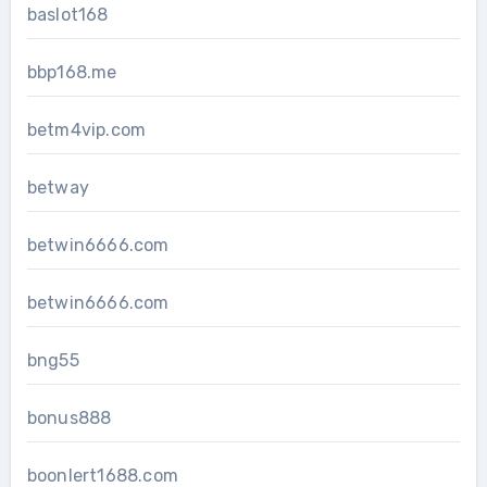
baslot168
bbp168.me
betm4vip.com
betway
betwin6666.com
betwin6666.com
bng55
bonus888
boonlert1688.com