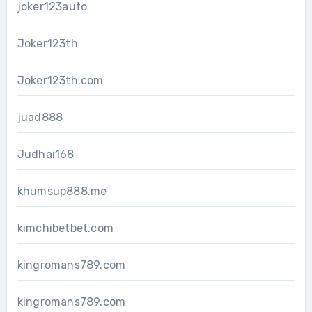
joker123auto
Joker123th
Joker123th.com
juad888
Judhai168
khumsup888.me
kimchibetbet.com
kingromans789.com
kingromans789.com