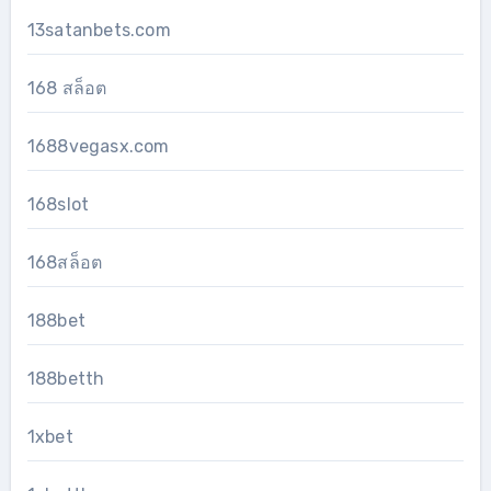
13satanbets.com
168 สล็อต
1688vegasx.com
168slot
168สล็อต
188bet
188betth
1xbet