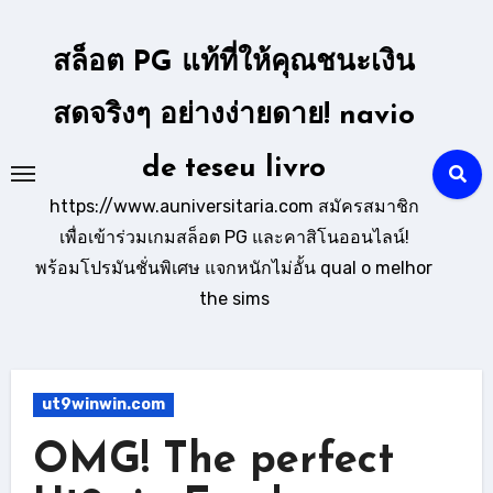
Skip
to
สล็อต PG แท้ที่ให้คุณชนะเงิน
content
สดจริงๆ อย่างง่ายดาย! navio
de teseu livro
https://www.auniversitaria.com สมัครสมาชิก
เพื่อเข้าร่วมเกมสล็อต PG และคาสิโนออนไลน์!
พร้อมโปรมันชั่นพิเศษ แจกหนักไม่อั้น qual o melhor
the sims
ut9winwin.com
OMG! The perfect