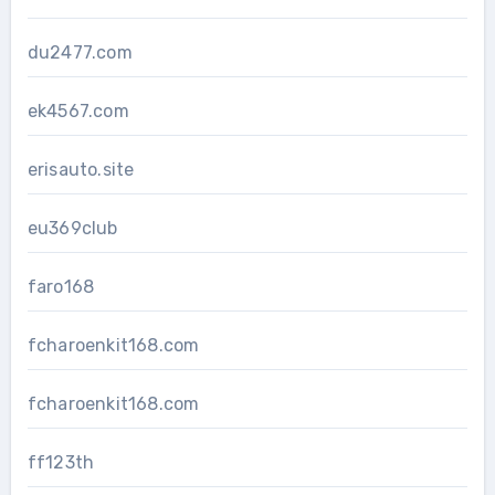
du2477.com
ek4567.com
erisauto.site
eu369club
faro168
fcharoenkit168.com
fcharoenkit168.com
ff123th