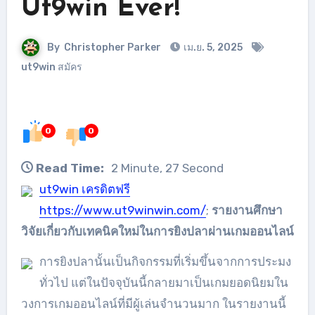
Ut9win Ever!
By
Christopher Parker
เม.ย. 5, 2025
ut9win สมัคร
0
0
Read Time:
2 Minute, 27 Second
ut9win เครดิตฟรี
https://www.ut9winwin.com/
;
รายงานศึกษา
วิจัยเกี่ยวกับเทคนิคใหม่ในการยิงปลาผ่านเกมออนไลน์
การยิงปลานั้นเป็นกิจกรรมที่เริ่มขึ้นจากการประมง
ทั่วไป แต่ในปัจจุบันนี้กลายมาเป็นเกมยอดนิยมใน
วงการเกมออนไลน์ที่มีผู้เล่นจำนวนมาก ในรายงานนี้