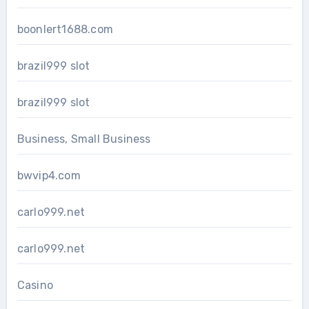
boonlert1688.com
brazil999 slot
brazil999 slot
Business, Small Business
bwvip4.com
carlo999.net
carlo999.net
Casino