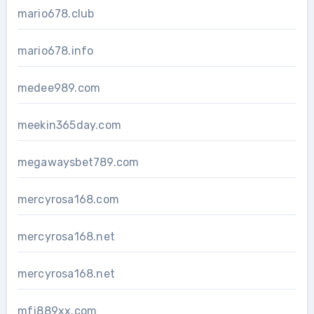
mario678.club
mario678.info
medee989.com
meekin365day.com
megawaysbet789.com
mercyrosa168.com
mercyrosa168.net
mercyrosa168.net
mfj889xx.com