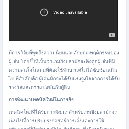
มีการวิจัยที่พูดถึงความนิยมและลักษณะพฤติกรรมของ
ผู้เล่น โดยชี้ให้เห็นว่าเกมยิงปลามักจะดึงดูดผู้เล่นที่มี
ความสนใจในเกมที่ต้องใช้ทักษะแต่ไม่ได้ซับซ้อนเกิน
ไป ที่สำคัญคือ ผู้เล่นมักจะได้รับแรงจูงใจจากการได้รับ
รางวัลและการแข่งขันกับผู้อื่น
การพัฒนาเทคนิคใหม่ในการยิง
เทคนิคใหม่ที่ได้รับการพัฒนาสำหรับเกมยิงปลามักจะ
เน้นไปที่การปรับปรุงกลยุทธ์การเล็งและการใช้