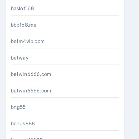
baslot168
bbp168.me
betm4vip.com
betway
betwin6666.com
betwin6666.com
bng55
bonus888