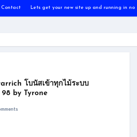
Contact
Lets get your new site up and running in no 
tarrich โบนัสเข้าทุกไม้ระบบ
p 98 by Tyrone
omments