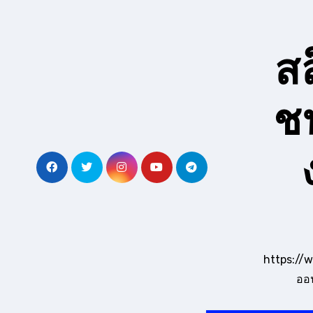
Skip
to
content
สล
ชน
https://w
ออน