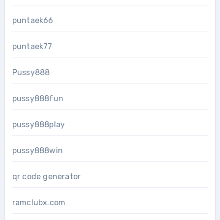
puntaek66
puntaek77
Pussy888
pussy888fun
pussy888play
pussy888win
qr code generator
ramclubx.com