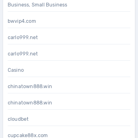
Business, Small Business
bwvip4.com
carlo999.net
carlo999.net
Casino
chinatown888.win
chinatown888.win
cloudbet
cupcake88x.com