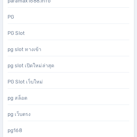
paramax1688.info
PG
PG Slot
pg slot ทางเข้า
pg slot เปิดใหม่ล่าสุด
PG Slot เว็บใหม่
pg สล็อต
pg เว็บตรง
pg168