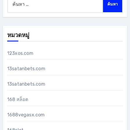
สำหรับ:
หมวดหมู่
123xos.com
13satanbets.com
13satanbets.com
168 สล็อต
1688vegasx.com