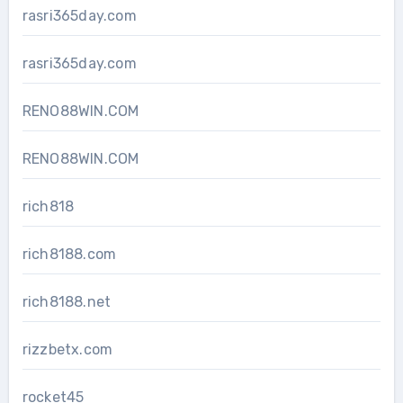
rasri365day.com
rasri365day.com
RENO88WIN.COM
RENO88WIN.COM
rich818
rich8188.com
rich8188.net
rizzbetx.com
rocket45