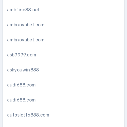
ambfine88.net
ambnovabet.com
ambnovabet.com
asb9999.com
askyouwin888
audi688.com
audi688.com
autoslot16888.com