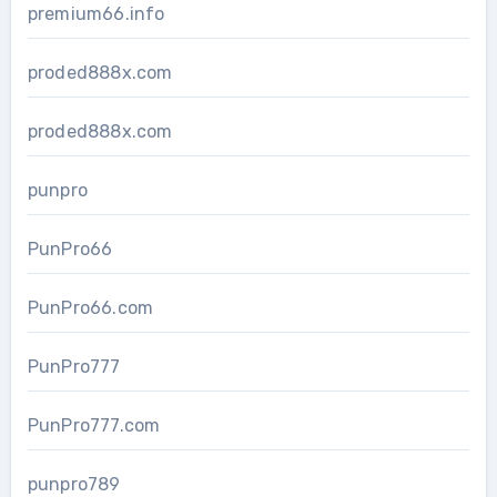
premium66.info
proded888x.com
proded888x.com
punpro
PunPro66
PunPro66.com
PunPro777
PunPro777.com
punpro789