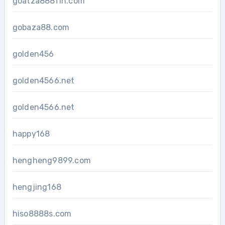
goatza888fin.com
gobaza88.com
golden456
golden4566.net
golden4566.net
happy168
hengheng9899.com
hengjing168
hiso8888s.com