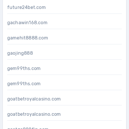
future24bet.com
gachawin168.com
gamehit8888.com
gaojing888
gem99ths.com
gem99ths.com
goatbetroyalcasino.com
goatbetroyalcasino.com