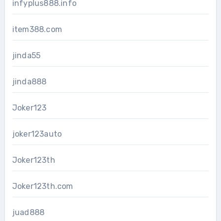
infyplus888.info
item388.com
jinda55
jinda888
Joker123
joker123auto
Joker123th
Joker123th.com
juad888