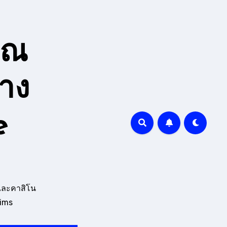
คุณ
่าง
e
 และคาสิโน
sims