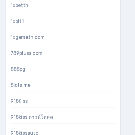
1xbetth
1xbit1
1xgameth.com
789pluss.com
888pg
8lots.me
918Kiss
918kiss ดาวน์โหลด
918kissauto