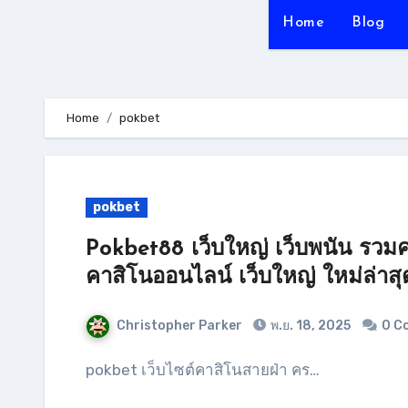
Home
Blog
Home
pokbet
pokbet
Pokbet88 เว็บใหญ่ เว็บพนัน รวม
คาสิโนออนไลน์ เว็บใหญ่ ใหม่ล่าส
Christopher Parker
พ.ย. 18, 2025
0 C
pokbet เว็บไซต์คาสิโนสายฝ่า คร…