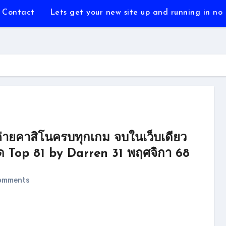
Contact
Lets get your new site up and running in no 
ค่ายคาสิโนครบทุกเกม จบในเว็บเดียว
ุด Top 81 by Darren 31 พฤศจิกา 68
omments