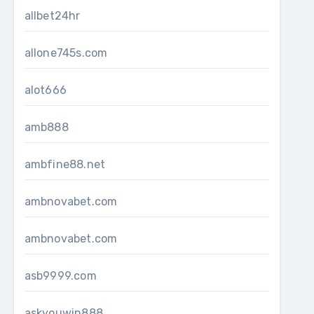
allbet24hr
allone745s.com
alot666
amb888
ambfine88.net
ambnovabet.com
ambnovabet.com
asb9999.com
askyouwin888