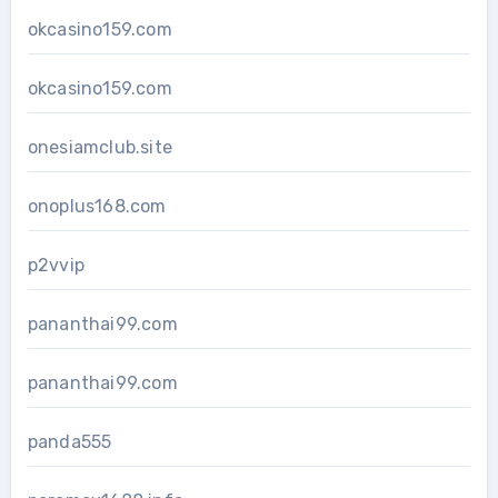
okcasino159.com
okcasino159.com
onesiamclub.site
onoplus168.com
p2vvip
pananthai99.com
pananthai99.com
panda555