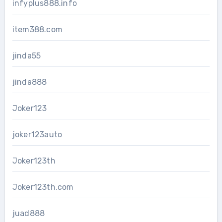
infyplus888.info
item388.com
jinda55
jinda888
Joker123
joker123auto
Joker123th
Joker123th.com
juad888