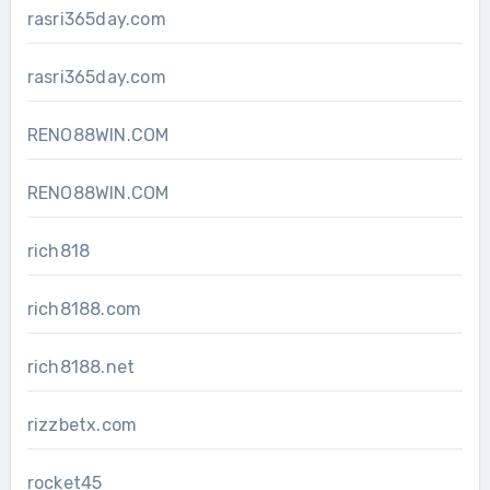
rasri365day.com
rasri365day.com
RENO88WIN.COM
RENO88WIN.COM
rich818
rich8188.com
rich8188.net
rizzbetx.com
rocket45