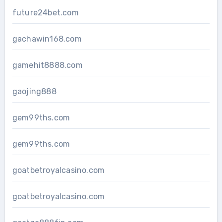
future24bet.com
gachawin168.com
gamehit8888.com
gaojing888
gem99ths.com
gem99ths.com
goatbetroyalcasino.com
goatbetroyalcasino.com