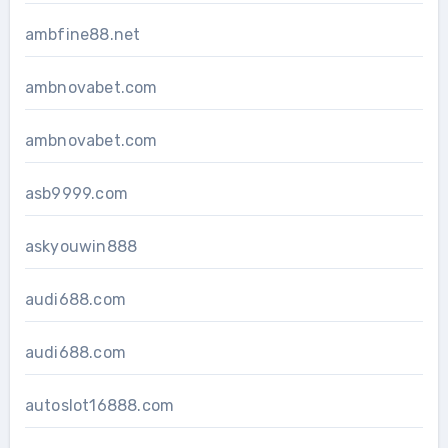
ambfine88.net
ambnovabet.com
ambnovabet.com
asb9999.com
askyouwin888
audi688.com
audi688.com
autoslot16888.com