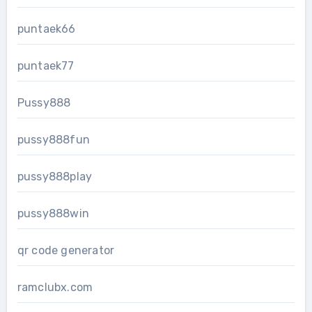
puntaek66
puntaek77
Pussy888
pussy888fun
pussy888play
pussy888win
qr code generator
ramclubx.com