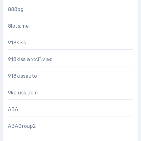
888pg
8lots.me
918Kiss
918kiss ดาวน์โหลด
918kissauto
9kpluss.com
ABA
ABAGroup2