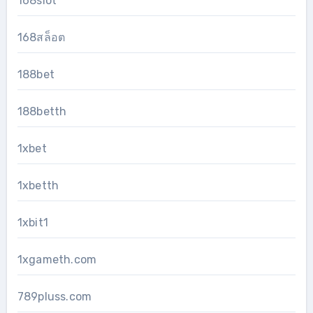
168slot
168สล็อต
188bet
188betth
1xbet
1xbetth
1xbit1
1xgameth.com
789pluss.com