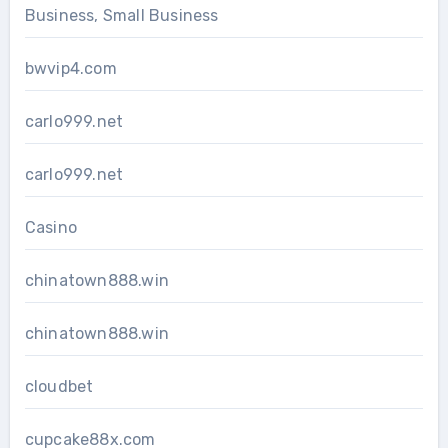
Business, Small Business
bwvip4.com
carlo999.net
carlo999.net
Casino
chinatown888.win
chinatown888.win
cloudbet
cupcake88x.com