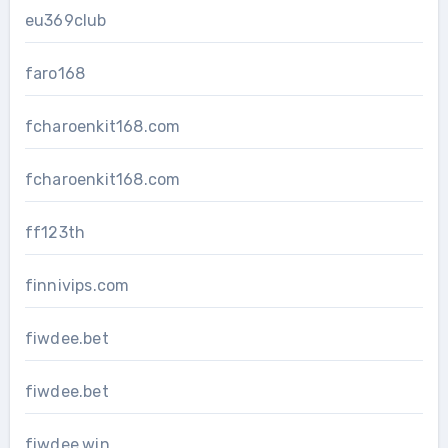
eu369club
faro168
fcharoenkit168.com
fcharoenkit168.com
ff123th
finnivips.com
fiwdee.bet
fiwdee.bet
fiwdee.win