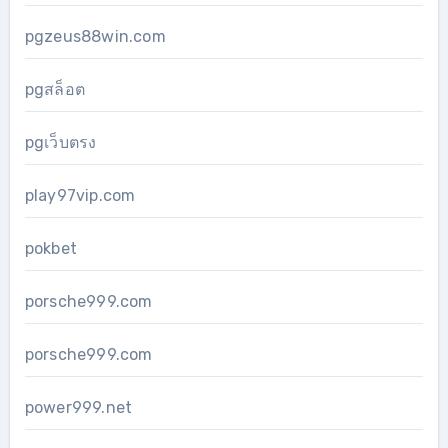
pgzeus88win.com
pgสล็อต
pgเว็บตรง
play97vip.com
pokbet
porsche999.com
porsche999.com
power999.net