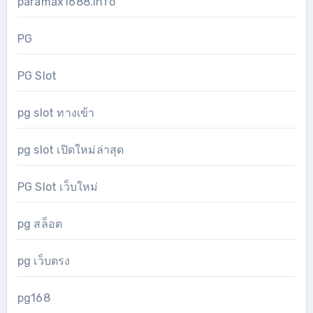
paramax1688.info
PG
PG Slot
pg slot ทางเข้า
pg slot เปิดใหม่ล่าสุด
PG Slot เว็บใหม่
pg สล็อต
pg เว็บตรง
pg168