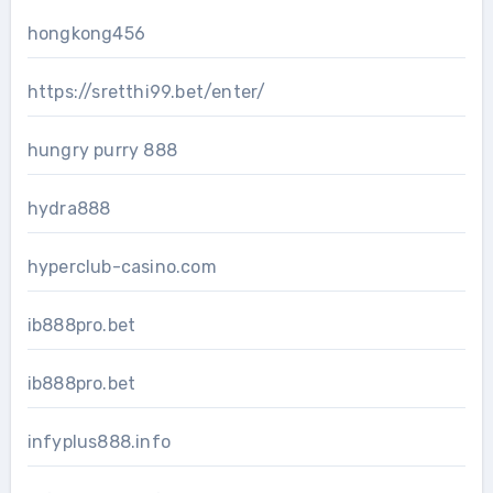
hongkong456
https://sretthi99.bet/enter/
hungry purry 888
hydra888
hyperclub-casino.com
ib888pro.bet
ib888pro.bet
infyplus888.info