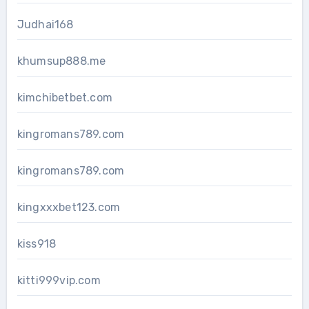
Judhai168
khumsup888.me
kimchibetbet.com
kingromans789.com
kingromans789.com
kingxxxbet123.com
kiss918
kitti999vip.com