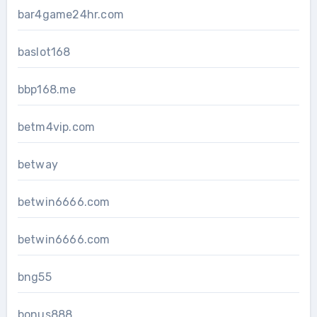
bar4game24hr.com
baslot168
bbp168.me
betm4vip.com
betway
betwin6666.com
betwin6666.com
bng55
bonus888