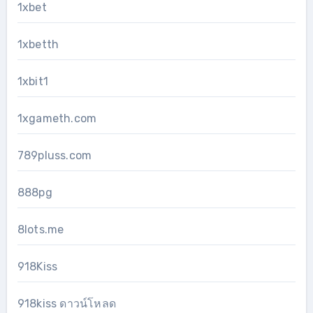
1xbet
1xbetth
1xbit1
1xgameth.com
789pluss.com
888pg
8lots.me
918Kiss
918kiss ดาวน์โหลด