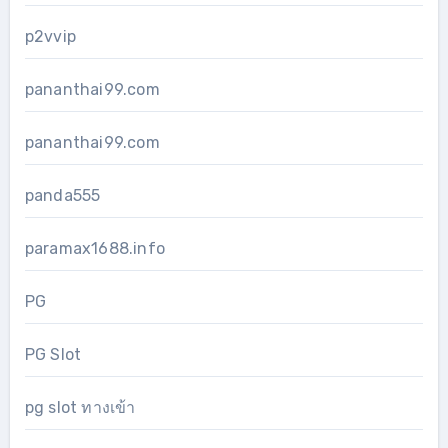
p2vvip
pananthai99.com
pananthai99.com
panda555
paramax1688.info
PG
PG Slot
pg slot ทางเข้า