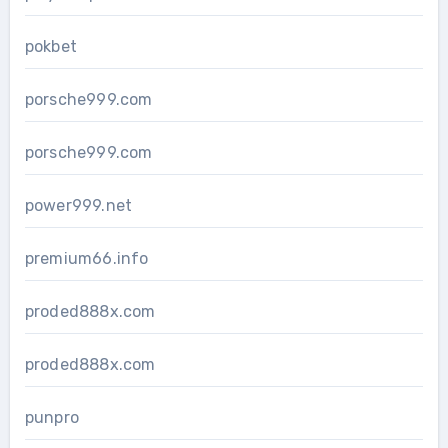
pokbet
porsche999.com
porsche999.com
power999.net
premium66.info
proded888x.com
proded888x.com
punpro