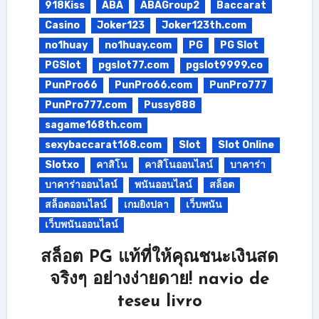
918Kiss
ABA
ABAGroup2
Baccarat
Casino
Joker123
Joker123th.com
no1huay
no1huay.com
PG
PG Slot
PGSlot
pgslot77.com
pgslot9999.co
PunPro66
PunPro66.com
PunPro777
PunPro777.com
Pussy888
sagame168th.com
sexybaccarat168.com
Slot
Slot Online
Slotxo
คาสิโน
คาสิโนออนไลน์
บาคาร่า
บาคาร่าออนไลน์
พนันออนไลน์
สล็อต
สล็อตออนไลน์
เกมยิงปลา
เว็บพนัน
เว็บพนันออนไลน์
สล็อต PG แท้ที่ให้คุณชนะเงินสด
จริงๆ อย่างง่ายดาย! navio de
teseu livro