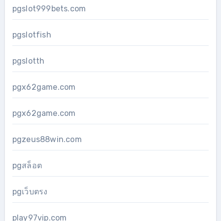
pgslot999bets.com
pgslotfish
pgslotth
pgx62game.com
pgx62game.com
pgzeus88win.com
pgสล็อต
pgเว็บตรง
play97vip.com