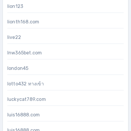
lion123
lionth168.com
live22
lnw365bet.com
london45
lotto432 ทางเข้า
luckycat789.com
luis16888.com
luis16888.com