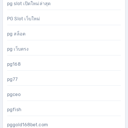
pg slot เปิดใหม่ล่าสุด
PG Slot เว็บใหม่
pg สล็อต
pg เว็บตรง
pg168
pg77
pgceo
pgfish
pggold168bet.com