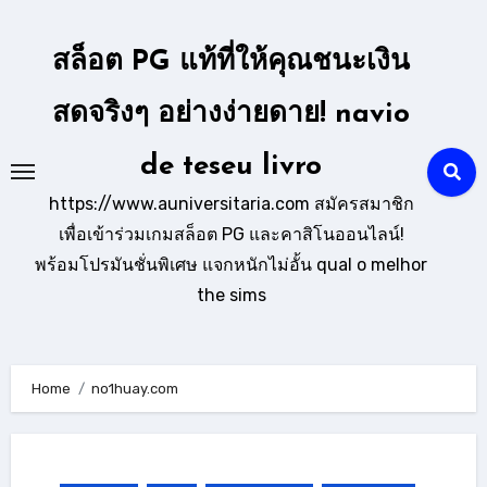
Skip
to
สล็อต PG แท้ที่ให้คุณชนะเงิน
content
สดจริงๆ อย่างง่ายดาย! navio
de teseu livro
https://www.auniversitaria.com สมัครสมาชิก
เพื่อเข้าร่วมเกมสล็อต PG และคาสิโนออนไลน์!
พร้อมโปรมันชั่นพิเศษ แจกหนักไม่อั้น qual o melhor
the sims
Home
no1huay.com