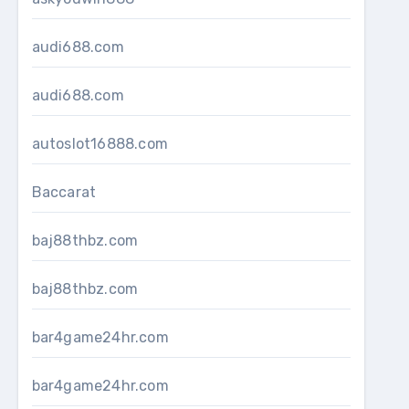
audi688.com
audi688.com
autoslot16888.com
Baccarat
baj88thbz.com
baj88thbz.com
bar4game24hr.com
bar4game24hr.com