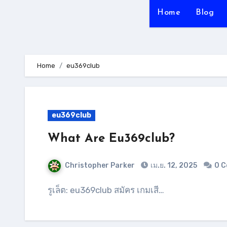
Home
Blog
Home
eu369club
eu369club
What Are Eu369club?
Christopher Parker
เม.ย. 12, 2025
0 
รูเล็ต: eu369club สมัคร เกมเสี…