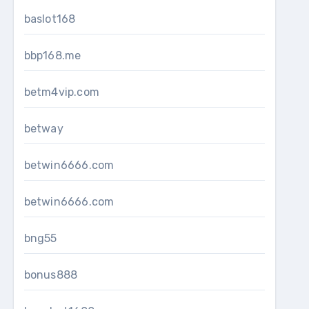
baslot168
bbp168.me
betm4vip.com
betway
betwin6666.com
betwin6666.com
bng55
bonus888