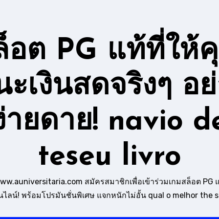
็อต PG แท้ที่ให้
ะเงินสดจริงๆ อย
ง่ายดาย! navio d
teseu livro
ww.auniversitaria.com สมัครสมาชิกเพื่อเข้าร่วมเกมสล็อต PG
ไลน์! พร้อมโปรมันชั่นพิเศษ แจกหนักไม่อั้น qual o melhor the 