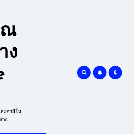
คุณ
่าง
e
 และคาสิโน
sims