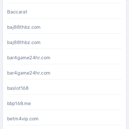
Baccarat
baj88thbz.com
baj88thbz.com
bar4game24hr.com
bar4game24hr.com
baslot168
bbp168.me
betm4vip.com