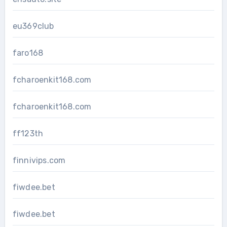
eu369club
faro168
fcharoenkit168.com
fcharoenkit168.com
ff123th
finnivips.com
fiwdee.bet
fiwdee.bet