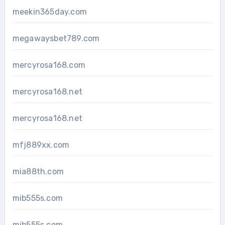
meekin365day.com
megawaysbet789.com
mercyrosa168.com
mercyrosa168.net
mercyrosa168.net
mfj889xx.com
mia88th.com
mib555s.com
mib555s.com