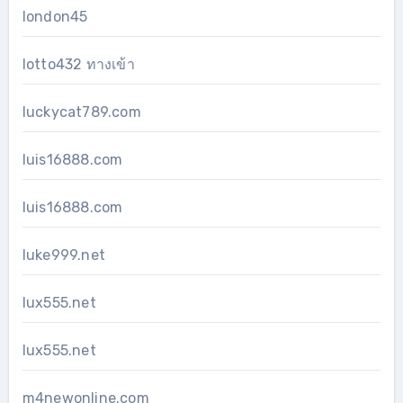
london45
lotto432 ทางเข้า
luckycat789.com
luis16888.com
luis16888.com
luke999.net
lux555.net
lux555.net
m4newonline.com