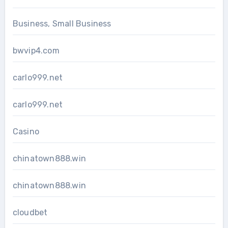
Business, Small Business
bwvip4.com
carlo999.net
carlo999.net
Casino
chinatown888.win
chinatown888.win
cloudbet