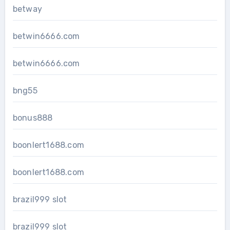
betway
betwin6666.com
betwin6666.com
bng55
bonus888
boonlert1688.com
boonlert1688.com
brazil999 slot
brazil999 slot