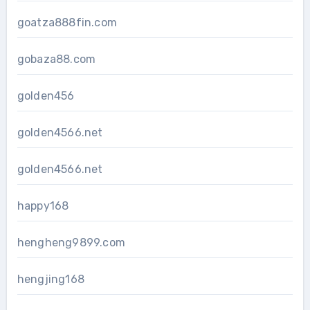
goatza888fin.com
gobaza88.com
golden456
golden4566.net
golden4566.net
happy168
hengheng9899.com
hengjing168