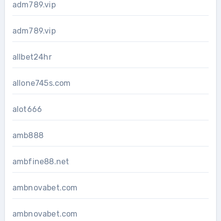
adm789.vip
adm789.vip
allbet24hr
allone745s.com
alot666
amb888
ambfine88.net
ambnovabet.com
ambnovabet.com