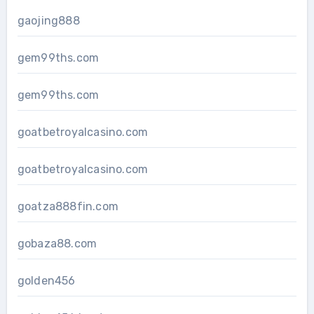
gaojing888
gem99ths.com
gem99ths.com
goatbetroyalcasino.com
goatbetroyalcasino.com
goatza888fin.com
gobaza88.com
golden456