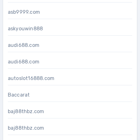
asb9999.com
askyouwin888
audi688.com
audi688.com
autoslot16888.com
Baccarat
baj88thbz.com
baj88thbz.com