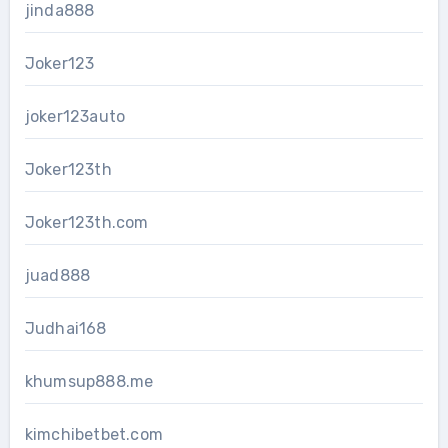
jinda888
Joker123
joker123auto
Joker123th
Joker123th.com
juad888
Judhai168
khumsup888.me
kimchibetbet.com