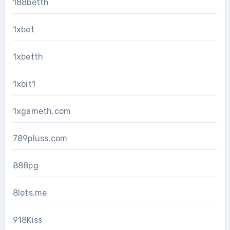
188betth
1xbet
1xbetth
1xbit1
1xgameth.com
789pluss.com
888pg
8lots.me
918Kiss