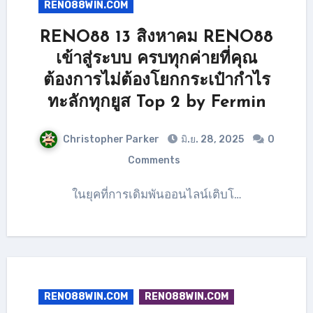
RENO88WIN.COM
RENO88 13 สิงหาคม RENO88
เข้าสู่ระบบ ครบทุกค่ายที่คุณ
ต้องการไม่ต้องโยกกระเป๋ากำไร
ทะลักทุกยูส Top 2 by Fermin
Christopher Parker
มิ.ย. 28, 2025
0
Comments
ในยุคที่การเดิมพันออนไลน์เติบโ…
RENO88WIN.COM
RENO88WIN.COM