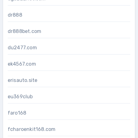
dr888
dr888bet.com
du2477.com
ek4567.com
erisauto.site
eu369club
faro168
fcharoenkit168.com