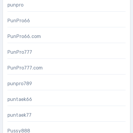
punpro
PunPro66
PunPro66.com
PunPro777
PunPro777.com
punpro789
puntaek66
puntaek77
Pussy888