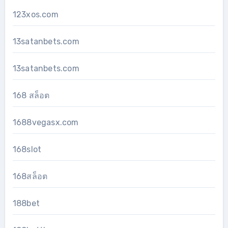
123xos.com
13satanbets.com
13satanbets.com
168 สล็อต
1688vegasx.com
168slot
168สล็อต
188bet