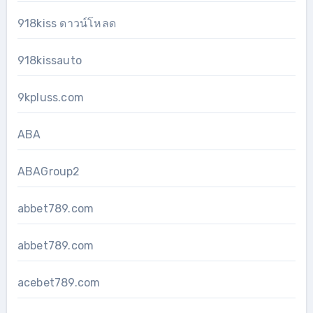
918kiss ดาวน์โหลด
918kissauto
9kpluss.com
ABA
ABAGroup2
abbet789.com
abbet789.com
acebet789.com