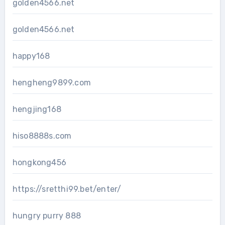
golden4566.net
golden4566.net
happy168
hengheng9899.com
hengjing168
hiso8888s.com
hongkong456
https://sretthi99.bet/enter/
hungry purry 888