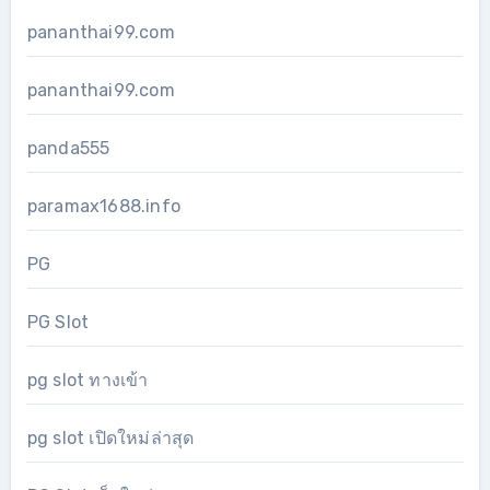
pananthai99.com
pananthai99.com
panda555
paramax1688.info
PG
PG Slot
pg slot ทางเข้า
pg slot เปิดใหม่ล่าสุด