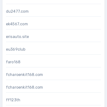
du2477.com
ek4567.com
erisauto.site
eu369club
faro168
fcharoenkit168.com
fcharoenkit168.com
ff123th