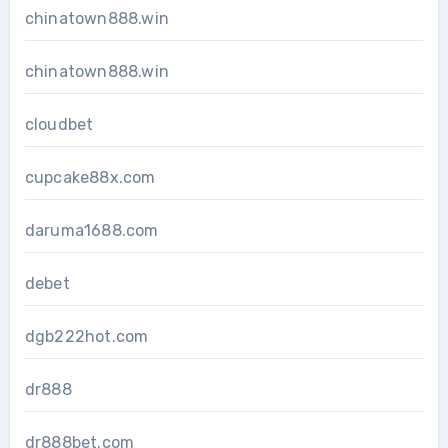
chinatown888.win
chinatown888.win
cloudbet
cupcake88x.com
daruma1688.com
debet
dgb222hot.com
dr888
dr888bet.com