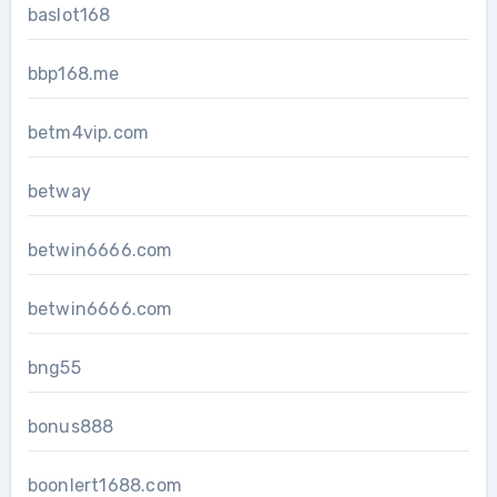
baslot168
bbp168.me
betm4vip.com
betway
betwin6666.com
betwin6666.com
bng55
bonus888
boonlert1688.com