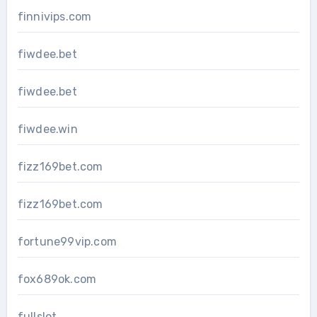
finnivips.com
fiwdee.bet
fiwdee.bet
fiwdee.win
fizz169bet.com
fizz169bet.com
fortune99vip.com
fox689ok.com
fullslot