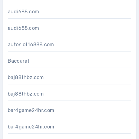
audi688.com
audi688.com
autoslot16888.com
Baccarat
baj88thbz.com
baj88thbz.com
bar4game24hr.com
bar4game24hr.com