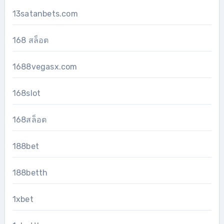
13satanbets.com
168 สล็อต
1688vegasx.com
168slot
168สล็อต
188bet
188betth
1xbet