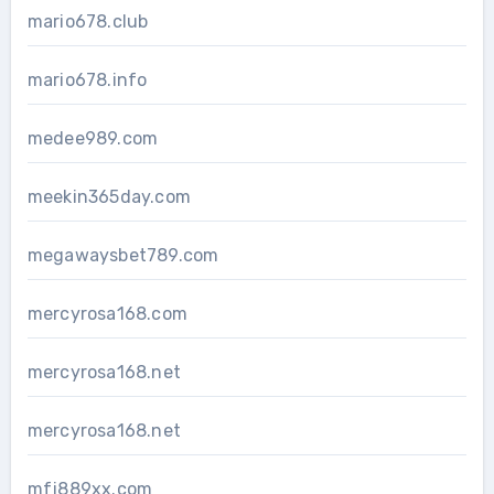
mario678.club
mario678.info
medee989.com
meekin365day.com
megawaysbet789.com
mercyrosa168.com
mercyrosa168.net
mercyrosa168.net
mfj889xx.com