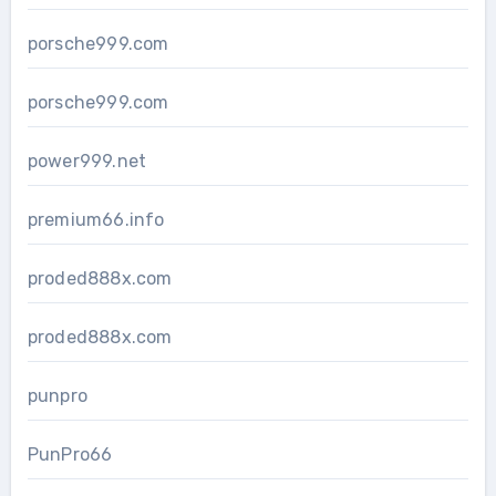
porsche999.com
porsche999.com
power999.net
premium66.info
proded888x.com
proded888x.com
punpro
PunPro66