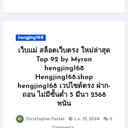
hengjing168
เว็บแม่ สล็อตเว็บตรง ใหม่ล่าสุด
Top 92 by Myron
hengjing168
Hengjing168.shop
hengjing168 เวปไซต์ตรง ฝาก-
ถอน ไม่มีขั้นต่ำ 5 มีนา 2568
พนัน
Christopher Parker
ธ.ค. 13, 2024
0
Comments