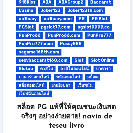
918Kiss
ABA
ABAGroup2
Baccarat
Casino
Joker123
Joker123th.com
no1huay
no1huay.com
PG
PG Slot
PGSlot
pgslot77.com
pgslot9999.co
PunPro66
PunPro66.com
PunPro777
PunPro777.com
Pussy888
sagame168th.com
sexybaccarat168.com
Slot
Slot Online
Slotxo
คาสิโน
คาสิโนออนไลน์
บาคาร่า
บาคาร่าออนไลน์
พนันออนไลน์
สล็อต
สล็อตออนไลน์
เกมยิงปลา
เว็บพนัน
เว็บพนันออนไลน์
สล็อต PG แท้ที่ให้คุณชนะเงินสด
จริงๆ อย่างง่ายดาย! navio de
teseu livro