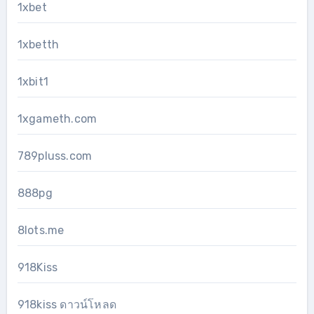
1xbet
1xbetth
1xbit1
1xgameth.com
789pluss.com
888pg
8lots.me
918Kiss
918kiss ดาวน์โหลด