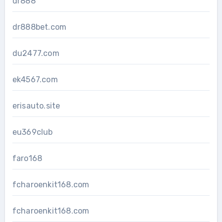
dr888
dr888bet.com
du2477.com
ek4567.com
erisauto.site
eu369club
faro168
fcharoenkit168.com
fcharoenkit168.com