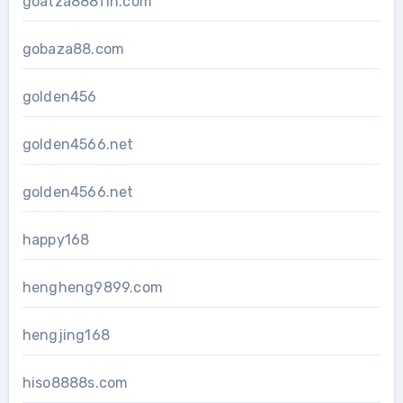
goatza888fin.com
gobaza88.com
golden456
golden4566.net
golden4566.net
happy168
hengheng9899.com
hengjing168
hiso8888s.com