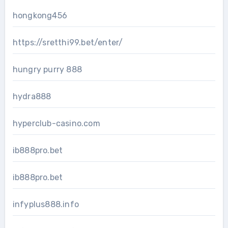
hongkong456
https://sretthi99.bet/enter/
hungry purry 888
hydra888
hyperclub-casino.com
ib888pro.bet
ib888pro.bet
infyplus888.info