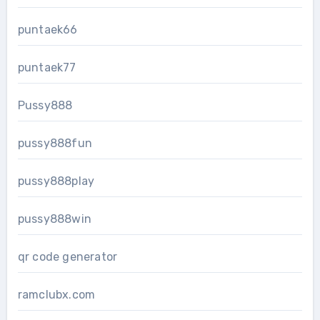
puntaek66
puntaek77
Pussy888
pussy888fun
pussy888play
pussy888win
qr code generator
ramclubx.com