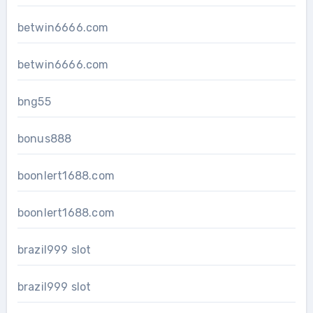
betwin6666.com
betwin6666.com
bng55
bonus888
boonlert1688.com
boonlert1688.com
brazil999 slot
brazil999 slot