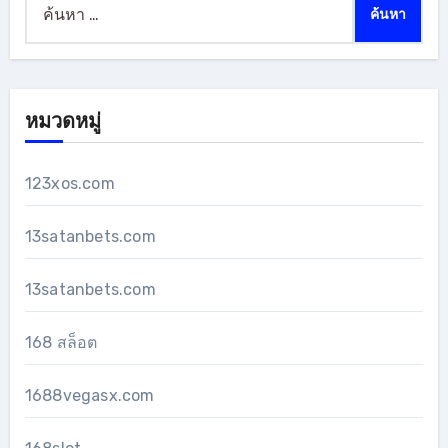
สำหรับ:
หมวดหมู่
123xos.com
13satanbets.com
13satanbets.com
168 สล็อต
1688vegasx.com