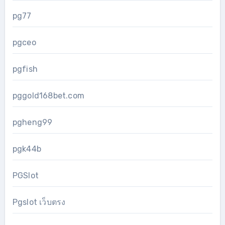
pg77
pgceo
pgfish
pggold168bet.com
pgheng99
pgk44b
PGSlot
Pgslot เว็บตรง