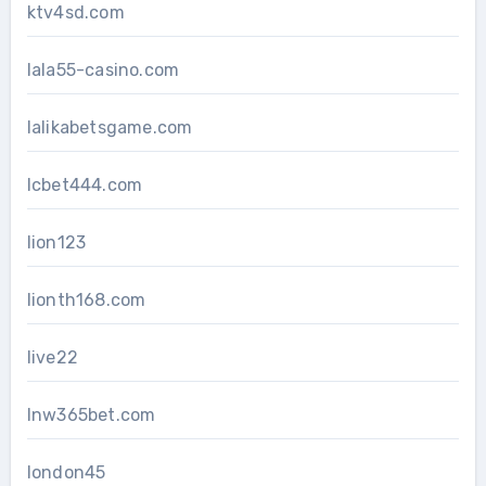
ktv4sd.com
lala55-casino.com
lalikabetsgame.com
lcbet444.com
lion123
lionth168.com
live22
lnw365bet.com
london45