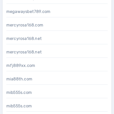
megawaysbet789.com
mercyrosa168.com
mercyrosa168.net
mercyrosa168.net
mfj889xx.com
mia88th.com
mib555s.com
mib555s.com