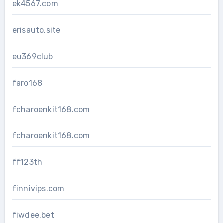
ek4567.com
erisauto.site
eu369club
faro168
fcharoenkit168.com
fcharoenkit168.com
ff123th
finnivips.com
fiwdee.bet