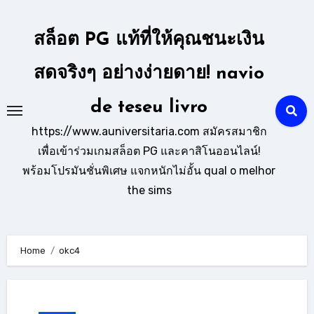
Skip
to
สล็อต PG แท้ที่ให้คุณชนะเงิน
content
สดจริงๆ อย่างง่ายดาย! navio
de teseu livro
https://www.auniversitaria.com สมัครสมาชิก
เพื่อเข้าร่วมเกมสล็อต PG และคาสิโนออนไลน์!
พร้อมโปรมันชั่นพิเศษ แจกหนักไม่อั้น qual o melhor
the sims
Home
okc4