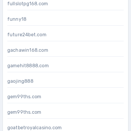
fullslotpg168.com
funny18
future24bet.com
gachawin168.com
gamehit8888.com
gaojing888
gem99ths.com
gem99ths.com
goatbetroyalcasino.com