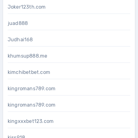
Joker123th.com
juad888
Judhai168
khumsup888.me
kimchibetbet.com
kingromans789.com
kingromans789.com
kingxxxbet123.com
kiss918