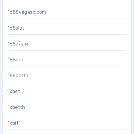
1688vegasx.com
168slot
168สล็อต
188bet
188betth
1xbet
1xbetth
1xbit1