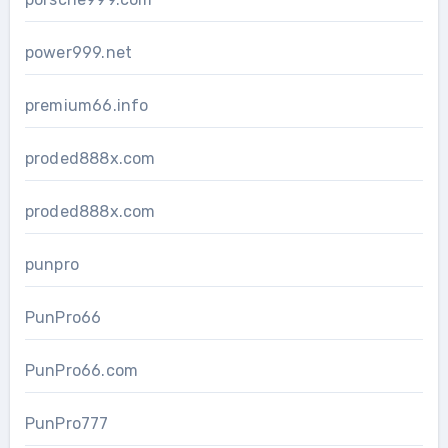
power999.net
premium66.info
proded888x.com
proded888x.com
punpro
PunPro66
PunPro66.com
PunPro777