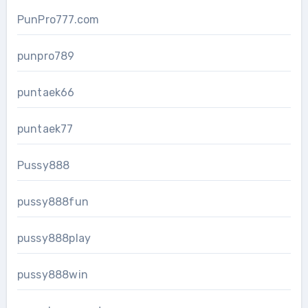
PunPro777.com
punpro789
puntaek66
puntaek77
Pussy888
pussy888fun
pussy888play
pussy888win