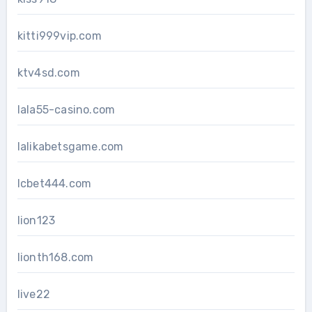
kitti999vip.com
ktv4sd.com
lala55-casino.com
lalikabetsgame.com
lcbet444.com
lion123
lionth168.com
live22