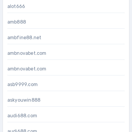
alot666
amb888
ambfine88.net
ambnovabet.com
ambnovabet.com
asb9999.com
askyouwin888
audi688.com
audi688.com