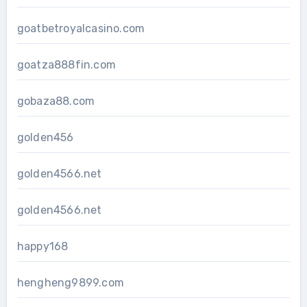
goatbetroyalcasino.com
goatza888fin.com
gobaza88.com
golden456
golden4566.net
golden4566.net
happy168
hengheng9899.com