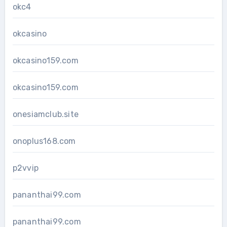
okc4
okcasino
okcasino159.com
okcasino159.com
onesiamclub.site
onoplus168.com
p2vvip
pananthai99.com
pananthai99.com