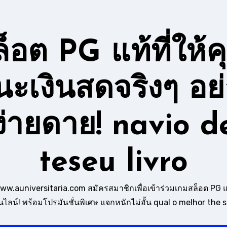
็อต PG แท้ที่ให้
ะเงินสดจริงๆ อย
ง่ายดาย! navio d
teseu livro
ww.auniversitaria.com สมัครสมาชิกเพื่อเข้าร่วมเกมสล็อต PG
ไลน์! พร้อมโปรมันชั่นพิเศษ แจกหนักไม่อั้น qual o melhor the 