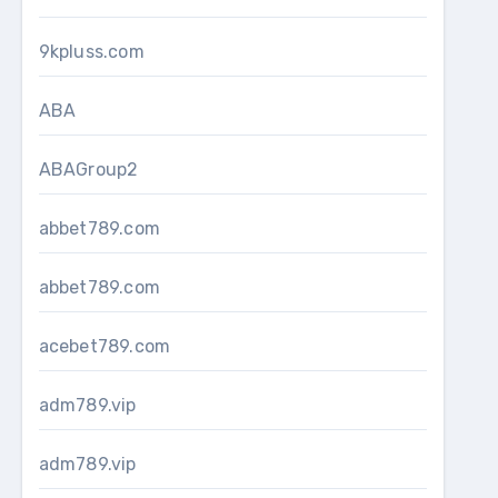
9kpluss.com
ABA
ABAGroup2
abbet789.com
abbet789.com
acebet789.com
adm789.vip
adm789.vip