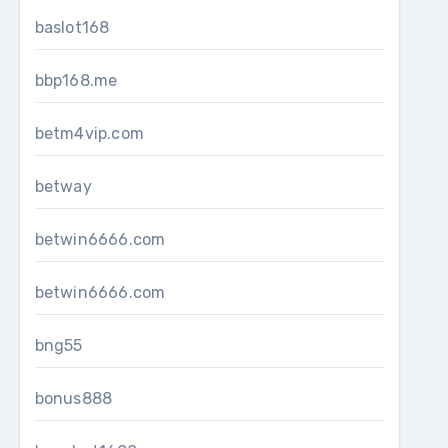
baslot168
bbp168.me
betm4vip.com
betway
betwin6666.com
betwin6666.com
bng55
bonus888