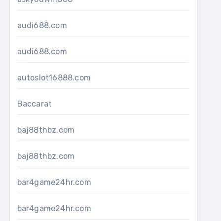
audi688.com
audi688.com
autoslot16888.com
Baccarat
baj88thbz.com
baj88thbz.com
bar4game24hr.com
bar4game24hr.com