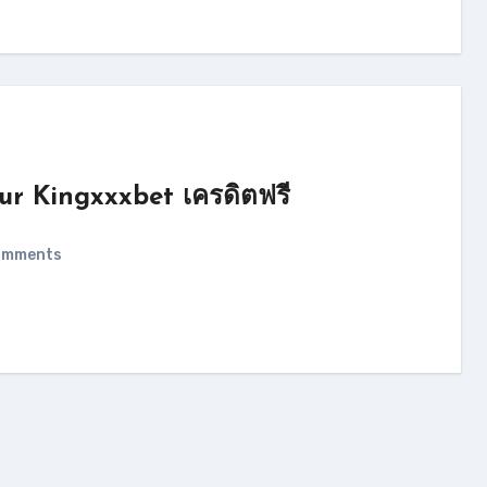
r Kingxxxbet เครดิตฟรี
omments