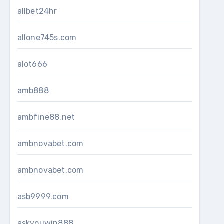
allbet24hr
allone745s.com
alot666
amb888
ambfine88.net
ambnovabet.com
ambnovabet.com
asb9999.com
askyouwin888