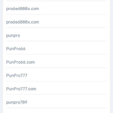
proded888x.com
proded888x.com
punpro
PunPro66
PunPro66.com
PunPro777
PunPro777.com
punpro789