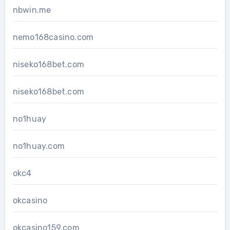
nbwin.me
nemo168casino.com
niseko168bet.com
niseko168bet.com
no1huay
no1huay.com
okc4
okcasino
okcasino159.com