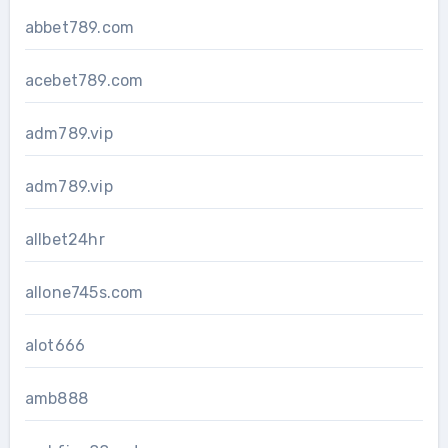
abbet789.com
acebet789.com
adm789.vip
adm789.vip
allbet24hr
allone745s.com
alot666
amb888