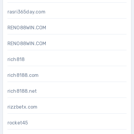
rasri365day.com
RENO88WIN.COM
RENO88WIN.COM
rich818
rich8188.com
rich8188.net
rizzbetx.com
rocket45