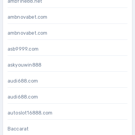
ambfine88.net
ambnovabet.com
ambnovabet.com
asb9999.com
askyouwin888
audi688.com
audi688.com
autoslot16888.com
Baccarat