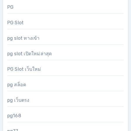
PG
PG Slot
pg slot ทางเข้า
pg slot เปิดใหม่ล่าสุด
PG Slot เว็บใหม่
pg สล็อต
pg เว็บตรง
pg168