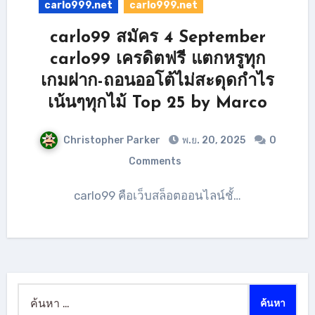
carlo999.net
carlo999.net
carlo99 สมัคร 4 September
carlo99 เครดิตฟรี แตกหรูทุก
เกมฝาก-ถอนออโต้ไม่สะดุดกำไร
เน้นๆทุกไม้ Top 25 by Marco
Christopher Parker
พ.ย. 20, 2025
0
Comments
carlo99 คือเว็บสล็อตออนไลน์ชั้…
ค้นหา
สำหรับ: