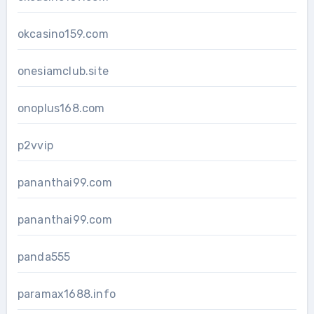
okcasino159.com
onesiamclub.site
onoplus168.com
p2vvip
pananthai99.com
pananthai99.com
panda555
paramax1688.info