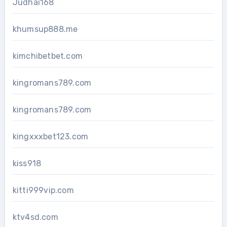
Judhai168
khumsup888.me
kimchibetbet.com
kingromans789.com
kingromans789.com
kingxxxbet123.com
kiss918
kitti999vip.com
ktv4sd.com