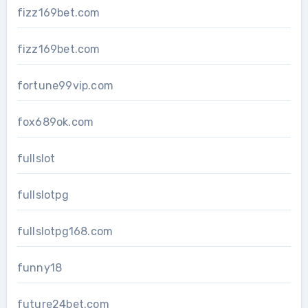
fizz169bet.com
fizz169bet.com
fortune99vip.com
fox689ok.com
fullslot
fullslotpg
fullslotpg168.com
funny18
future24bet.com