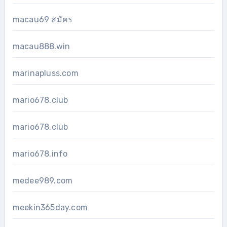
macau69 สมัคร
macau888.win
marinapluss.com
mario678.club
mario678.club
mario678.info
medee989.com
meekin365day.com