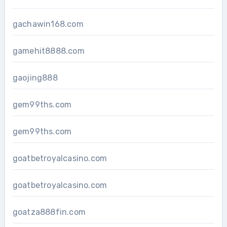
gachawin168.com
gamehit8888.com
gaojing888
gem99ths.com
gem99ths.com
goatbetroyalcasino.com
goatbetroyalcasino.com
goatza888fin.com