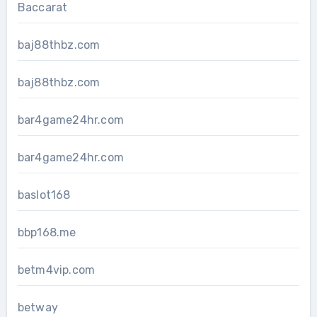
Baccarat
baj88thbz.com
baj88thbz.com
bar4game24hr.com
bar4game24hr.com
baslot168
bbp168.me
betm4vip.com
betway