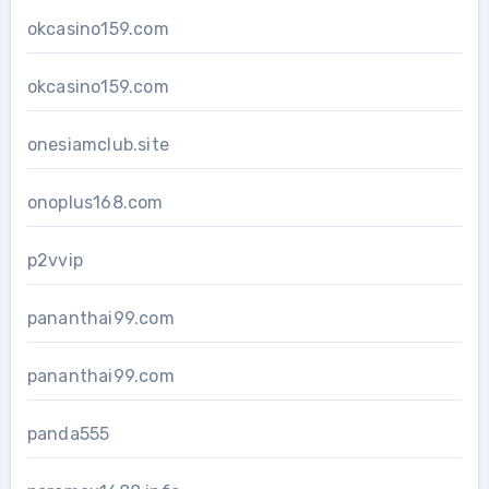
okcasino159.com
okcasino159.com
onesiamclub.site
onoplus168.com
p2vvip
pananthai99.com
pananthai99.com
panda555