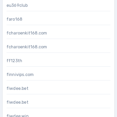
eu369club
faro168
fcharoenkit168.com
fcharoenkit168.com
ff123th
finnivips.com
fiwdee.bet
fiwdee.bet
fiwdee.win