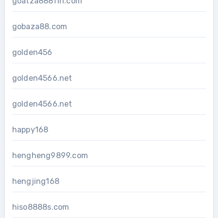
goatza888fin.com
gobaza88.com
golden456
golden4566.net
golden4566.net
happy168
hengheng9899.com
hengjing168
hiso8888s.com