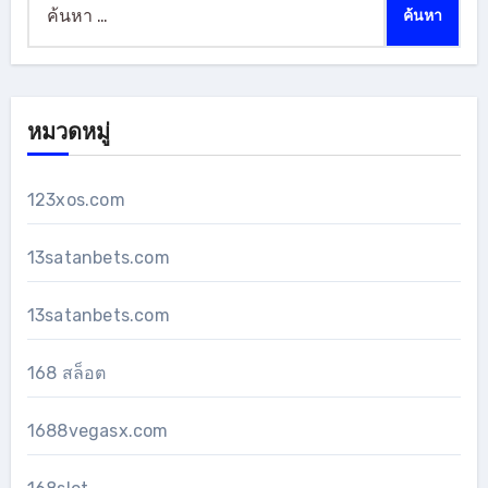
สำหรับ:
หมวดหมู่
123xos.com
13satanbets.com
13satanbets.com
168 สล็อต
1688vegasx.com