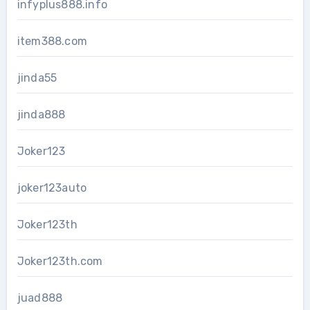
infyplus888.info
item388.com
jinda55
jinda888
Joker123
joker123auto
Joker123th
Joker123th.com
juad888