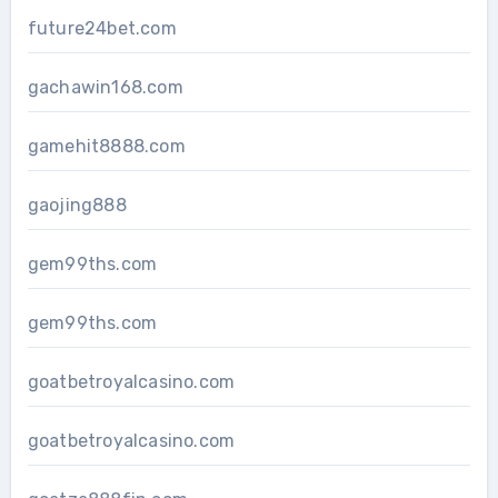
future24bet.com
gachawin168.com
gamehit8888.com
gaojing888
gem99ths.com
gem99ths.com
goatbetroyalcasino.com
goatbetroyalcasino.com