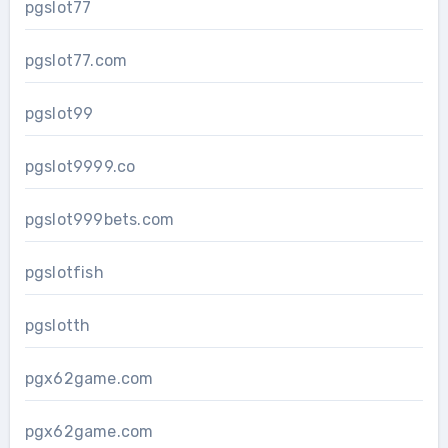
pgslot77
pgslot77.com
pgslot99
pgslot9999.co
pgslot999bets.com
pgslotfish
pgslotth
pgx62game.com
pgx62game.com