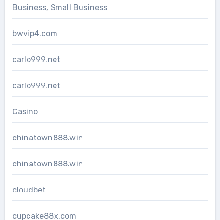
Business, Small Business
bwvip4.com
carlo999.net
carlo999.net
Casino
chinatown888.win
chinatown888.win
cloudbet
cupcake88x.com