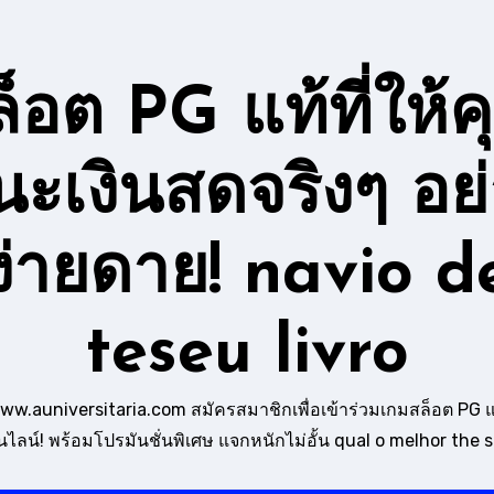
็อต PG แท้ที่ให้
ะเงินสดจริงๆ อย
ง่ายดาย! navio d
teseu livro
ww.auniversitaria.com สมัครสมาชิกเพื่อเข้าร่วมเกมสล็อต PG
ไลน์! พร้อมโปรมันชั่นพิเศษ แจกหนักไม่อั้น qual o melhor the 