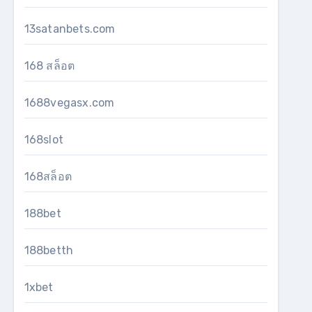
13satanbets.com
168 สล็อต
1688vegasx.com
168slot
168สล็อต
188bet
188betth
1xbet