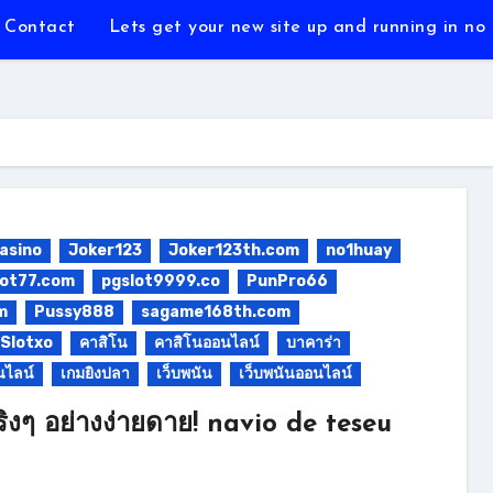
Contact
Lets get your new site up and running in no 
asino
Joker123
Joker123th.com
no1huay
lot77.com
pgslot9999.co
PunPro66
m
Pussy888
sagame168th.com
Slotxo
คาสิโน
คาสิโนออนไลน์
บาคาร่า
นไลน์
เกมยิงปลา
เว็บพนัน
เว็บพนันออนไลน์
ริงๆ อย่างง่ายดาย! navio de teseu