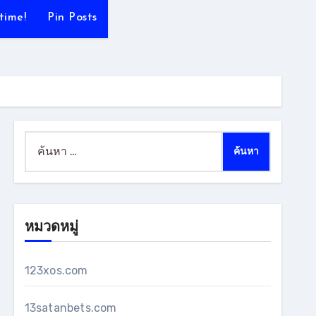
time!
Pin Posts
ค้นหา
สำหรับ:
หมวดหมู่
123xos.com
13satanbets.com