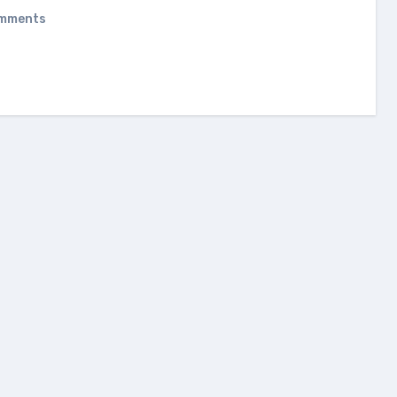
mments