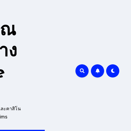
คุณ
่าง
e
 และคาสิโน
sims