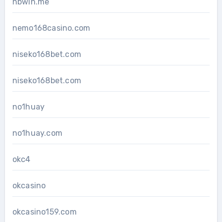
nbwin.me
nemo168casino.com
niseko168bet.com
niseko168bet.com
no1huay
no1huay.com
okc4
okcasino
okcasino159.com