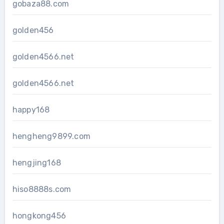
gobaza88.com
golden456
golden4566.net
golden4566.net
happy168
hengheng9899.com
hengjing168
hiso8888s.com
hongkong456