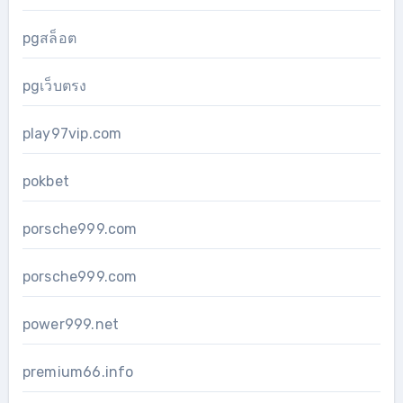
pgสล็อต
pgเว็บตรง
play97vip.com
pokbet
porsche999.com
porsche999.com
power999.net
premium66.info