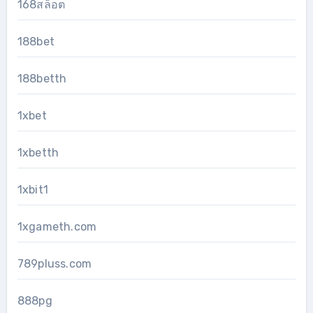
168สล็อต
188bet
188betth
1xbet
1xbetth
1xbit1
1xgameth.com
789pluss.com
888pg