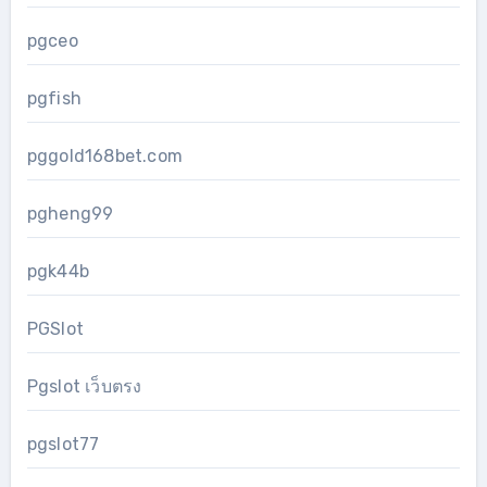
pgceo
pgfish
pggold168bet.com
pgheng99
pgk44b
PGSlot
Pgslot เว็บตรง
pgslot77