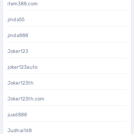
item388.com
jinda55
jinda888
Joker123
joker123auto
Joker123th
Joker123th.com
juad888
Judhai168