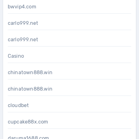
bwvip4.com
carlo999.net
carlo999.net
Casino
chinatown888.win
chinatown888.win
cloudbet
cupcake88x.com
daruma1688.com