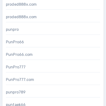
proded888x.com
proded888x.com
punpro
PunPro66
PunPro66.com
PunPro777
PunPro777.com
punpro789
puntaek66