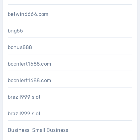
betwin6666.com
bng55
bonus888
boonlert1688.com
boonlert1688.com
brazil999 slot
brazil999 slot
Business, Small Business