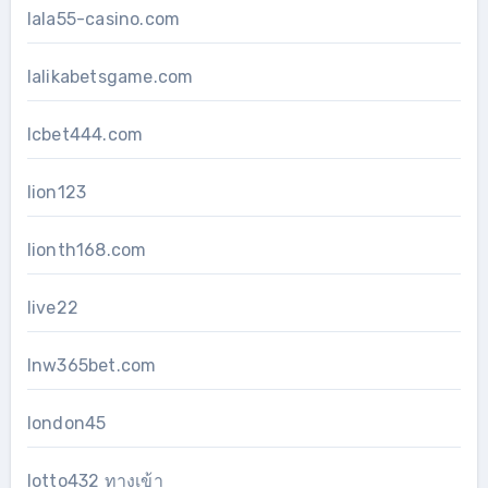
lala55-casino.com
lalikabetsgame.com
lcbet444.com
lion123
lionth168.com
live22
lnw365bet.com
london45
lotto432 ทางเข้า