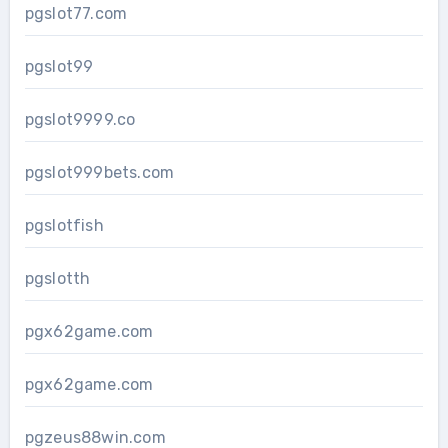
pgslot77.com
pgslot99
pgslot9999.co
pgslot999bets.com
pgslotfish
pgslotth
pgx62game.com
pgx62game.com
pgzeus88win.com