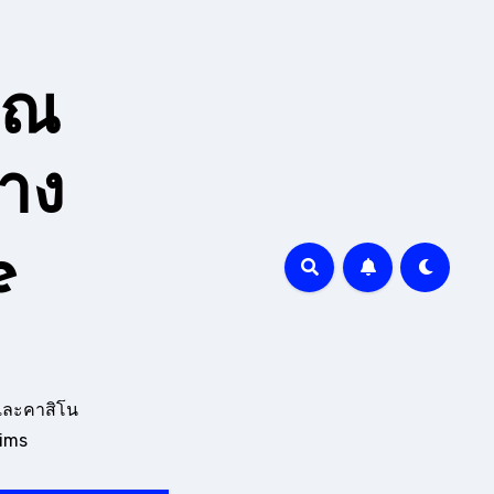
คุณ
่าง
e
 และคาสิโน
sims