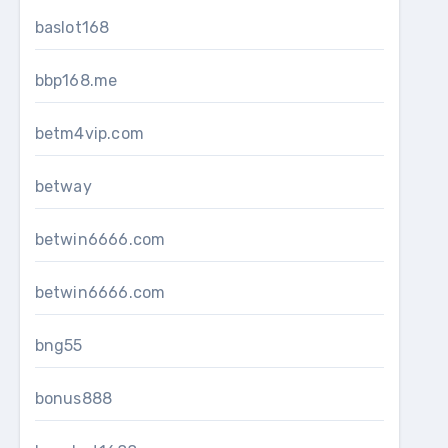
baslot168
bbp168.me
betm4vip.com
betway
betwin6666.com
betwin6666.com
bng55
bonus888