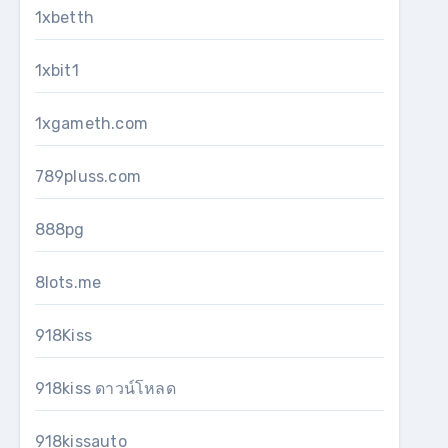
1xbetth
1xbit1
1xgameth.com
789pluss.com
888pg
8lots.me
918Kiss
918kiss ดาวน์โหลด
918kissauto