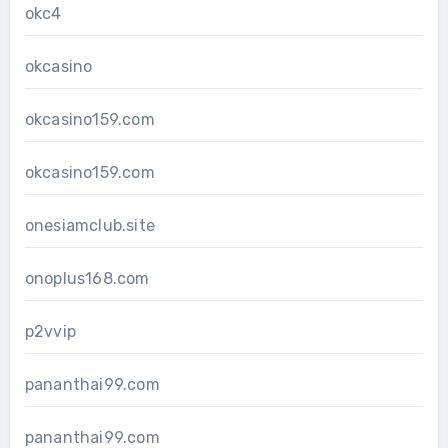
okc4
okcasino
okcasino159.com
okcasino159.com
onesiamclub.site
onoplus168.com
p2vvip
pananthai99.com
pananthai99.com