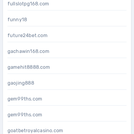
fullslotpg168.com
funny18
future24bet.com
gachawin168.com
gamehit8888.com
gaojing888
gem99ths.com
gem99ths.com
goatbetroyalcasino.com