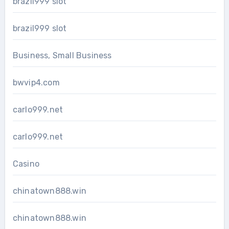
brazil999 slot
brazil999 slot
Business, Small Business
bwvip4.com
carlo999.net
carlo999.net
Casino
chinatown888.win
chinatown888.win