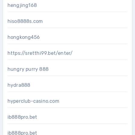
hengjing168
hiso8888s.com
hongkong456
https://sretthi99.bet/enter/
hungry purry 888
hydra888
hyperclub-casino.com
ib888pro.bet
ib888pro.bet