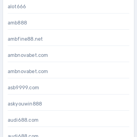
alot666
amb888
ambfine88.net
ambnovabet.com
ambnovabet.com
asb9999.com
askyouwin888
audi688.com
audi688.com