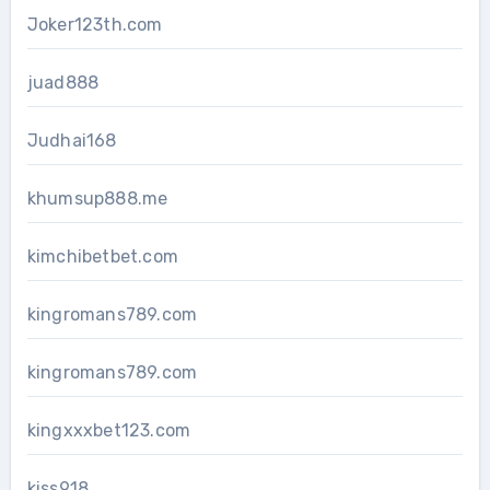
Joker123th.com
juad888
Judhai168
khumsup888.me
kimchibetbet.com
kingromans789.com
kingromans789.com
kingxxxbet123.com
kiss918