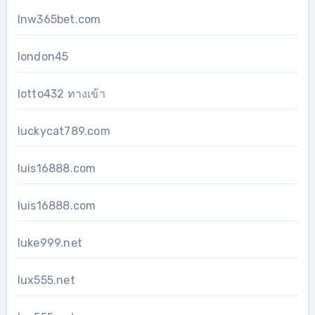
lnw365bet.com
london45
lotto432 ทางเข้า
luckycat789.com
luis16888.com
luis16888.com
luke999.net
lux555.net