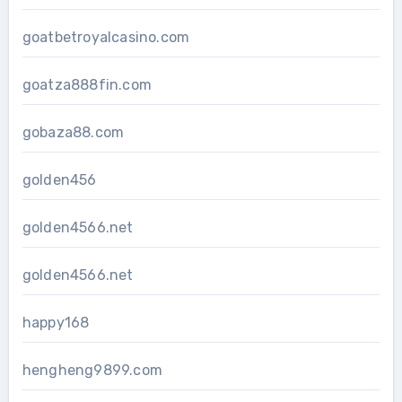
goatbetroyalcasino.com
goatza888fin.com
gobaza88.com
golden456
golden4566.net
golden4566.net
happy168
hengheng9899.com