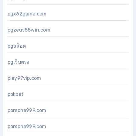
pgx62game.com
pgzeus88win.com
pgสล็อต
pgเว็บตรง
play97vip.com
pokbet
porsche999.com
porsche999.com