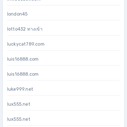
london45
lotto432 ทางเข้า
luckycat789.com
luis16888.com
luis16888.com
luke999.net
lux555.net
lux555.net