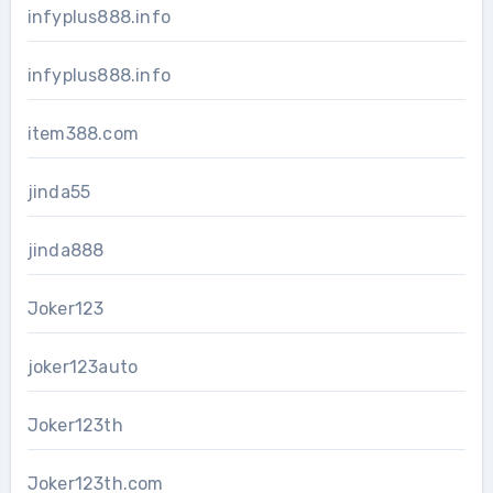
infyplus888.info
infyplus888.info
item388.com
jinda55
jinda888
Joker123
joker123auto
Joker123th
Joker123th.com