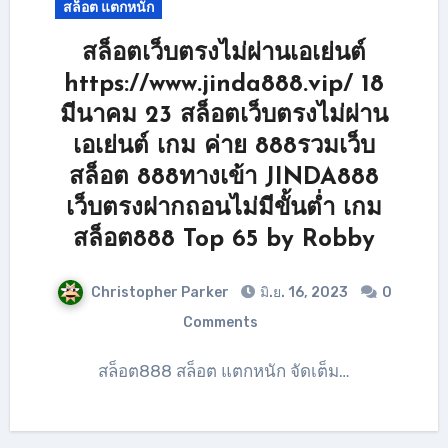
สล็อต แตกหนัก
สล็อตเว็บตรงไม่ผ่านเอเย่นต์
https://www.jinda888.vip/ 18
มีนาคม 23 สล็อตเว็บตรงไม่ผ่าน
เอเย่นต์ เกม ค่าย 888รวมเว็บ
สล็อต 888ทางเข้า JINDA888
เว็บตรงฝากถอนไม่มีขั้นต่ำ เกม
สล็อต888 Top 65 by Robby
Christopher Parker
มิ.ย. 16, 2023
0
Comments
สล็อต888 สล็อต แตกหนัก จัดเต็ม…