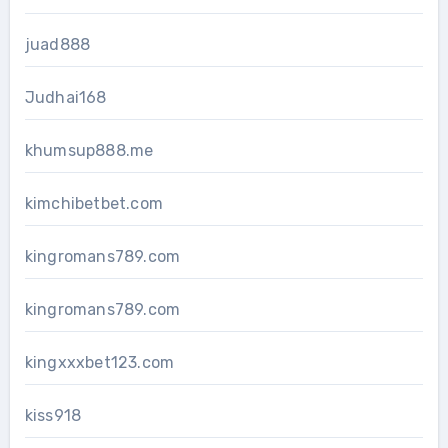
juad888
Judhai168
khumsup888.me
kimchibetbet.com
kingromans789.com
kingromans789.com
kingxxxbet123.com
kiss918