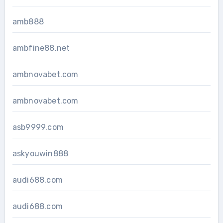
amb888
ambfine88.net
ambnovabet.com
ambnovabet.com
asb9999.com
askyouwin888
audi688.com
audi688.com