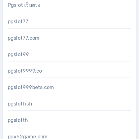
Pgslot เว็บตรง
pgslot77
pgslot77.com
pgslot99
pgslot9999.co
pgslot999bets.com
pgslotfish
pgslotth
pgx62game.com