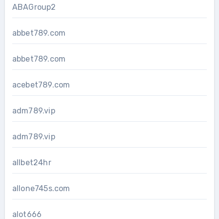
ABAGroup2
abbet789.com
abbet789.com
acebet789.com
adm789.vip
adm789.vip
allbet24hr
allone745s.com
alot666