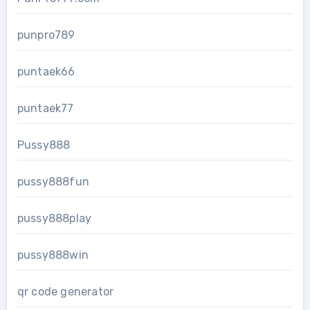
punpro789
puntaek66
puntaek77
Pussy888
pussy888fun
pussy888play
pussy888win
qr code generator