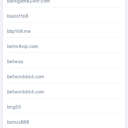
bar4game24hr.com
baslot168
bbp168.me
betm4vip.com
betway
betwin6666.com
betwin6666.com
bng55
bonus888