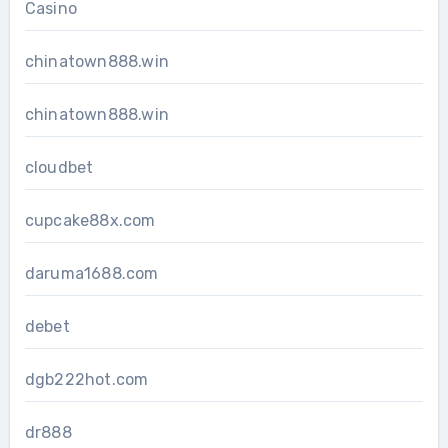
Casino
chinatown888.win
chinatown888.win
cloudbet
cupcake88x.com
daruma1688.com
debet
dgb222hot.com
dr888