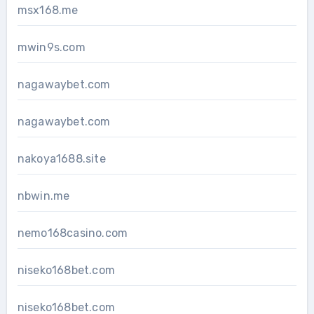
msx168.me
mwin9s.com
nagawaybet.com
nagawaybet.com
nakoya1688.site
nbwin.me
nemo168casino.com
niseko168bet.com
niseko168bet.com