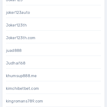
joker123auto
Joker123th
Joker123th.com
juad888
Judhai168
khumsup888.me
kimchibetbet.com
kingromans789.com