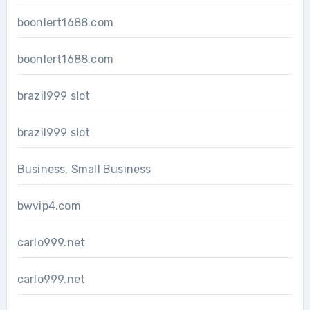
boonlert1688.com
boonlert1688.com
brazil999 slot
brazil999 slot
Business, Small Business
bwvip4.com
carlo999.net
carlo999.net