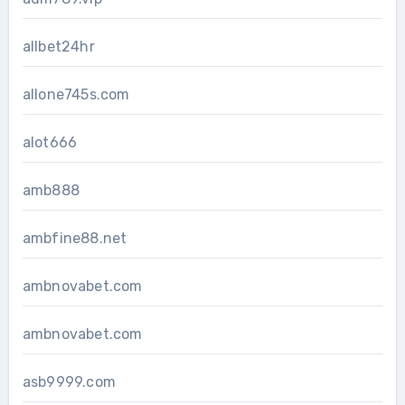
allbet24hr
allone745s.com
alot666
amb888
ambfine88.net
ambnovabet.com
ambnovabet.com
asb9999.com