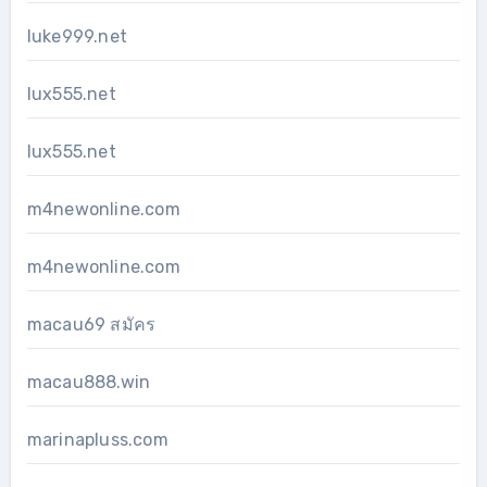
luke999.net
lux555.net
lux555.net
m4newonline.com
m4newonline.com
macau69 สมัคร
macau888.win
marinapluss.com