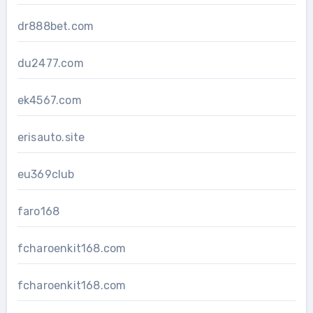
dr888bet.com
du2477.com
ek4567.com
erisauto.site
eu369club
faro168
fcharoenkit168.com
fcharoenkit168.com