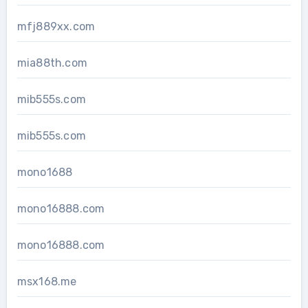
mfj889xx.com
mia88th.com
mib555s.com
mib555s.com
mono1688
mono16888.com
mono16888.com
msx168.me