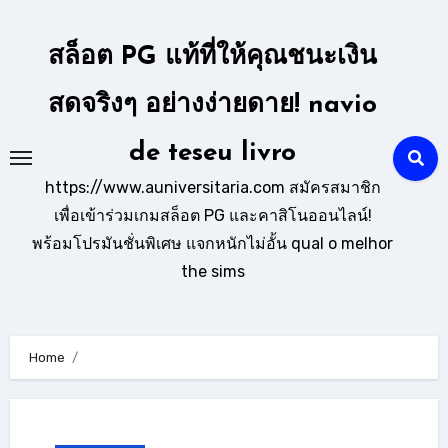
Skip
to
สล็อต PG แท้ที่ให้คุณชนะเงิน
content
สดจริงๆ อย่างง่ายดาย! navio
de teseu livro
https://www.auniversitaria.com สมัครสมาชิก
เพื่อเข้าร่วมเกมสล็อต PG และคาสิโนออนไลน์!
พร้อมโปรมันชั่นพิเศษ แจกหนักไม่อั้น qual o melhor
the sims
Home