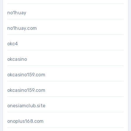
no1huay
no1huay.com
okc4
okcasino
okcasino159.com
okcasino159.com
onesiamclub.site
onoplus168.com