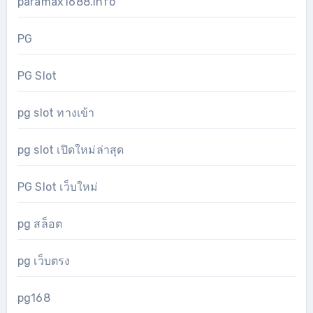
paramax1688.info
PG
PG Slot
pg slot ทางเข้า
pg slot เปิดใหม่ล่าสุด
PG Slot เว็บใหม่
pg สล็อต
pg เว็บตรง
pg168