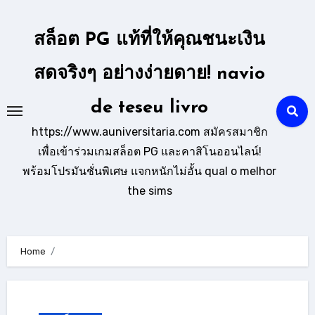
Skip
to
สล็อต PG แท้ที่ให้คุณชนะเงิน
content
สดจริงๆ อย่างง่ายดาย! navio
de teseu livro
https://www.auniversitaria.com สมัครสมาชิก
เพื่อเข้าร่วมเกมสล็อต PG และคาสิโนออนไลน์!
พร้อมโปรมันชั่นพิเศษ แจกหนักไม่อั้น qual o melhor
the sims
Home