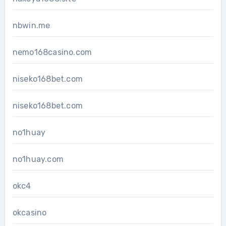
nbwin.me
nemo168casino.com
niseko168bet.com
niseko168bet.com
no1huay
no1huay.com
okc4
okcasino