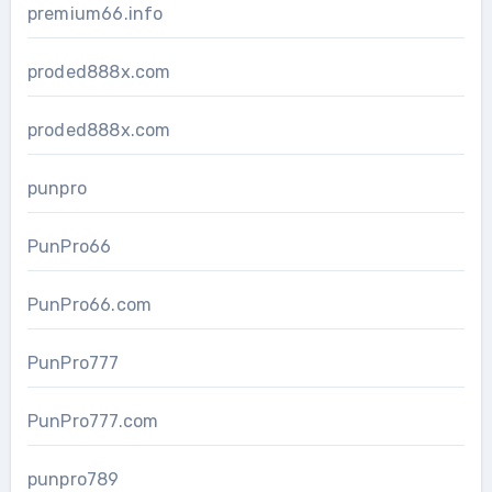
premium66.info
proded888x.com
proded888x.com
punpro
PunPro66
PunPro66.com
PunPro777
PunPro777.com
punpro789