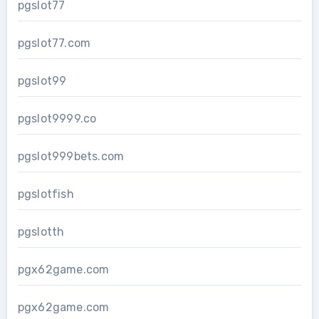
pgslot77
pgslot77.com
pgslot99
pgslot9999.co
pgslot999bets.com
pgslotfish
pgslotth
pgx62game.com
pgx62game.com