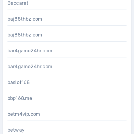
Baccarat
baj88thbz.com
baj88thbz.com
bar4game24hr.com
bar4game24hr.com
baslot168
bbp168.me
betm4vip.com
betway