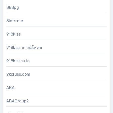
888pg
8lots.me
918Kiss
918kiss ดาวน์โหลด
918kissauto
9kpluss.com
ABA
ABAGroup2