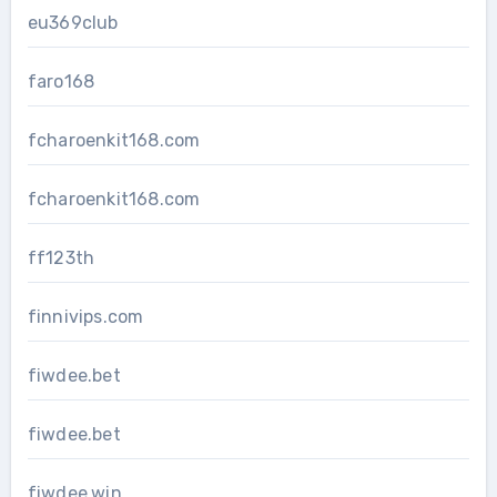
eu369club
faro168
fcharoenkit168.com
fcharoenkit168.com
ff123th
finnivips.com
fiwdee.bet
fiwdee.bet
fiwdee.win