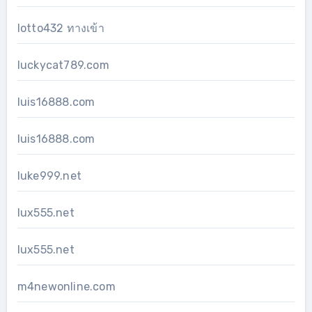
lotto432 ทางเข้า
luckycat789.com
luis16888.com
luis16888.com
luke999.net
lux555.net
lux555.net
m4newonline.com