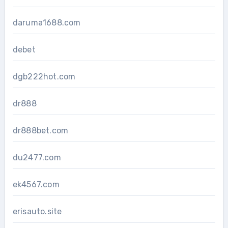
daruma1688.com
debet
dgb222hot.com
dr888
dr888bet.com
du2477.com
ek4567.com
erisauto.site