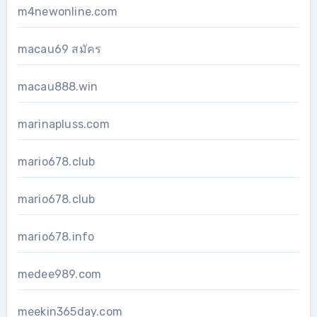
m4newonline.com
macau69 สมัคร
macau888.win
marinapluss.com
mario678.club
mario678.club
mario678.info
medee989.com
meekin365day.com