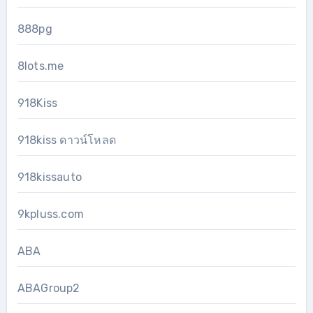
888pg
8lots.me
918Kiss
918kiss ดาวน์โหลด
918kissauto
9kpluss.com
ABA
ABAGroup2