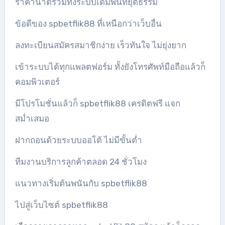
ราคาน้ำดีรวมทั้งระบบเดิมพันที่ยุติธรรม
ข้อดีของ spbetflik88 ที่เหนือกว่าเว็บอื่น
ลงทะเบียนสมัครสมาชิกง่าย เร็วทันใจ ไม่ยุ่งยาก
เข้าระบบได้ทุกแพลตฟอร์ม ทั้งยังโทรศัพท์มือถือแล้วก็
คอมพิวเตอร์
มีโปรโมชั่นแล้วก็ spbetflik88 เครดิตฟรี แจก
สม่ำเสมอ
ฝากถอนด้วยระบบออโต้ ไม่มีขั้นต่ำ
ทีมงานบริการลูกค้าตลอด 24 ชั่วโมง
แนวทางเริ่มต้นพนันกับ spbetflik88
ไปสู่เว็บไซต์ spbetflik88