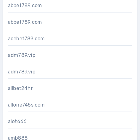
abbet789.com
abbet789.com
acebet789.com
adm789.vip
adm789.vip
allbet24hr
allone745s.com
alot666
amb888