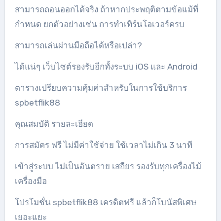
สามารถถอนออกได้จริง ถ้าหากประพฤติตามข้อแม้ที่
กำหนด ยกตัวอย่างเช่น การทำเทิร์นโอเวอร์ครบ
สามารถเล่นผ่านมือถือได้หรือเปล่า?
ได้แน่ๆ เว็บไซต์รองรับอีกทั้งระบบ iOS และ Android
ตารางเปรียบความคุ้มค่าสำหรับในการใช้บริการ
spbetflik88
คุณสมบัติ รายละเอียด
การสมัคร ฟรี ไม่มีค่าใช้จ่าย ใช้เวลาไม่เกิน 3 นาที
เข้าสู่ระบบ ไม่เป็นอันตราย เสถียร รองรับทุกเครื่องไม้
เครื่องมือ
โปรโมชั่น spbetflik88 เครดิตฟรี แล้วก็โบนัสพิเศษ
เยอะแยะ