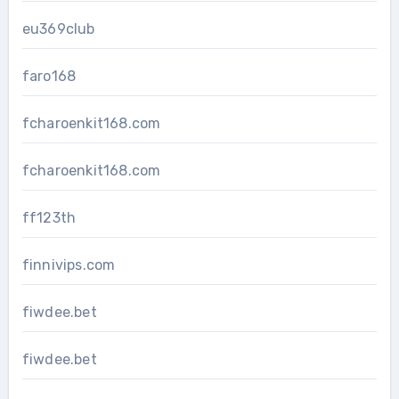
eu369club
faro168
fcharoenkit168.com
fcharoenkit168.com
ff123th
finnivips.com
fiwdee.bet
fiwdee.bet