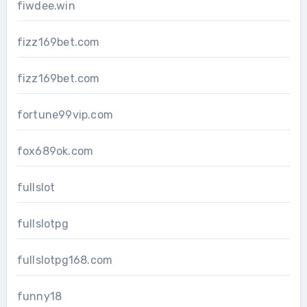
fiwdee.win
fizz169bet.com
fizz169bet.com
fortune99vip.com
fox689ok.com
fullslot
fullslotpg
fullslotpg168.com
funny18