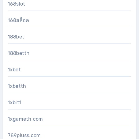
168slot
168สล็อต
188bet
188betth
1xbet
1xbetth
1xbit1
1xgameth.com
789pluss.com