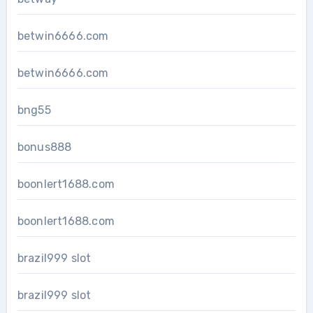
betwin6666.com
betwin6666.com
bng55
bonus888
boonlert1688.com
boonlert1688.com
brazil999 slot
brazil999 slot