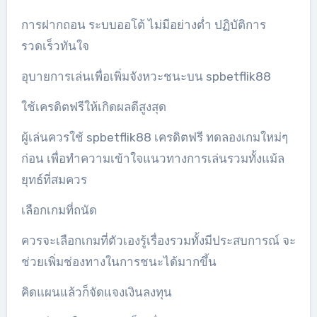
การฝากถอน ระบบออโต้ ไม่มีอย่างต่ำ ปฏิบัติการ
รวดเร็วทันใจ
อุบายการเล่นเพื่อเพิ่มจังหวะชนะบน spbetflik88
ใช้เครดิตฟรีให้เกิดผลดีสูงสุด
ผู้เล่นควรใช้ spbetflik88 เครดิตฟรี ทดลองเกมใหม่ๆ
ก่อน เพื่อทำความเข้าใจแนวทางการเล่นรวมทั้งแม้ล
ยุทธ์ที่สมควร
เลือกเกมที่ถนัด
ควรจะเลือกเกมที่ตัวเองรู้เรื่องรวมทั้งมีประสบการณ์ จะ
ช่วยเพิ่มช่องทางในการชนะได้มากขึ้น
คิดแผนแล้วก็จัดแจงเงินลงทุน