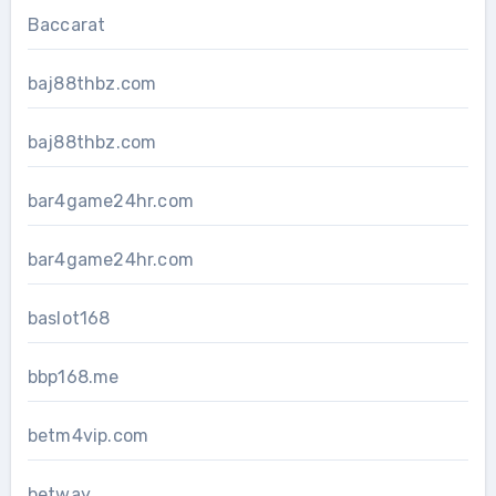
Baccarat
baj88thbz.com
baj88thbz.com
bar4game24hr.com
bar4game24hr.com
baslot168
bbp168.me
betm4vip.com
betway