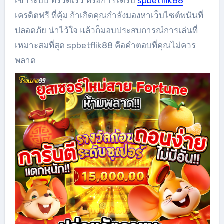
เข้าระบบ ที่รวดเร็ว หรือการได้รับ
spbetflik88
เครดิตฟรี ที่คุ้ม ถ้าเกิดคุณกำลังมองหาเว็บไซต์พนันที่
ปลอดภัย น่าไว้ใจ แล้วก็มอบประสบการณ์การเล่นที่
เหมาะสมที่สุด spbetflik88 คือคำตอบที่คุณไม่ควร
พลาด