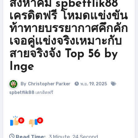
สิงหาคม spbetflik88
เครดิตฟรี โหมดแข่งขัน
ท้าทายบรรยากาศคึกคัก
เจอคู่แข่งจริงเหมาะกับ
สายจริงจัง Top 56 by
Inge
By
Christopher Parker
พ.ย. 19, 2025
spbetflik88 เครดิตฟรี
0
0
Read Time:
3 Minute, 24 Second