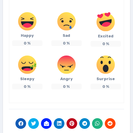
Happy
Sad
Excited
0
%
0
%
0
%
Sleepy
Angry
Surprise
0
%
0
%
0
%