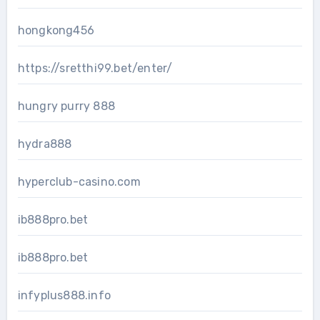
hongkong456
https://sretthi99.bet/enter/
hungry purry 888
hydra888
hyperclub-casino.com
ib888pro.bet
ib888pro.bet
infyplus888.info