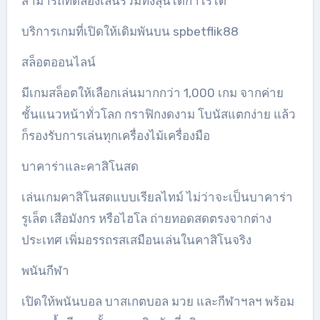
สามารถทดลองเล่นรวมทั้งลุ้นได้กำไรได้
บริการเกมที่เปิดให้เดิมพันบน spbetflik88
สล็อตออนไลน์
มีเกมสล็อตให้เลือกเล่นมากกว่า 1,000 เกม จากค่าย
ชั้นแนวหน้าทั่วโลก กราฟิกงดงาม โบนัสแตกง่าย แล้ว
ก็รองรับการเล่นทุกเครื่องไม้เครื่องมือ
บาคาร่าและคาสิโนสด
เล่นเกมคาสิโนสดแบบเรียลไทม์ ไม่ว่าจะเป็นบาคาร่า
รูเล็ต เสือมังกร หรือไฮโล ถ่ายทอดสดตรงจากต่าง
ประเทศ เพิ่มอรรถรสเสมือนเล่นในคาสิโนจริง
พนันกีฬา
เปิดให้พนันบอล บาสเกตบอล มวย และกีฬาฯลฯ พร้อม