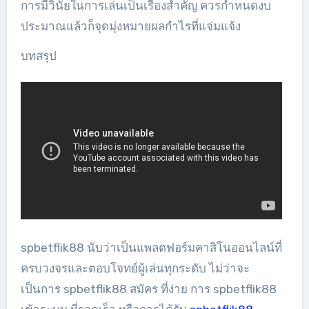
การมีวินัยในการเล่นเป็นเรื่องสำคัญ ควรกำหนดงบ
ประมาณแล้วก็จุดมุ่งหมายผลกำไรที่แจ่มแจ้ง
บทสรุป
spbetflik88 นับว่าเป็นแพลตฟอร์มคาสิโนออนไลน์ที่
ครบวงจรและตอบโจทย์ผู้เล่นทุกระดับ ไม่ว่าจะ
เป็นการ spbetflik88 สมัคร ที่ง่าย การ spbetflik88