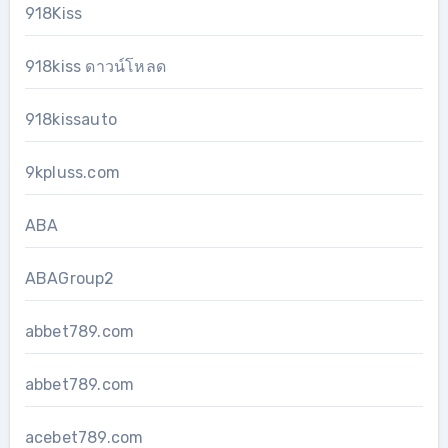
918Kiss
918kiss ดาวน์โหลด
918kissauto
9kpluss.com
ABA
ABAGroup2
abbet789.com
abbet789.com
acebet789.com