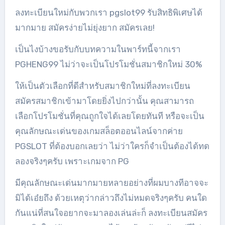
ลงทะเบียนใหม่กับพวกเรา pgslot99 รับสิทธิพิเศษได้
มากมาย สมัครง่ายไม่ยุ่งยาก สมัครเลย!
เป็นไงบ้างขอรับกับบทความในพาร์ทนี้จากเรา
PGHENG99 ไม่ว่าจะเป็นโปรโมชั่นสมาชิกใหม่ 30%
ให้เป็นตัวเลือกที่ดีสำหรับสมาชิกใหม่ที่ลงทะเบียน
สมัครสมาชิกเข้ามาโดยยิ่งไปกว่านั้น คุณสามารถ
เลือกโปรโมชั่นที่คุณถูกใจได้เลยโดยทันที หรือจะเป็น
คุณลักษณะเด่นของเกมสล็อตออนไลน์จากค่าย
PGSLOT ที่ต้องบอกเลยว่า ไม่ว่าใครก็จำเป็นต้องได้ทด
ลองจริงๆครับ เพราะเกมจาก PG
มีคุณลักษณะเด่นมากมายหลายอย่างที่ผมบางทีอาจจะ
มิได้เอ๋ยถึง ด้วยเหตุว่ากล่าวถึงไม่หมดจริงๆครับ คนใด
กันแน่ที่สนใจอยากจะมาลองเล่นล่ะก็ ลงทะเบียนสมัคร