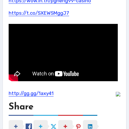
https://wow.in.th/pgheng99-casino
https://t.co/SXEWSMggJ7
http://gg.gg/1axy41
Share