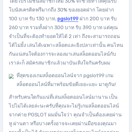
โดยโปรโมชั่นสมาชิกใหม่ 30% จะช่วยทำให้คุณรับ
โบนัสเครดิตฟรีมากถึง 30% ของยอดฝาก โดยฝาก
100 บาท รับ 130 บาท,
pgslot99
ฝาก 200 บาท รับ
260 บาท รวมทั้งฝาก 300 บาท รับ 390 บาท แต่คุณ
จำเป็นที่จะต้องทำยอดให้ได้ 2 เท่า ถึงจะสามารถถอน
ได้ไม่ยั้ง เล่นได้เฉพาะสล็อตและยิงปลาเท่านั้น คนไหน
กันแน่สนใจต้องการจะลองมาเล่นสล็อตออนไลน์กับ
เราล่ะก็ สมัครสมาชิกแล้วมาบันเทิงใจกันครับผม
ที่สุดของเกมสล็อตออนไลน์จาก pgslot99 เกม
สล็อตออนไลน์ที่มาพร้อมข้อดีเยอะแยะ มาดูกัน!
สำหรับคนใดกันแน่ที่เล่นสล็อตออนไลน์มานาน เป็น
ไปไม่ได้เลยล่ะนะครับที่คุณจะไม่รู้เกมสล็อตออนไลน์
จากค่าย PGSLOT ผมมั่นใจว่า คุณจำเป็นต้องเคยผ่าน
หู ผ่านตา หรือบางครั้งอาจจะเคยผ่านมือของคุณมา