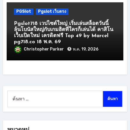
PGSlot
Pgslot เว็บตรง
Pgslot718 เวปไซต์ใหญ่ เริ่มเล่นสล็อตวันนี้
ลุ้นโบนัสใหญ่กับเกมฮิตที่ใครก็เล่นได้ คาสิโน
เว็บเปิดใหม่ เครดิตฟรี Top 49 by Marcel
pg718.co 18 พ.ค. 69
Christopher Parker
พ.ค. 19, 2026
ค้นหา
สำหรับ: