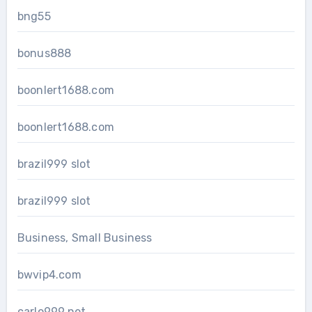
bng55
bonus888
boonlert1688.com
boonlert1688.com
brazil999 slot
brazil999 slot
Business, Small Business
bwvip4.com
carlo999.net