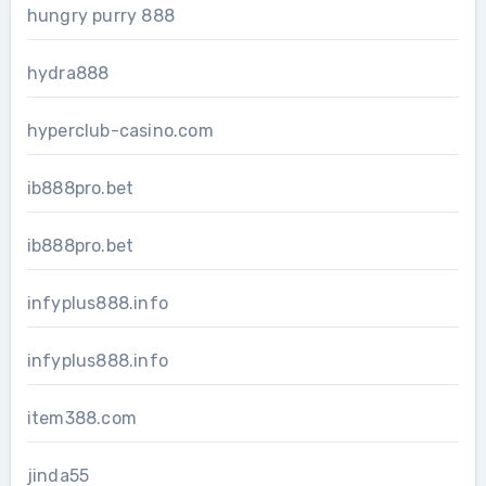
hungry purry 888
hydra888
hyperclub-casino.com
ib888pro.bet
ib888pro.bet
infyplus888.info
infyplus888.info
item388.com
jinda55