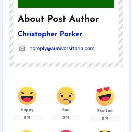
About Post Author
Christopher Parker
noreply@auniversitaria.com
Happy
Sad
Excited
0
%
0
%
0
%