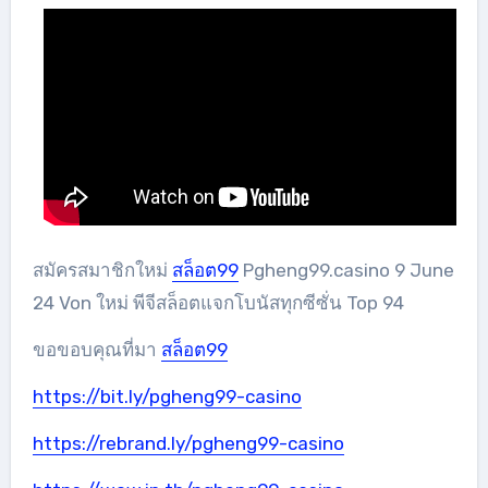
สมัครสมาชิกใหม่
สล็อต99
Pgheng99.casino 9 June
24 Von ใหม่ พีจีสล็อตแจกโบนัสทุกซีซั่น Top 94
ขอขอบคุณที่มา
สล็อต99
https://bit.ly/pgheng99-casino
https://rebrand.ly/pgheng99-casino