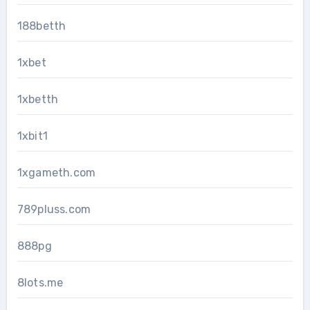
188betth
1xbet
1xbetth
1xbit1
1xgameth.com
789pluss.com
888pg
8lots.me