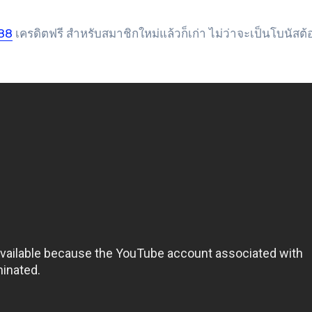
88
เครดิตฟรี สำหรับสมาชิกใหม่แล้วก็เก่า ไม่ว่าจะเป็นโบนัสต้