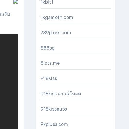
1xbit1
อนรับ
1xgameth.com
789pluss.com
888pg
8lots.me
918Kiss
918kiss ดาวน์โหลด
918kissauto
9kpluss.com