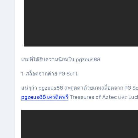
เกมที่ได้รับความนิยมใน pgzeus88
1. สล็อตจากค่าย PG Soft
แน่ๆว่า pgzeus88 สะดุดตาด้วยเกมสล็อตจาก PG Sof
pgzeus88 เครดิตฟรี
Treasures of Aztec และ Luc