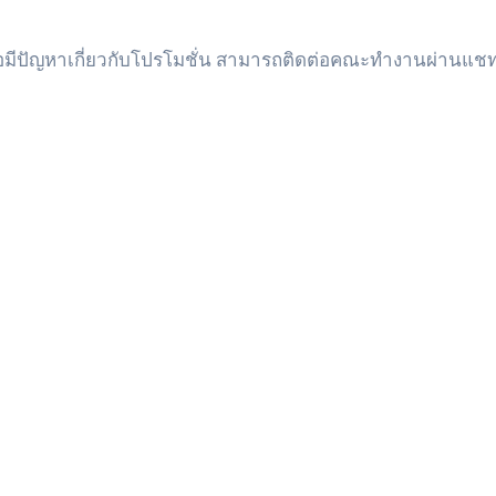
ือมีปัญหาเกี่ยวกับโปรโมชั่น สามารถติดต่อคณะทำงานผ่านแช