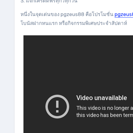
3. แจกเครดิตฟรีทุกวี่ทุกวัน
หนึ่งในจุดเด่นของ pgzeus88 คือโปรโมชั่น
pgzeus
โบนัสฝากหนแรก หรือกิจกรรมพิเศษประจำสัปดาห์