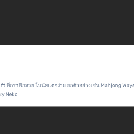
t ที่กราฟิกสวย โบนัสแตกง่าย ยกตัวอย่างเช่น Mahjong Ways
ky Neko