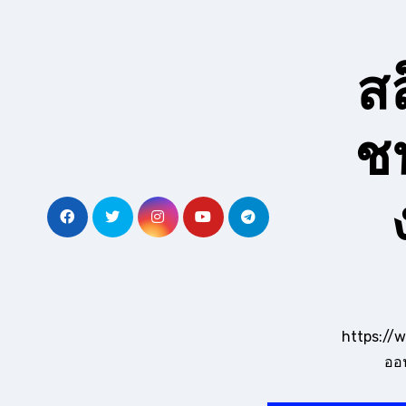
Skip
to
content
สล
ชน
https://w
ออน