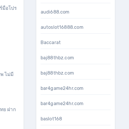
ร์มือโปร
audi688.com
autoslot16888.com
Baccarat
baj88thbz.com
baj88thbz.com
พ ไม่มี
bar4game24hr.com
bar4game24hr.com
ไทย ฝาก
baslot168