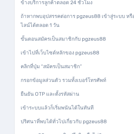
ข้างบริการลูกค้าตลอด 24 ชั่วโมง
ถ้าหากพบอุปสรรคต่อการ pgzeus88 เข้าสู่ระบบ หร
ไลน์ได้ตลอด 1 วัน
ขั้นตอนสมัครเป็นสมาชิกกับ pgzeus88
เข้าไปที่เว็บไซต์หลักของ pgzeus88
คลิกที่ปุ่ม “สมัครเป็นสมาชิก”
กรอกข้อมูลส่วนตัว รวมทั้งเบอร์โทรศัพท์
ยืนยัน OTP และตั้งรหัสผ่าน
เข้าระบบแล้วก็เริ่มพนันได้ในทันที
ปริศนาที่พบได้ทั่วไปเกี่ยวกับ pgzeus88