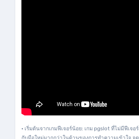
• เริ่มต้นจากเกมฟีเจอร์น้อย: เกม pgslot ที่ไม่มีฟีเ
กับมือใหม่มากกว่าในด้านของการทำความเข้าใจ จุ