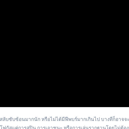
จอร์สลับซับซ้อนมากนัก หรือไม่ได้มีฟีพบร์มากเกินไป บางทีก็อาจ
ดโฟกัสแค่การสปิน การเอาชนะ หรือการเล่นรากฐานโดยไม่ต้อ