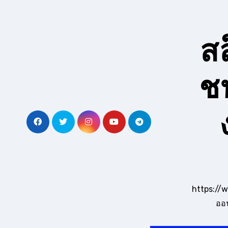
Skip
to
content
สล
ชน
https://w
ออน