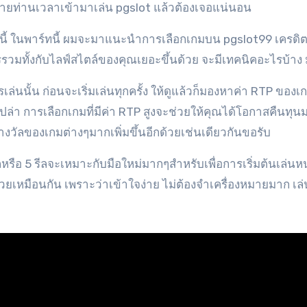
ันหลายท่านเวลาเข้ามาเล่น pgslot แล้วต้องเจอแน่นอน
เหตุนี้ ในพาร์ทนี้ ผมจะมาแนะนำการเลือกเกมบน pgslot99 เครด
วรรวมทั้งกับไลฟ์สไตล์ของคุณเยอะขึ้นด้วย จะมีเทคนิคอะไรบ้าง 
เล่นนั้น ก่อนจะเริ่มเล่นทุกครั้ง ให้ดูแล้วก็มองหาค่า RTP ของเ
ปล่า การเลือกเกมที่มีค่า RTP สูงจะช่วยให้คุณได้โอกาสคืนทุนม
รางวัลของเกมต่างๆมากเพิ่มขึ้นอีกด้วยเช่นเดียวกันขอรับ
หรือ 5 รีลจะเหมาะกับมือใหม่มากๆสำหรับเพื่อการเริ่มต้นเล่น
ยด้วยเหมือนกัน เพราะว่าเข้าใจง่าย ไม่ต้องจำเครื่องหมายมาก เ