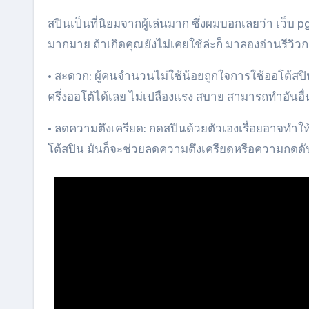
สปินเป็นที่นิยมจากผู้เล่นมาก ซึ่งผมบอกเลยว่า เว็บ
มากมาย ถ้าเกิดคุณยังไม่เคยใช้ล่ะก็ มาลองอ่านรีวิ
• สะดวก: ผู้คนจำนวนไม่ใช้น้อยถูกใจการใช้ออโต้สปิ
ครึ่งออโต้ได้เลย ไม่เปลืองแรง สบาย สามารถทำอันอื
• ลดความตึงเครียด: กดสปินด้วยตัวเองเรื่อยอาจทำใ
โต้สปิน มันก็จะช่วยลดความตึงเครียดหรือความกดดั