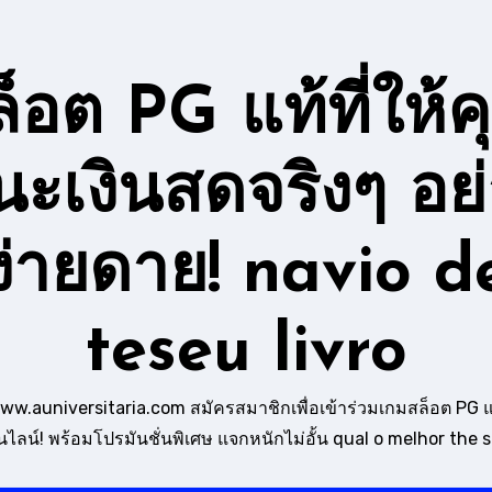
็อต PG แท้ที่ให้
ะเงินสดจริงๆ อย
ง่ายดาย! navio d
teseu livro
ww.auniversitaria.com สมัครสมาชิกเพื่อเข้าร่วมเกมสล็อต PG
ไลน์! พร้อมโปรมันชั่นพิเศษ แจกหนักไม่อั้น qual o melhor the 