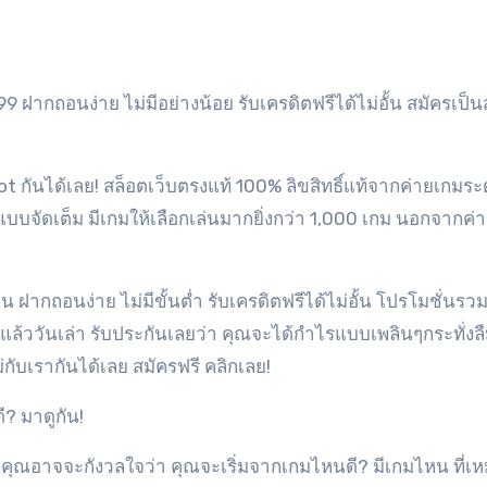
t กันได้เลย! สล็อตเว็บตรงแท้ 100% ลิขสิทธิ์แท้จากค่ายเกมร
บจัดเต็ม มีเกมให้เลือกเล่นมากยิ่งกว่า 1,000 เกม นอกจากค่
ากถอนง่าย ไม่มีขั้นต่ำ รับเครดิตฟรีได้ไม่อั้น โปรโมชั่นรวมท
แล้ววันเล่า รับประกันเลยว่า คุณจะได้กำไรแบบเพลินๆกระทั่งล
กับเรากันได้เลย สมัครฟรี คลิกเลย!
? มาดูกัน!
 คุณอาจจะกังวลใจว่า คุณจะเริ่มจากเกมไหนดี? มีเกมไหน ที่เ