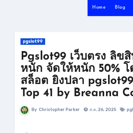
Home
Blog
pgslot99
Pgslot99 เว็บตรง ลิขสิ
หนัก จัดให้หนัก 50% โ
สล็อต ยิงปลา pgslot99
Top 41 by Breanna C
By
Christopher Parker
ส.ค. 26, 2025
pg