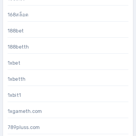
168สล็อต
188bet
188betth
1xbet
1xbetth
1xbit1
1xgameth.com
789pluss.com