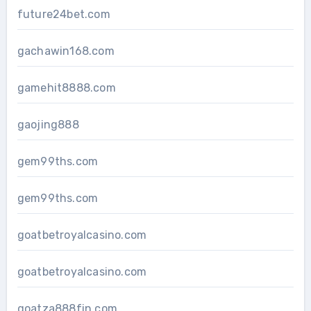
future24bet.com
gachawin168.com
gamehit8888.com
gaojing888
gem99ths.com
gem99ths.com
goatbetroyalcasino.com
goatbetroyalcasino.com
goatza888fin.com