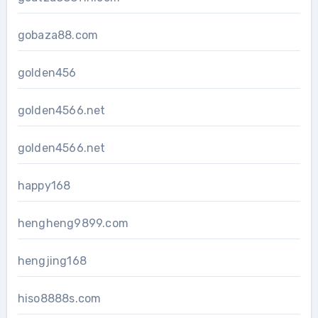
gobaza88.com
golden456
golden4566.net
golden4566.net
happy168
hengheng9899.com
hengjing168
hiso8888s.com