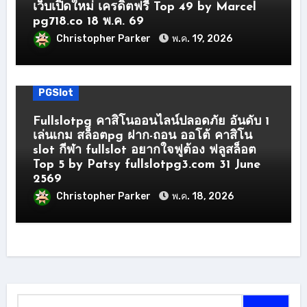
เว็บเปิดใหม่ เครดิตฟรี Top 49 by Marcel
pg718.co 18 พ.ค. 69
Christopher Parker
พ.ค. 19, 2026
PGSlot
Fullslotpg คาสิโนออนไลน์ปลอดภัย อันดับ 1
เล่นเกม สล็อตpg ฝาก-ถอน ออโต้ คาสิโน
slot กีฬา fullslot อยากใจฟูต้อง ฟลูสล็อต
Top 5 by Patsy fullslotpg3.com 31 June
2569
Christopher Parker
พ.ค. 18, 2026
ค้นหา