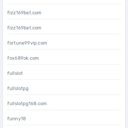
fizz169bet.com
fizz169bet.com
fortune99vip.com
fox689ok.com
fullslot
fullslotpg
fullslotpg168.com
funny18