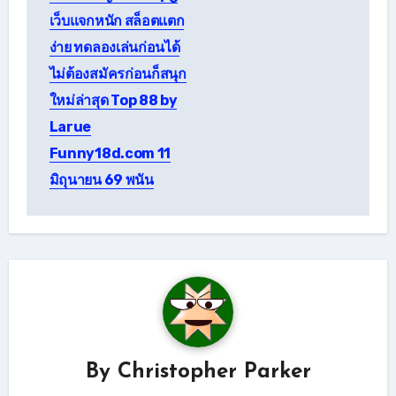
เรื่อง
เว็บแจกหนัก สล็อตแตก
ง่าย ทดลองเล่นก่อนได้
ไม่ต้องสมัครก่อนก็สนุก
ใหม่ล่าสุด Top 88 by
Larue
Funny18d.com 11
มิถุนายน 69 พนัน
By
Christopher Parker