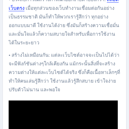
เว็บตรง
เมื่อทุกส่วนของเว็บทำงานเชื่อมต่อกันอย่าง
เป็นธรรมชาติ มันก็ทำให้พวกเรารู้สึกว่า ทุกอย่าง
ออกแบบมาดี ใช้งานได้ง่าย ซึ่งมันก็สร้างความเชื่อมั่น
และมั่นใจแล้วก็ความสบายใจสำหรับเพื่อการใช้งาน
ได้ในระยะยาว
• สร้างไม่เหมือนกัน: แต่ละเว็บไซต์อาจจะเป็นไปได้ว่า
จะมีฟังก์ชันต่างๆใกล้เคียงกัน แม้กระนั้นสิ่งที่จะสร้าง
ความต่างให้แต่ละเว็บไซต์ได้จริง ซึ่งก็คือเนื้อหาเล็กๆที่
ทำให้คนเล่นรู้สึกว่า ใช้งานแล้วรู้สึกสบาย เข้าใจง่าย
ปรับตัวไม่นาน และพอใจ