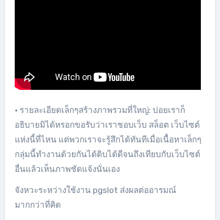
• รายละเอียดเล็กๆสร้างภาพรวมที่ใหญ่: บ่อยเราก็
อธิบายมิได้หรอกขอรับว่าเราชอบเว็บ สล็อต เว็บไซต์
แห่งนี้ที่ไหน แต่พวกเราจะรู้สึกได้ทันทีเมื่อเนื้อหาเล็กๆ
กลุ่มนี้ทำงานด้วยกันได้ดิบได้ดีจนถึงเทียบกับเว็บไซต์
อื่นแล้วเห็นภาพชัดแจ้งนั่นเอง
จังหวะระหว่างใช้งาน pgslot ส่งผลต่ออารมณ์
มากกว่าที่คิด