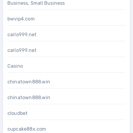
Business, Small Business
bwvip4.com
carlo999.net
carlo999.net
Casino
chinatown888.win
chinatown888.win
cloudbet
cupcake88x.com