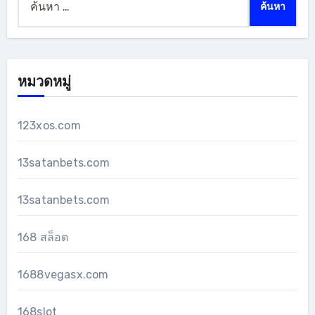
สำหรับ:
หมวดหมู่
123xos.com
13satanbets.com
13satanbets.com
168 สล็อต
1688vegasx.com
168slot