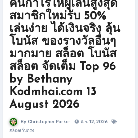
คืนกำไรให้ผู้เล่นสูงสุด
สมาชิกใหม่รับ 50%
เล่นง่าย ได้เงินจริง ลุ้น
โบนัส ของรางวัลอื่นๆ
มากมาย สล็อต โบนัส
สล็อต จัดเต็ม Top 96
by Bethany
Kodmhai.com 13
August 2026
By
Christopher Parker
มิ.ย. 12, 2026
สล็อตเว็บตรง