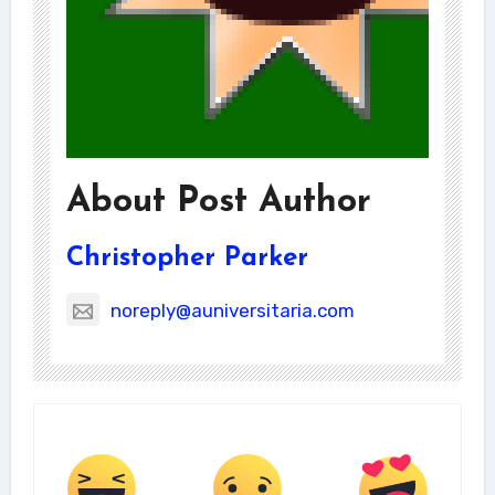
About Post Author
Christopher Parker
noreply@auniversitaria.com