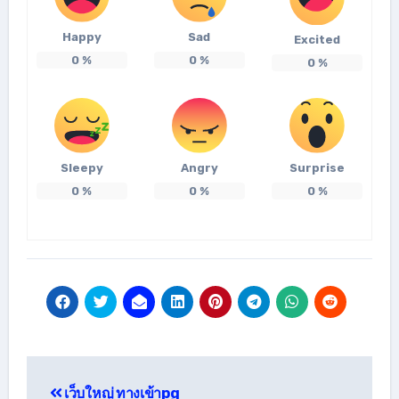
Happy
Sad
Excited
0
%
0
%
0
%
Sleepy
Angry
Surprise
0
%
0
%
0
%
แนะแนว
เว็บใหญ่ ทางเข้าpg