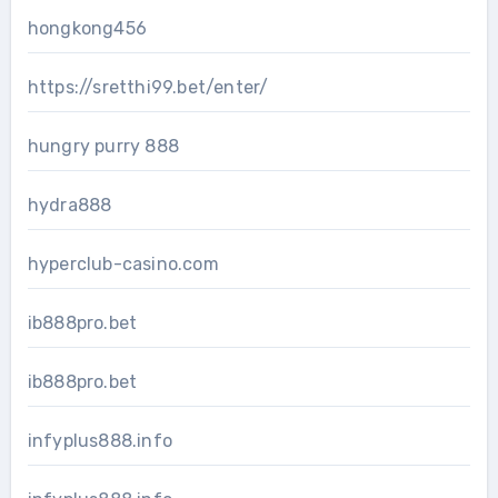
hongkong456
https://sretthi99.bet/enter/
hungry purry 888
hydra888
hyperclub-casino.com
ib888pro.bet
ib888pro.bet
infyplus888.info