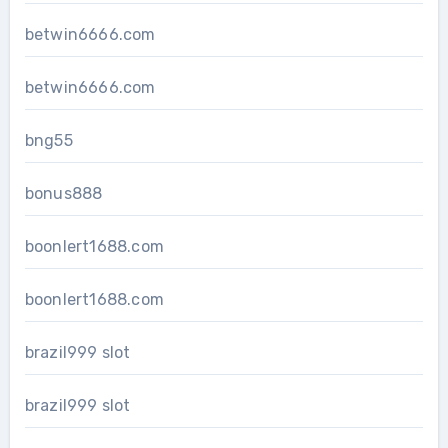
betwin6666.com
betwin6666.com
bng55
bonus888
boonlert1688.com
boonlert1688.com
brazil999 slot
brazil999 slot