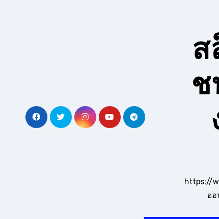
Skip
to
content
สล
ชน
https://w
ออน