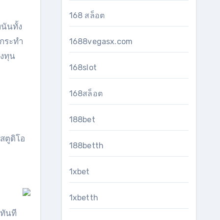
168 สล็อต
ันทั้ง
่กระทำ
1688vegasx.com
งทุน
168slot
168สล็อต
188bet
สตูดิโอ
188betth
1xbet
1xbetth
ทันที