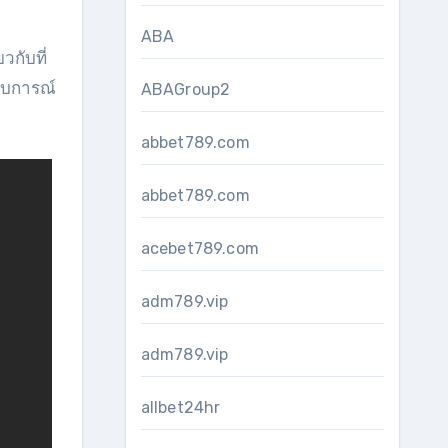
ABA
วกับที่
ะสบการณ์
ABAGroup2
abbet789.com
abbet789.com
acebet789.com
adm789.vip
adm789.vip
allbet24hr