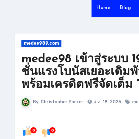
Home
Blog
medee989.com
medee98 เข้าสู่ระบบ
ชั่นแรงโบนัสเยอะเดิมพัน
พร้อมเครดิตฟรีจัดเต็
By
Christopher Parker
ส.ค. 18, 2025
me
0
0