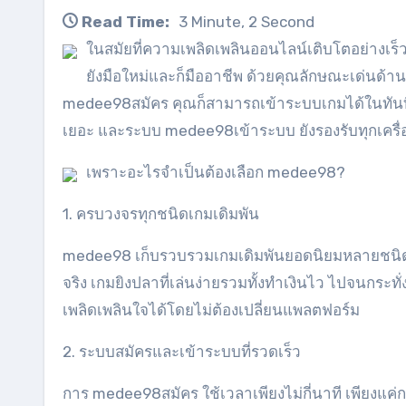
Read Time:
3 Minute, 2 Second
ในสมัยที่ความเพลิดเพลินออนไลน์เติบโตอย่างเร็
ยังมือใหม่และก็มืออาชีพ ด้วยคุณลักษณะเด่น
medee98สมัคร คุณก็สามารถเข้าระบบเกมได้ในทันที พ
เยอะ และระบบ medee98เข้าระบบ ยังรองรับทุกเครื่อ
เพราะอะไรจำเป็นต้องเลือก medee98?
1. ครบวงจรทุกชนิดเกมเดิมพัน
medee98 เก็บรวบรวมเกมเดิมพันยอดนิยมหลายชนิด ตั
จริง เกมยิงปลาที่เล่นง่ายรวมทั้งทำเงินไว ไปจนกระทั
เพลิดเพลินใจได้โดยไม่ต้องเปลี่ยนแพลตฟอร์ม
2. ระบบสมัครและเข้าระบบที่รวดเร็ว
การ medee98สมัคร ใช้เวลาเพียงไม่กี่นาที เพียงแค่ก