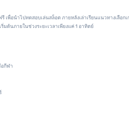
ฟรี เพื่อนำไปทดสอบเล่นสล็อต ภายหลังเล่าเรียนแนวทางเลือก
ริ่มต้นภายในช่วงระยะเวลาเพียงแค่ 1 อาทิตย์
ือกีฬา
์