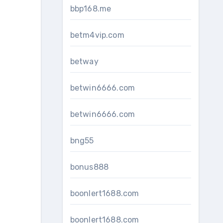
bbp168.me
betm4vip.com
betway
betwin6666.com
betwin6666.com
bng55
bonus888
boonlert1688.com
boonlert1688.com