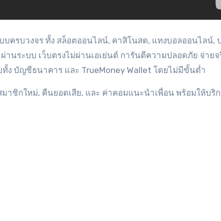
รแบบครบวงจร ทั้ง สล็อตออนไลน์, คาสิโนสด, แทงบอลออนไลน์, 
านระบบ เว็บตรงไม่ผ่านเอเย่นต์ การันตีความปลอดภัย จ่ายจร
ทั้ง บัญชีธนาคาร และ TrueMoney Wallet โดยไม่มีขั้นต่ำ
ัสสมาชิกใหม่, คืนยอดเสีย, และ ค่าคอมแนะนำเพื่อน พร้อมให้บร