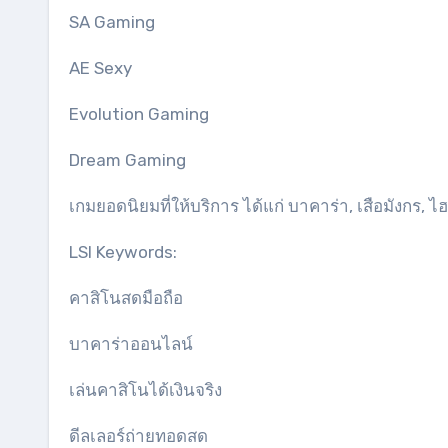
SA Gaming
AE Sexy
Evolution Gaming
Dream Gaming
เกมยอดนิยมที่ให้บริการ ได้แก่ บาคาร่า, เสือมังกร,
LSI Keywords:
คาสิโนสดมือถือ
บาคาร่าออนไลน์
เล่นคาสิโนได้เงินจริง
ดีลเลอร์ถ่ายทอดสด