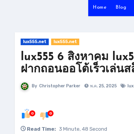
Home
Blog
lux555.net
lux555.net
lux555 6 สิงหาคม lux
ฝากถอนออโต้เร็วเล่นส
By
Christopher Parker
พ.ค. 25, 2025
lux
0
0
Read Time:
3 Minute, 48 Second