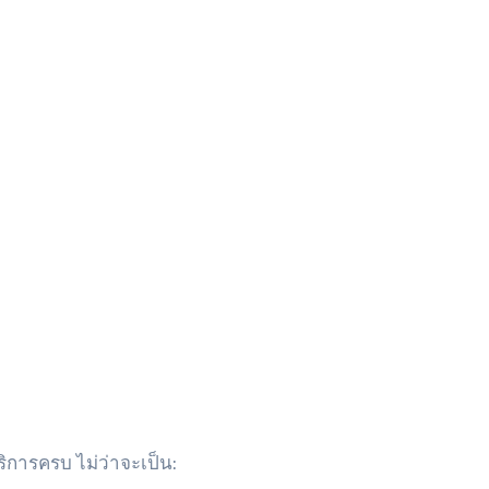
ิการครบ ไม่ว่าจะเป็น: