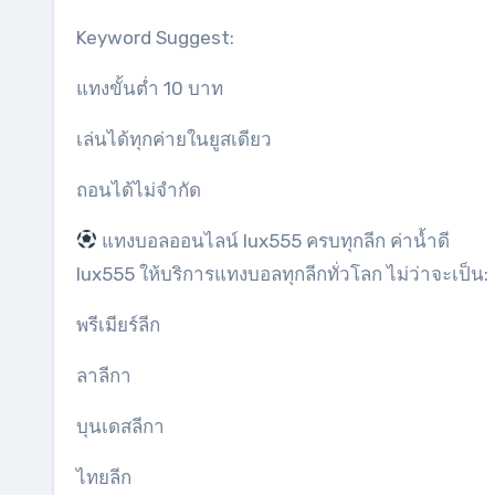
Keyword Suggest:
แทงขั้นต่ำ 10 บาท
เล่นได้ทุกค่ายในยูสเดียว
ถอนได้ไม่จำกัด
แทงบอลออนไลน์ lux555 ครบทุกลีก ค่าน้ำดี
lux555 ให้บริการแทงบอลทุกลีกทั่วโลก ไม่ว่าจะเป็น:
พรีเมียร์ลีก
ลาลีกา
บุนเดสลีกา
ไทยลีก