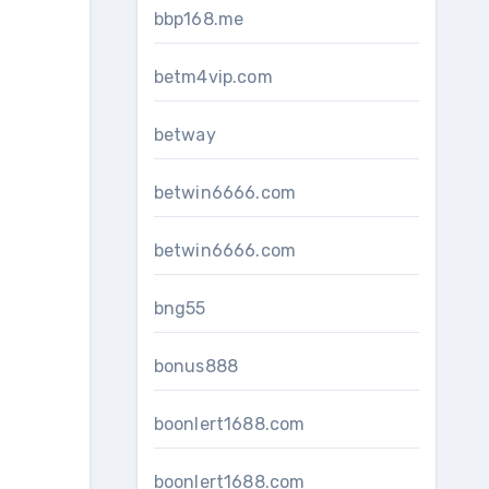
bbp168.me
betm4vip.com
betway
betwin6666.com
betwin6666.com
bng55
bonus888
boonlert1688.com
boonlert1688.com