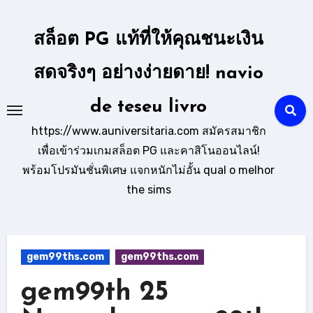
Skip
to
สล็อต PG แท้ที่ให้คุณชนะเงิน
content
สดจริงๆ อย่างง่ายดาย! navio
de teseu livro
https://www.auniversitaria.com สมัครสมาชิก
เพื่อเข้าร่วมเกมสล็อต PG และคาสิโนออนไลน์!
พร้อมโปรมันชั่นพิเศษ แจกหนักไม่อั้น qual o melhor
the sims
gem99ths.com
gem99ths.com
gem99th 25