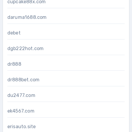
cupcake88x.com
daruma1688.com
debet
dgb222hot.com
dr888
dr888bet.com
du2477.com
ek4567.com
erisauto.site