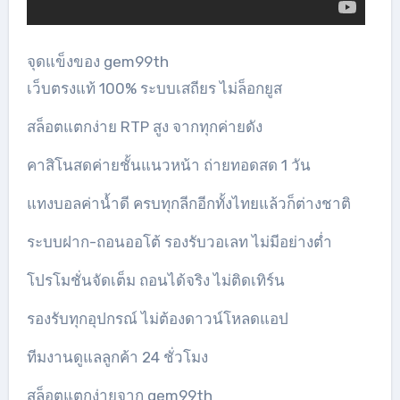
จุดแข็งของ gem99th
เว็บตรงแท้ 100% ระบบเสถียร ไม่ล็อกยูส
สล็อตแตกง่าย RTP สูง จากทุกค่ายดัง
คาสิโนสดค่ายชั้นแนวหน้า ถ่ายทอดสด 1 วัน
แทงบอลค่าน้ำดี ครบทุกลีกอีกทั้งไทยแล้วก็ต่างชาติ
ระบบฝาก-ถอนออโต้ รองรับวอเลท ไม่มีอย่างต่ำ
โปรโมชั่นจัดเต็ม ถอนได้จริง ไม่ติดเทิร์น
รองรับทุกอุปกรณ์ ไม่ต้องดาวน์โหลดแอป
ทีมงานดูแลลูกค้า 24 ชั่วโมง
สล็อตแตกง่ายจาก gem99th