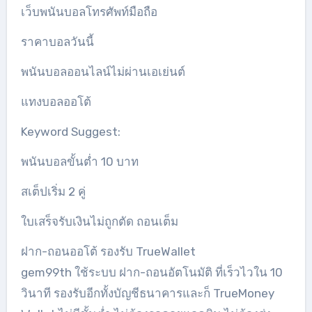
เว็บพนันบอลโทรศัพท์มือถือ
ราคาบอลวันนี้
พนันบอลออนไลน์ไม่ผ่านเอเย่นต์
แทงบอลออโต้
Keyword Suggest:
พนันบอลขั้นต่ำ 10 บาท
สเต็ปเริ่ม 2 คู่
ใบเสร็จรับเงินไม่ถูกตัด ถอนเต็ม
ฝาก-ถอนออโต้ รองรับ TrueWallet
gem99th ใช้ระบบ ฝาก-ถอนอัตโนมัติ ที่เร็วไวใน 10
วินาที รองรับอีกทั้งบัญชีธนาคารและก็ TrueMoney