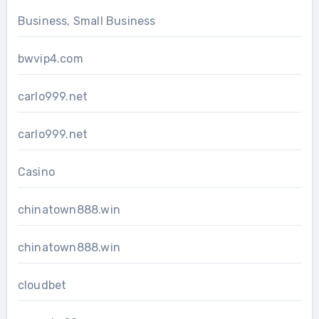
Business, Small Business
bwvip4.com
carlo999.net
carlo999.net
Casino
chinatown888.win
chinatown888.win
cloudbet