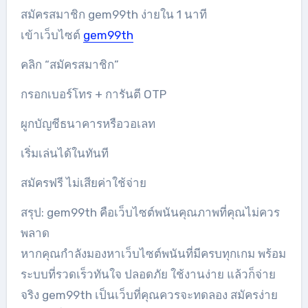
สมัครสมาชิก gem99th ง่ายใน 1 นาที
เข้าเว็บไซต์
gem99th
คลิก “สมัครสมาชิก”
กรอกเบอร์โทร + การันตี OTP
ผูกบัญชีธนาคารหรือวอเลท
เริ่มเล่นได้ในทันที
สมัครฟรี ไม่เสียค่าใช้จ่าย
สรุป: gem99th คือเว็บไซต์พนันคุณภาพที่คุณไม่ควร
พลาด
หากคุณกำลังมองหาเว็บไซต์พนันที่มีครบทุกเกม พร้อม
ระบบที่รวดเร็วทันใจ ปลอดภัย ใช้งานง่าย แล้วก็จ่าย
จริง gem99th เป็นเว็บที่คุณควรจะทดลอง สมัครง่าย