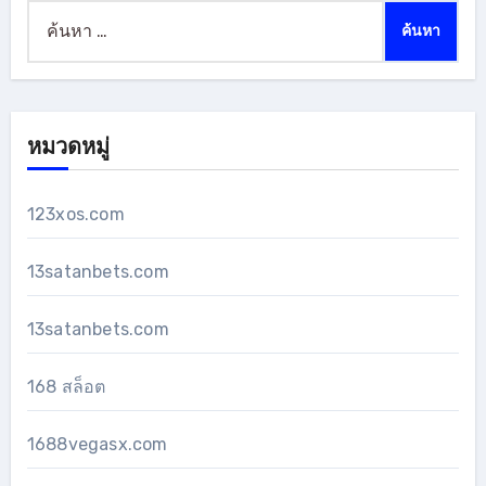
ค้นหา
สำหรับ:
หมวดหมู่
123xos.com
13satanbets.com
13satanbets.com
168 สล็อต
1688vegasx.com