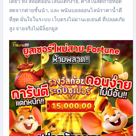
เดียว ทั้ง สล็อตออนไลน์แตกง่าย, คาสิโนสดถ่ายทอด
สดจากค่ายชั้นนำ, และ พนันบอลออนไลน์ราคาน้ำดี
ที่สุด มั่นใจในระบบ เว็บตรงไม่ผ่านเอเย่นต์ ที่ปลอดภัย
สูง จ่ายจริงไม่มีล็อกยูส