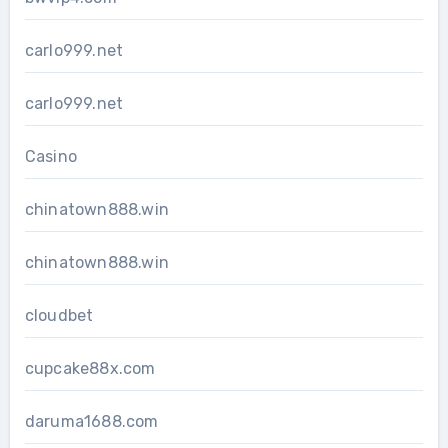
carlo999.net
carlo999.net
Casino
chinatown888.win
chinatown888.win
cloudbet
cupcake88x.com
daruma1688.com