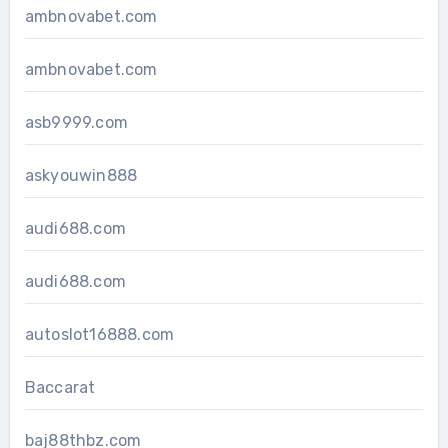
ambnovabet.com
ambnovabet.com
asb9999.com
askyouwin888
audi688.com
audi688.com
autoslot16888.com
Baccarat
baj88thbz.com