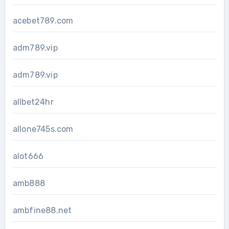
acebet789.com
adm789.vip
adm789.vip
allbet24hr
allone745s.com
alot666
amb888
ambfine88.net