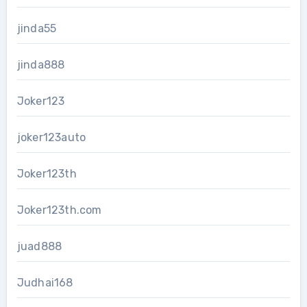
jinda55
jinda888
Joker123
joker123auto
Joker123th
Joker123th.com
juad888
Judhai168