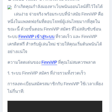
ถ้าเกิดคุณกำลังมองหาเว็บพนันออนไลน์ที่ไว้ใจได้
เล่นง่าย จ่ายจริง พร้อมระบบที่นำสมัย FinniVIP คือ
หนึ่งในแพลตฟอร์มที่ตอบโจทย์ผู้เล่นไทยมากที่สุดใน
ขณะนี้ ด้วยขั้นตอน FinniVIP สมัคร ที่ไม่สลับซับซ้อน
ระบบ
FinniVIP เข้าสู่ระบบ
ที่รวดเร็ว และ FinniVIP
เครดิตฟรี สำหรับผู้เล่นใหม่ ช่วยให้คุณเริ่มต้นพนันได้
อย่างแน่ใจ
ความโดดเด่นของ
FinniVIP
ที่คุณไม่สมควรพลาด
1. ระบบ FinniVIP สมัคร ที่ง่ายรวมทั้งรวดเร็ว
การลงทะเบียนสมัครสมาชิกกับ FinniVIP ใช้เวลาเพียง
ไม่กี่นาที: