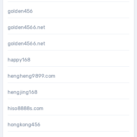
golden456
golden4566.net
golden4566.net
happy168
hengheng9899.com
hengjing168
hiso8888s.com
hongkong456