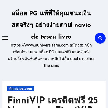
Skip
to
สล็อต PG แท้ที่ให้คุณชนะเงิน
content
สดจริงๆ อย่างง่ายดาย! navio
de teseu livro
https://www.auniversitaria.com สมัครสมาชิก
เพื่อเข้าร่วมเกมสล็อต PG และคาสิโนออนไลน์!
พร้อมโปรมันชั่นพิเศษ แจกหนักไม่อั้น qual o melhor
the sims
finnivips.com
FinniVIP เครดิตฟรี 25