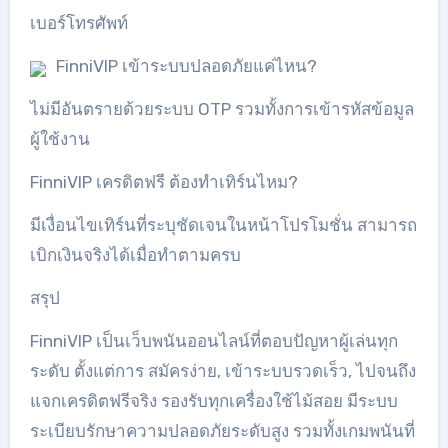
เบอร์โทรศัพท์
FinniVIP เข้าระบบปลอดภัยแค่ไหน?
ไม่มีอันตรายด้วยระบบ OTP รวมทั้งการเข้ารหัสข้อมูล
ผู้ใช้งาน
FinniVIP เครดิตฟรี ต้องทำเทิร์นไหม?
มีเงื่อนไขเทิร์นที่ระบุชัดเจนในหน้าโปรโมชั่น สามารถ
เบิกเงินจริงได้เมื่อทำตามครบ
สรุป
FinniVIP เป็นเว็บพนันออนไลน์ที่ตอบปัญหาผู้เล่นทุก
ระดับ ตั้งแต่การ สมัครง่าย, เข้าระบบรวดเร็ว, ไปจนถึง
แจกเครดิตฟรีจริง รองรับทุกเครื่องใช้ไม้สอย มีระบบ
ระเบียบรักษาความปลอดภัยระดับสูง รวมทั้งเกมพนันที่