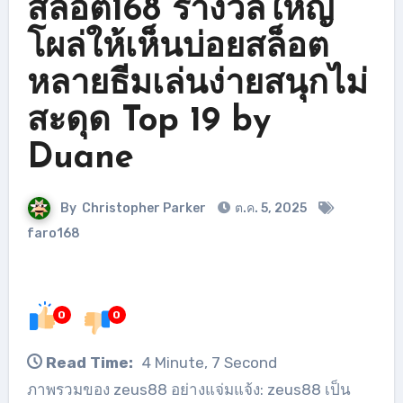
สล็อต168 รางวัลใหญ่
โผล่ให้เห็นบ่อยสล็อต
หลายธีมเล่นง่ายสนุกไม่
สะดุด Top 19 by
Duane
By
Christopher Parker
ต.ค. 5, 2025
faro168
0
0
Read Time:
4 Minute, 7 Second
ภาพรวมของ zeus88 อย่างแจ่มแจ้ง: zeus88 เป็น