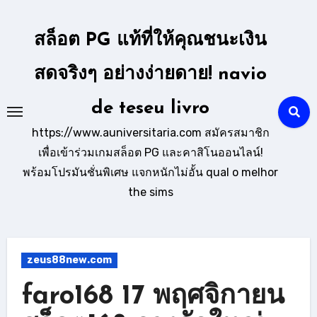
Skip
to
สล็อต PG แท้ที่ให้คุณชนะเงิน
content
สดจริงๆ อย่างง่ายดาย! navio
de teseu livro
https://www.auniversitaria.com สมัครสมาชิก
เพื่อเข้าร่วมเกมสล็อต PG และคาสิโนออนไลน์!
พร้อมโปรมันชั่นพิเศษ แจกหนักไม่อั้น qual o melhor
the sims
zeus88new.com
faro168 17 พฤศจิกายน