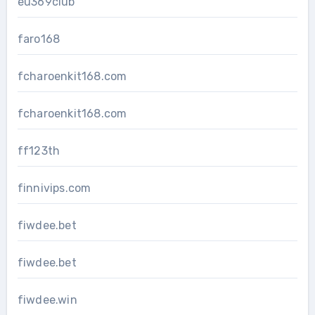
eu369club
faro168
fcharoenkit168.com
fcharoenkit168.com
ff123th
finnivips.com
fiwdee.bet
fiwdee.bet
fiwdee.win