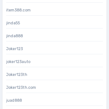
item388.com
jinda55
jinda888
Joker123
joker123auto
Joker123th
Joker123th.com
juad888