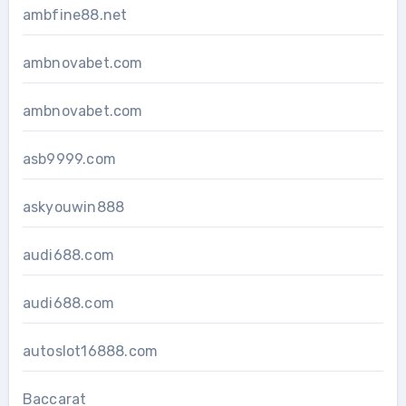
ambfine88.net
ambnovabet.com
ambnovabet.com
asb9999.com
askyouwin888
audi688.com
audi688.com
autoslot16888.com
Baccarat