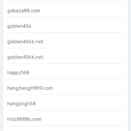
gobaza88.com
golden456
golden4566.net
golden4566.net
happy168
hengheng9899.com
hengjing168
hiso8888s.com