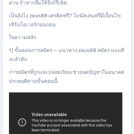
ผ่าน ถ้าหากลืมใช้ลิงก์รีเซ็ต
เป็นยังไง zeus88 เครดิตฟรี? โบนัสเล่นฟรีมีเงื่อนไข
เทิร์นโอเวอร์ก่อนถอน
ใจความหลัก
1) ขั้นตอนการสมัคร — แนวทาง zeus88 สมัคร แบบที
ละลำดับ
การสมัครที่ถูกและปลอดภัยจะช่วยลดปัญหาในอนาคต
ประพฤติตามขั้นตอนนี้: