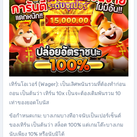
เทิร์นโอเวอร์ (Wager): เป็นเลิศพนันรวมที่ต้องทำก่อน
ถอน เป็นต้นว่า เทิร์น 10x เป็นจะต้องเดิมพันรวม 10
เท่าของยอดโบนัส
ข้อกำหนดเกม: บางเกมบางทีอาจนับเป็นเปอร์เซ็นต์
ของเทิร์น เป็นต้นว่า สล็อต 100% แต่เกมโต๊ะบางเกม
นับเพียง 10% หรือนับมิได้