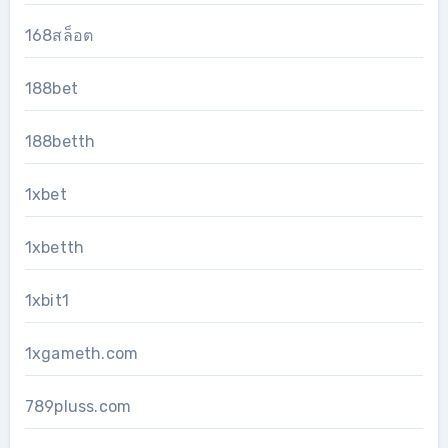
168สล็อต
188bet
188betth
1xbet
1xbetth
1xbit1
1xgameth.com
789pluss.com