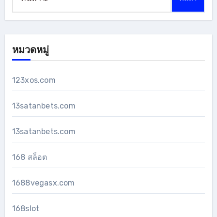
สำหรับ:
หมวดหมู่
123xos.com
13satanbets.com
13satanbets.com
168 สล็อต
1688vegasx.com
168slot