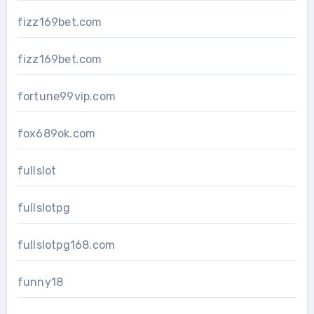
fizz169bet.com
fizz169bet.com
fortune99vip.com
fox689ok.com
fullslot
fullslotpg
fullslotpg168.com
funny18