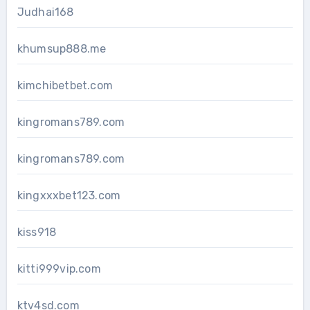
Judhai168
khumsup888.me
kimchibetbet.com
kingromans789.com
kingromans789.com
kingxxxbet123.com
kiss918
kitti999vip.com
ktv4sd.com