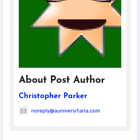
About Post Author
Christopher Parker
noreply@auniversitaria.com