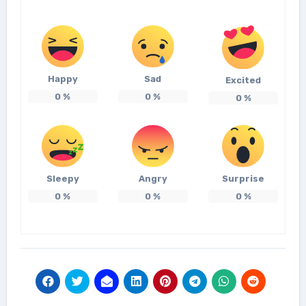
Happy
Sad
Excited
0
%
0
%
0
%
Sleepy
Angry
Surprise
0
%
0
%
0
%