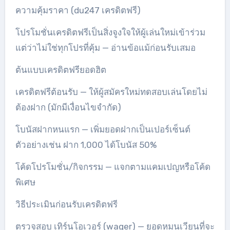
ความคุ้มราคา (du247 เครดิตฟรี)
โปรโมชั่นเครดิตฟรีเป็นสิ่งจูงใจให้ผู้เล่นใหม่เข้าร่วม
แต่ว่าไม่ใช่ทุกโปรที่คุ้ม — อ่านข้อแม้ก่อนรับเสมอ
ต้นแบบเครดิตฟรียอดฮิต
เครดิตฟรีต้อนรับ — ให้ผู้สมัครใหม่ทดสอบเล่นโดยไม่
ต้องฝาก (มักมีเงื่อนไขจำกัด)
โบนัสฝากหนแรก — เพิ่มยอดฝากเป็นเปอร์เซ็นต์
ตัวอย่างเช่น ฝาก 1,000 ได้โบนัส 50%
โค้ดโปรโมชั่น/กิจกรรม — แจกตามแคมเปญหรือโค้ด
พิเศษ
วิธีประเมินก่อนรับเครดิตฟรี
ตรวจสอบ เทิร์นโอเวอร์ (wager) — ยอดหมุนเวียนที่จะ