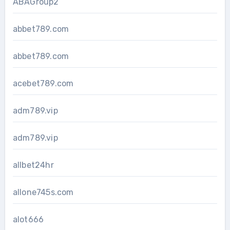
ABAGroup2
abbet789.com
abbet789.com
acebet789.com
adm789.vip
adm789.vip
allbet24hr
allone745s.com
alot666