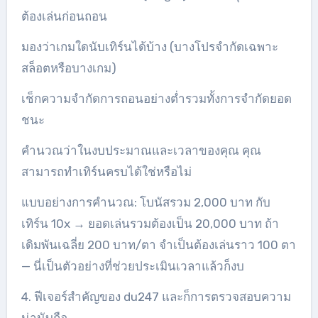
ต้องเล่นก่อนถอน
มองว่าเกมใดนับเทิร์นได้บ้าง (บางโปรจำกัดเฉพาะ
สล็อตหรือบางเกม)
เช็กความจำกัดการถอนอย่างต่ำรวมทั้งการจำกัดยอด
ชนะ
คำนวณว่าในงบประมาณและเวลาของคุณ คุณ
สามารถทำเทิร์นครบได้ใช่หรือไม่
แบบอย่างการคำนวณ: โบนัสรวม 2,000 บาท กับ
เทิร์น 10x → ยอดเล่นรวมต้องเป็น 20,000 บาท ถ้า
เดิมพันเฉลี่ย 200 บาท/ตา จำเป็นต้องเล่นราว 100 ตา
— นี่เป็นตัวอย่างที่ช่วยประเมินเวลาแล้วก็งบ
4. ฟีเจอร์สำคัญของ du247 และก็การตรวจสอบความ
น่านับถือ