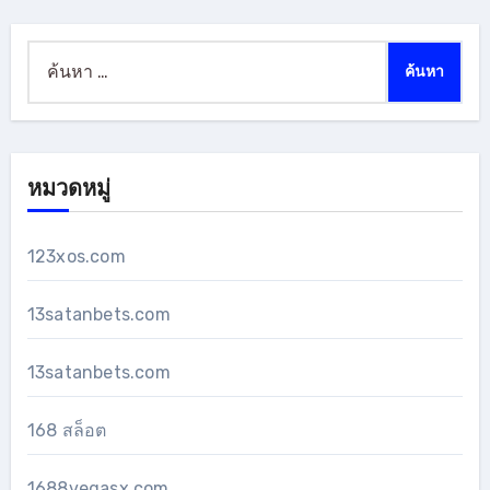
ค้นหา
สำหรับ:
หมวดหมู่
123xos.com
13satanbets.com
13satanbets.com
168 สล็อต
1688vegasx.com