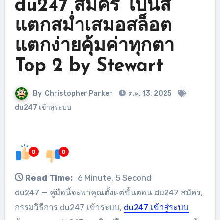
du247 สมัคร โบนัส
แตกสม่ำเสมอสล็อต
แตกง่ายคุ้มค่าทุกตา
Top 2 by Stewart
By
Christopher Parker
ต.ค. 13, 2025
du247 เข้าสู่ระบบ
0
0
Read Time:
6 Minute, 5 Second
du247 — คู่มือนี้จะพาคุณตั้งแต่ขั้นตอน du247 สมัคร,
กรรมวิธีการ du247 เข้าระบบ,
du247 เข้าสู่ระบบ