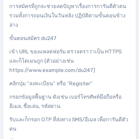
การสมัครที่ถูกจะช่วยลดปัญหาเรื่องการการันตีตัวตน
รวมทั้งการถอนเงินในวันหลัง ปฏิบัติตามขั้นตอนข้าง
ล่าง
ขั้นตอนสมัคร du247
เข้า URL ของแพลตฟอร์ม ตรวจตราว่าเป็น HTTPS
และก็โดเมนถูก (ตัวอย่างเช่น
https://www.example.com/du247)
คลิกปุ่ม “ลงทะเบียน” หรือ “Register”
กรอกข้อมูลพื้นฐาน ดังเช่น เบอร์โทรศัพท์มือถือหรือ
อีเมล, ชื่อเล่น, รหัสผ่าน
รับและก็กรอก OTP ที่ส่งทาง SMS/อีเมล เพื่อการันตีตัว
ตน