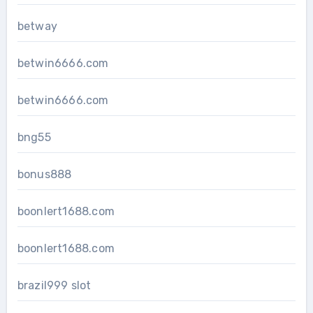
betway
betwin6666.com
betwin6666.com
bng55
bonus888
boonlert1688.com
boonlert1688.com
brazil999 slot