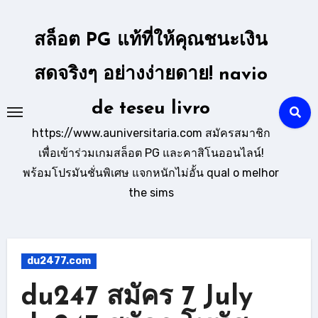
Skip
to
สล็อต PG แท้ที่ให้คุณชนะเงิน
content
สดจริงๆ อย่างง่ายดาย! navio
de teseu livro
https://www.auniversitaria.com สมัครสมาชิก
เพื่อเข้าร่วมเกมสล็อต PG และคาสิโนออนไลน์!
พร้อมโปรมันชั่นพิเศษ แจกหนักไม่อั้น qual o melhor
the sims
du2477.com
du247 สมัคร 7 July