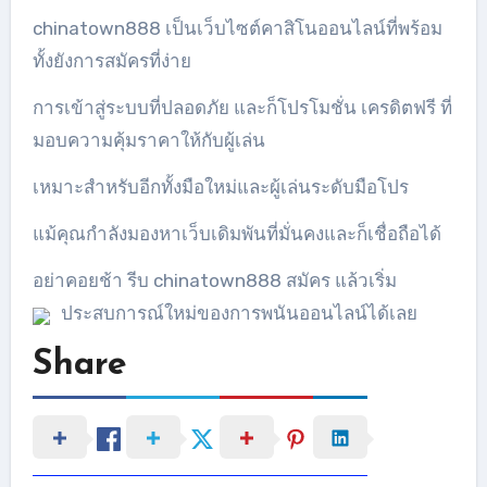
chinatown888 เป็นเว็บไซต์คาสิโนออนไลน์ที่พร้อม
ทั้งยังการสมัครที่ง่าย
การเข้าสู่ระบบที่ปลอดภัย และก็โปรโมชั่น เครดิตฟรี ที่
มอบความคุ้มราคาให้กับผู้เล่น
เหมาะสำหรับอีกทั้งมือใหม่และผู้เล่นระดับมือโปร
แม้คุณกำลังมองหาเว็บเดิมพันที่มั่นคงและก็เชื่อถือได้
อย่าคอยช้า รีบ chinatown888 สมัคร แล้วเริ่ม
ประสบการณ์ใหม่ของการพนันออนไลน์ได้เลย
Share