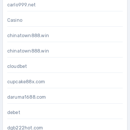
carlo999.net
Casino
chinatown888.win
chinatown888.win
cloudbet
cupcake88x.com
daruma1688.com
debet
dgb222hot.com