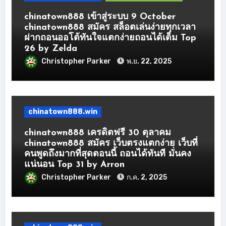
chinatown888 เข้าสู่ระบบ 9 October
chinatown888 สมัคร สล็อตเล่นง่ายทุกเวลา
ฝากถอนออโต้ทันใจแตกง่ายถอนได้เต็ม Top
26 by Zelda
Christopher Parker
พ.ย. 22, 2025
chinatown888.win
chinatown888 เครดิตฟรี 30 ตุลาคม
chinatown888 สมัคร เว็บตรงแตกง่าย เว็บที่
คนพูดถึงมากที่สุดตอนนี้ ถอนได้ทันที มั่นคง
แน่นอน Top 31 by Arron
Christopher Parker
ก.ค. 2, 2025