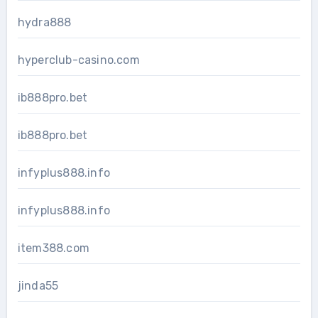
hydra888
hyperclub-casino.com
ib888pro.bet
ib888pro.bet
infyplus888.info
infyplus888.info
item388.com
jinda55