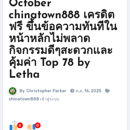
October
chinatown888 เครดิต
ฟรี ขึ้นข้อความทันทีใน
หน้าหลักไม่พลาด
กิจกรรมดีๆสะดวกและ
คุ้มค่า Top 78 by
Letha
By
Christopher Parker
ต.ค. 16, 2025
chinatown888 เข้าสู่ระบบ
0
0