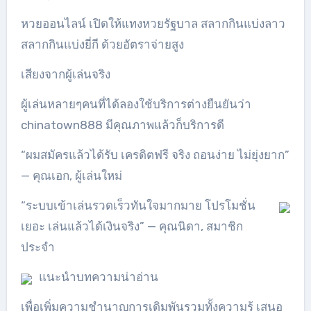
หวยออนไลน์ เปิดให้แทงหวยรัฐบาล สลากกินแบ่งลาว
สลากกินแบ่งยี่กี ด้วยอัตราจ่ายสูง
เสียงจากผู้เล่นจริง
ผู้เล่นหลายๆคนที่ได้ลองใช้บริการต่างยืนยันว่า
chinatown888 มีคุณภาพแล้วก็บริการดี
“ผมสมัครแล้วได้รับ เครดิตฟรี จริง ถอนง่าย ไม่ยุ่งยาก”
— คุณเอก, ผู้เล่นใหม่
“ระบบเข้าเล่นรวดเร็วทันใจมากมาย โปรโมชั่น
เยอะ เล่นแล้วได้เงินจริง” — คุณนิดา, สมาชิก
ประจำ
แนะนำบทความน่าอ่าน
เพื่อเพิ่มความชำนาญการเดิมพันรวมทั้งความรู้ เสนอ