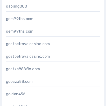
gaojing888
gem99ths.com
gem99ths.com
goatbetroyalcasino.com
goatbetroyalcasino.com
goatza888fin.com
gobaza88.com
golden456