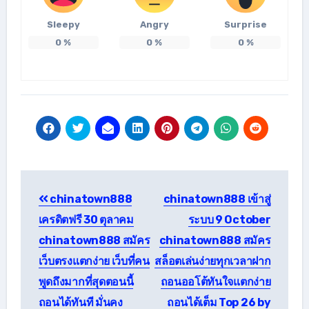
Sleepy
Angry
Surprise
0
%
0
%
0
%
แนะแนว
chinatown888
chinatown888 เข้าสู่
เรื่อง
เครดิตฟรี 30 ตุลาคม
ระบบ 9 October
chinatown888 สมัคร
chinatown888 สมัคร
เว็บตรงแตกง่าย เว็บที่คน
สล็อตเล่นง่ายทุกเวลาฝาก
พูดถึงมากที่สุดตอนนี้
ถอนออโต้ทันใจแตกง่าย
ถอนได้ทันที มั่นคง
ถอนได้เต็ม Top 26 by