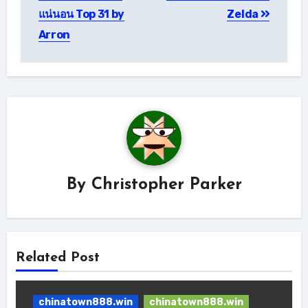
แน่นอน Top 31 by
Zelda
Arron
By
Christopher Parker
Related Post
chinatown888.win
chinatown888.win