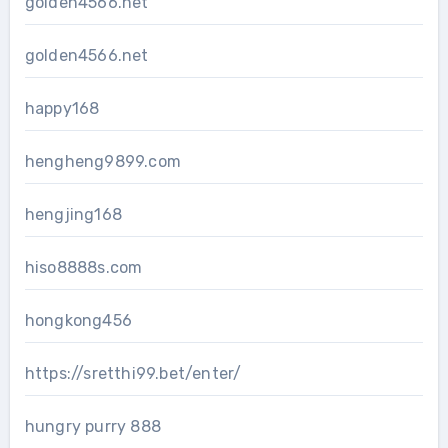
golden4566.net
golden4566.net
happy168
hengheng9899.com
hengjing168
hiso8888s.com
hongkong456
https://sretthi99.bet/enter/
hungry purry 888