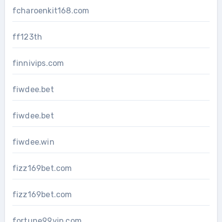
fcharoenkit168.com
ff123th
finnivips.com
fiwdee.bet
fiwdee.bet
fiwdee.win
fizz169bet.com
fizz169bet.com
fortune99vip.com