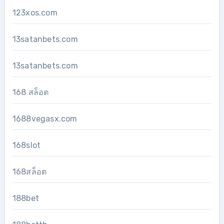
123xos.com
13satanbets.com
13satanbets.com
168 สล็อต
1688vegasx.com
168slot
168สล็อต
188bet