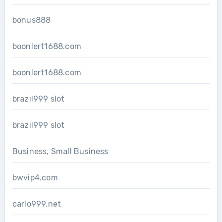
bonus888
boonlert1688.com
boonlert1688.com
brazil999 slot
brazil999 slot
Business, Small Business
bwvip4.com
carlo999.net