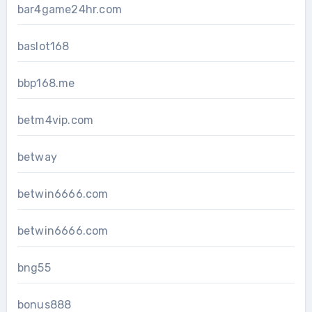
bar4game24hr.com
baslot168
bbp168.me
betm4vip.com
betway
betwin6666.com
betwin6666.com
bng55
bonus888