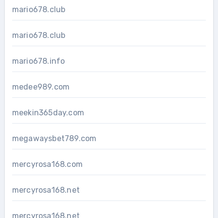
mario678.club
mario678.club
mario678.info
medee989.com
meekin365day.com
megawaysbet789.com
mercyrosa168.com
mercyrosa168.net
mercyrosa168.net