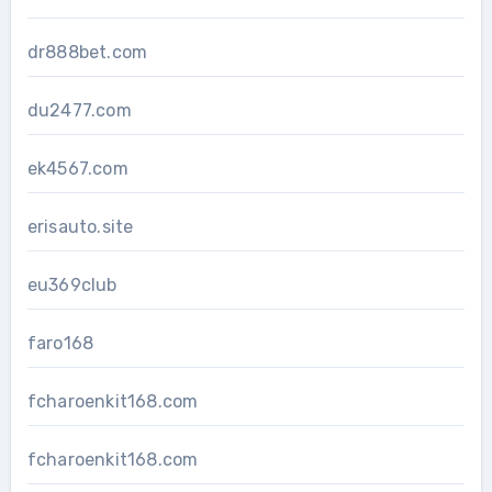
dr888bet.com
du2477.com
ek4567.com
erisauto.site
eu369club
faro168
fcharoenkit168.com
fcharoenkit168.com