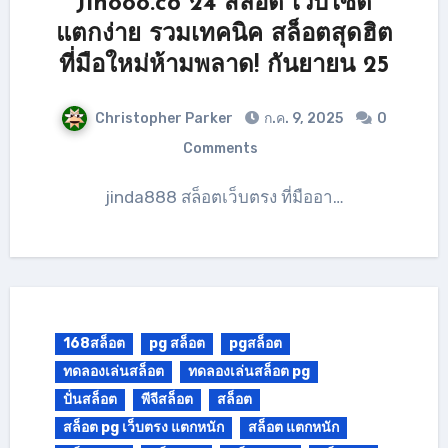
Jin888.co 24 สล็อต เว็บไซต์
แตกง่าย รวมเทคนิค สล็อตสุดฮิต
ที่มือใหม่ห้ามพลาด! กันยายน 25
Christopher Parker
ก.ค. 9, 2025
0
Comments
jinda888 สล็อตเว็บตรง ที่มืออา…
168สล็อต
pg สล็อต
pgสล็อต
ทดลองเล่นสล็อต
ทดลองเล่นสล็อต pg
ปั่นสล็อต
พีจีสล็อต
สล็อต
สล็อต pg เว็บตรง แตกหนัก
สล็อต แตกหนัก