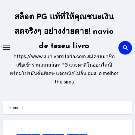
Skip
to
สล็อต PG แท้ที่ให้คุณชนะเงิน
content
สดจริงๆ อย่างง่ายดาย! navio
de teseu livro
https://www.auniversitaria.com สมัครสมาชิก
เพื่อเข้าร่วมเกมสล็อต PG และคาสิโนออนไลน์!
พร้อมโปรมันชั่นพิเศษ แจกหนักไม่อั้น qual o melhor
the sims
Home