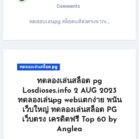
Comments
ทดสอบเล่นpg สล็อตแท้ส่งตรงจากเ…
ทดลองเล่นสล็อต pg
ทดลองเล่นสล็อต pg
Losdioses.info 2 AUG 2023
ทดลองเล่นpg webแตกง่าย พนัน
เว็บใหญ่ ทดลองเล่นสล็อต PG
เว็บตรง เครดิตฟรี Top 60 by
Anglea