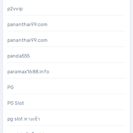
p2vvip
pananthai99.com
pananthai99.com
panda555
paramax1688.info
PG
PG Slot
pg slot ทางเข้า