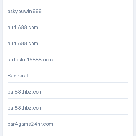
askyouwin888
audi688.com
audi688.com
autoslot16888.com
Baccarat
baj88thbz.com
baj88thbz.com
bar4game24hr.com