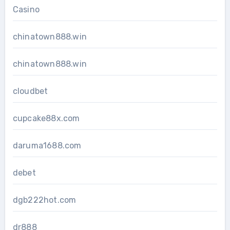
Casino
chinatown888.win
chinatown888.win
cloudbet
cupcake88x.com
daruma1688.com
debet
dgb222hot.com
dr888