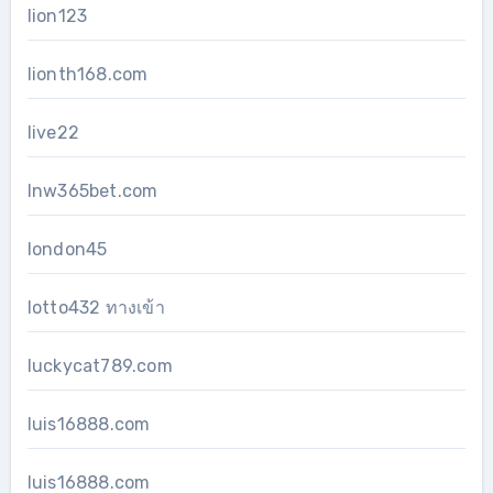
lion123
lionth168.com
live22
lnw365bet.com
london45
lotto432 ทางเข้า
luckycat789.com
luis16888.com
luis16888.com