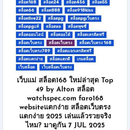
สล็อต168
สล็อต24
สล็อต456
สล็อต55
สล็อต66
สล็อต888
สล็อต918kiss
สล็อตlive22
สล็อตpg
สล็อตpgเว็บตรง
สล็อตpgแท้
สล็อตxo
สล็อตพุซซี่
สล็อตออนไลน์
สล็อตออโต้
สล็อตเครดิตฟรี
สล็อตเว็บตรง
สล็อตเว็บตรง
สล็อตเว็บตรง 168
สล็อตเว็บตรง789
สล็อตแจกเครดิตฟรี
สล็อตแตกง่าย
สล็อตแตกดี
เกมสล็อต
เว็บสล็อต
เว็บสล็อตเว็บตรง
เว็บแม่ สล็อต168 ใหม่ล่าสุด Top
49 by Alton สล็อต
watchspec.com faro168
websiteแตกง่าย สล็อตเว็บตรง
แตกง่าย 2025 เล่นแล้วรวยจริง
ไหม? มาดูกัน 7 JUL 2025