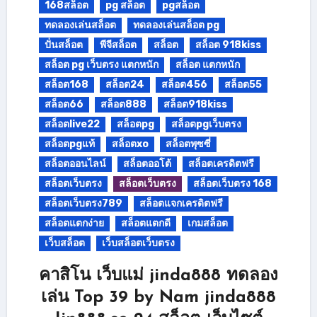
168สล็อต
pg สล็อต
pgสล็อต
ทดลองเล่นสล็อต
ทดลองเล่นสล็อต pg
ปั่นสล็อต
พีจีสล็อต
สล็อต
สล็อต 918kiss
สล็อต pg เว็บตรง แตกหนัก
สล็อต แตกหนัก
สล็อต168
สล็อต24
สล็อต456
สล็อต55
สล็อต66
สล็อต888
สล็อต918kiss
สล็อตlive22
สล็อตpg
สล็อตpgเว็บตรง
สล็อตpgแท้
สล็อตxo
สล็อตพุซซี่
สล็อตออนไลน์
สล็อตออโต้
สล็อตเครดิตฟรี
สล็อตเว็บตรง
สล็อตเว็บตรง
สล็อตเว็บตรง 168
สล็อตเว็บตรง789
สล็อตแจกเครดิตฟรี
สล็อตแตกง่าย
สล็อตแตกดี
เกมสล็อต
เว็บสล็อต
เว็บสล็อตเว็บตรง
คาสิโน เว็บแม่ jinda888 ทดลอง
เล่น Top 39 by Nam jinda888