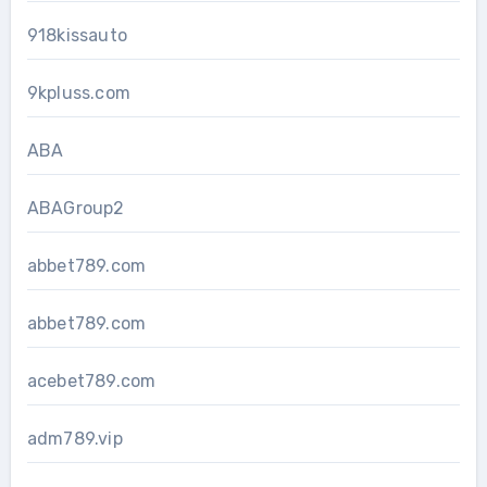
918kissauto
9kpluss.com
ABA
ABAGroup2
abbet789.com
abbet789.com
acebet789.com
adm789.vip