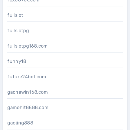
fullslot
fullslotpg
fullslotpg168.com
funny18
future24bet.com
gachawin168.com
gamehit8888.com
gaojing888