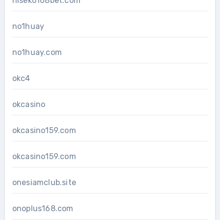
niseko168bet.com
no1huay
no1huay.com
okc4
okcasino
okcasino159.com
okcasino159.com
onesiamclub.site
onoplus168.com