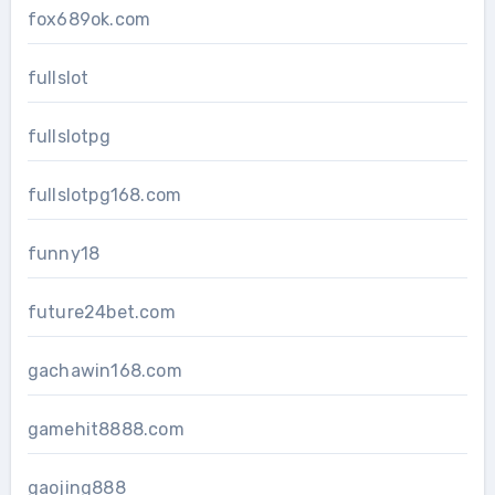
fox689ok.com
fullslot
fullslotpg
fullslotpg168.com
funny18
future24bet.com
gachawin168.com
gamehit8888.com
gaojing888