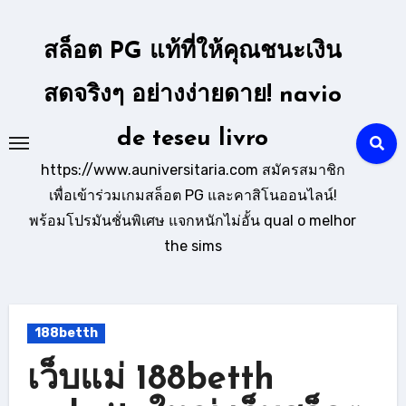
Skip
to
สล็อต PG แท้ที่ให้คุณชนะเงิน
content
สดจริงๆ อย่างง่ายดาย! navio
de teseu livro
https://www.auniversitaria.com สมัครสมาชิก
เพื่อเข้าร่วมเกมสล็อต PG และคาสิโนออนไลน์!
พร้อมโปรมันชั่นพิเศษ แจกหนักไม่อั้น qual o melhor
the sims
188betth
เว็บแม่ 188betth