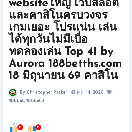
websiteใหญ่ เว็บสล็อต
และคาสิโนครบวงจร
เกมเยอะ โปรแน่น เล่น
ได้ทุกวันไม่มีเบื่อ
ทดลองเล่น Top 41 by
Aurora 188betths.com
18 มิถุนายน 69 คาสิโน
By
Christopher Parker
พ.ค. 14, 2026
188bet
,
188betth
0
0