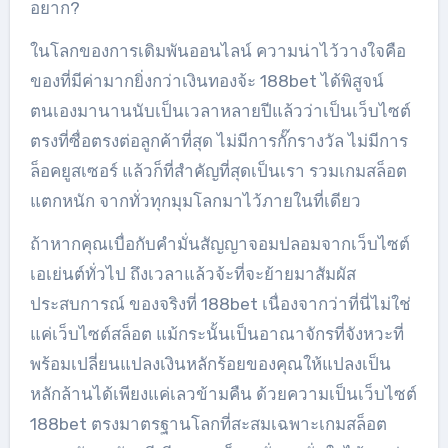
อยาก?
ในโลกของการเดิมพันออนไลน์ ความน่าไว้วางใจคือ
ของที่มีค่ามากยิ่งกว่าเงินทองจ้ะ 188bet ได้พิสูจน์
ตนเองมานานนับเป็นเวลาหลายปีแล้วว่าเป็นเว็บไซต์
ตรงที่ซื่อตรงต่อลูกค้าที่สุด ไม่มีการกั๊กรางวัล ไม่มีการ
ล็อคยูสเซอร์ แล้วก็ที่สำคัญที่สุดเป็นเรา รวมเกมสล็อต
แตกหนัก จากทั่วทุกมุมโลกมาไว้ภายในที่เดียว
ถ้าหากคุณเบื่อกับคำมั่นสัญญาจอมปลอมจากเว็บไซต์
เอเย่นต์ทั่วไป ถึงเวลาแล้วจ้ะที่จะย้ายมาสัมผัส
ประสบการณ์ ของจริงที่ 188bet เนื่องจากว่าที่นี่ไม่ใช่
แค่เว็บไซต์สล็อต แม้กระนั้นเป็นอาณาจักรที่จังหวะที่
พร้อมเปลี่ยนแปลงเงินหลักร้อยของคุณให้แปลงเป็น
หลักล้านได้เพียงแค่เลวข้ามคืน ด้วยความเป็นเว็บไซต์
188bet ตรงมาตรฐานโลกที่สะสมเฉพาะเกมสล็อต