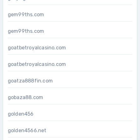
gem99ths.com
gem99ths.com
goatbetroyalcasino.com
goatbetroyalcasino.com
goatza888fin.com
gobaza88.com
golden456
golden4566.net