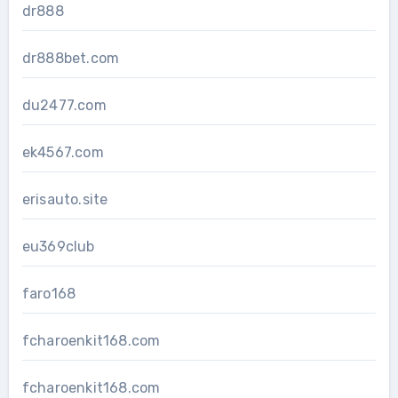
dr888
dr888bet.com
du2477.com
ek4567.com
erisauto.site
eu369club
faro168
fcharoenkit168.com
fcharoenkit168.com