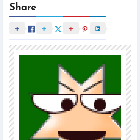
Share