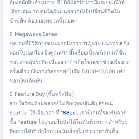
ต้องหลักสิบล้านบาท! ที่ 188betth เรามีเกมกลุ่มนี้ให้
เลือกเล่นมาก คนใดกันแน่อยากมั่งมีเปลี่ยนชีวิตใน
ข้ามคืน ต้องลองหมวดนี้เลยคะ
2. Megaways Series
ชุดเกมที่มีวิธีการชนะมากยิ่งกว่า 117,649 แนวทาง! ยิ่ง
คอมโบต่อเนื่อง ยิ่งคูณหนักขึ้นเรื่อยเป็นชนิดเกมที่ชื่น
ชอบสายลุ้นระทึก เนื่องจากถ้าเกิดโชคเข้าข้างเพียงแต่
ครั้งเดียว เงินรางวัลอาจพุ่งไปถึง 5,000-10,000 เท่า
ของเงินเดิมพัน
3. Feature Buy (ซื้อฟรีสปิน)
สายใจร้อนห้ามพลาด! ไม่ต้องคอยลุ้นสัญลักษณ์
Scatter ให้เสียเวลา ที่
188bet
เรามีเกมที่รองรับการ
ซื้อ Feature ไปสู่รอบโบนัสได้ในทันที เหมาะสำหรับผู้
ที่อยากได้ทำกำไรแบบเน้นย้ำๆในช่วงเวลาอันสั้น