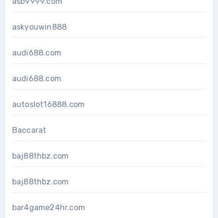
asb9999.com
askyouwin888
audi688.com
audi688.com
autoslot16888.com
Baccarat
baj88thbz.com
baj88thbz.com
bar4game24hr.com