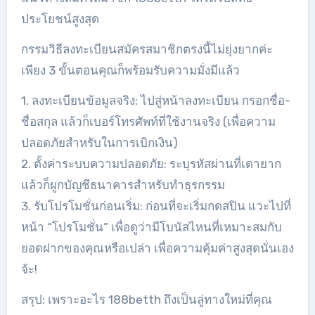
ประโยชน์สูงสุด
กรรมวิธีลงทะเบียนสมัครสมาชิกตรงนี้ไม่ยุ่งยากค่ะ
เพียง 3 ขั้นตอนคุณก็พร้อมรับความมั่งมีแล้ว
1. ลงทะเบียนข้อมูลจริง: ไปสู่หน้าลงทะเบียน กรอกชื่อ-
ชื่อสกุล แล้วก็เบอร์โทรศัพท์ที่ใช้งานจริง (เพื่อความ
ปลอดภัยสำหรับในการเบิกเงิน)
2. ตั้งค่าระบบความปลอดภัย: ระบุรหัสผ่านที่เดายาก
แล้วก็ผูกบัญชีธนาคารสำหรับทำธุรกรรม
3. รับโปรโมชั่นก่อนเริ่ม: ก่อนที่จะเริ่มกดสปิน แวะไปที่
หน้า “โปรโมชั่น” เพื่อดูว่ามีโบนัสไหนที่เหมาะสมกับ
ยอดฝากของคุณหรือเปล่า เพื่อความคุ้มค่าสูงสุดนั่นเอง
จ้ะ!
สรุป: เพราะอะไร 188betth ถึงเป็นลู่ทางใหม่ที่คุณ