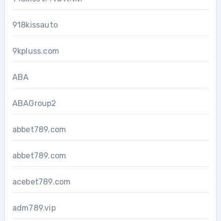
918kissauto
9kpluss.com
ABA
ABAGroup2
abbet789.com
abbet789.com
acebet789.com
adm789.vip