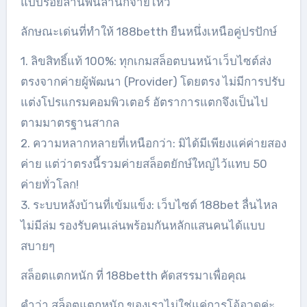
แบบร้อยล้านพันล้านก็จ่ายไหว
ลักษณะเด่นที่ทำให้ 188betth ยืนหนึ่งเหนือคู่ปรปักษ์
1. ลิขสิทธิ์แท้ 100%: ทุกเกมสล็อตบนหน้าเว็บไซต์ส่ง
ตรงจากค่ายผู้พัฒนา (Provider) โดยตรง ไม่มีการปรับ
แต่งโปรแกรมคอมพิวเตอร์ อัตราการแตกจึงเป็นไป
ตามมาตรฐานสากล
2. ความหลากหลายที่เหนือกว่า: มิได้มีเพียงแค่ค่ายสอง
ค่าย แต่ว่าตรงนี้รวมค่ายสล็อตยักษ์ใหญ่ไว้แทบ 50
ค่ายทั่วโลก!
3. ระบบหลังบ้านที่เข้มแข็ง: เว็บไซต์ 188bet ลื่นไหล
ไม่มีล่ม รองรับคนเล่นพร้อมกันหลักแสนคนได้แบบ
สบายๆ
สล็อตแตกหนัก ที่ 188betth คัดสรรมาเพื่อคุณ
คำว่า สล็อตแตกหนัก ของเราไม่ใช่แค่การโอ้อวดค่ะ