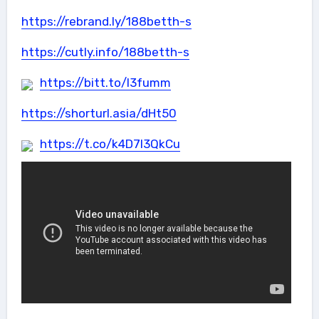
https://rebrand.ly/188betth-s
https://cutly.info/188betth-s
https://bitt.to/l3fumm
https://shorturl.asia/dHt50
https://t.co/k4D7l3QkCu