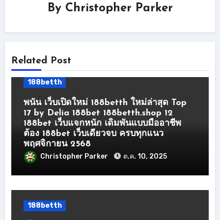
By
Christopher Parker
Related Post
188betth
พนัน เว็บเปิดใหม่ 188betth ใหม่ล่าสุด Top
17 by Delia 188bet 188betth.shop 12
188bet เว็บแจกหนัก เดิมพันแบบมืออาชีพ
ต้อง 188bet เว็บเดียวจบ ครบทุกแนว
พฤศจิกายน 2568
Christopher Parker
ต.ค. 10, 2025
188betth