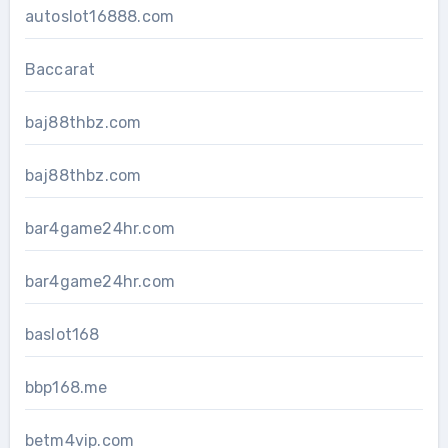
autoslot16888.com
Baccarat
baj88thbz.com
baj88thbz.com
bar4game24hr.com
bar4game24hr.com
baslot168
bbp168.me
betm4vip.com