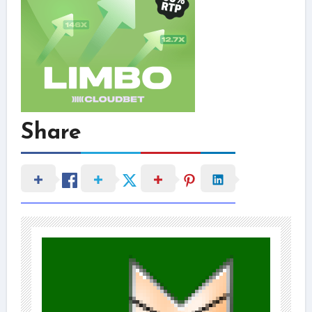
Share