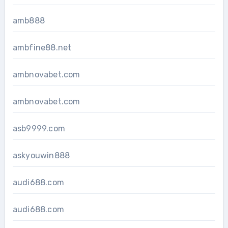
amb888
ambfine88.net
ambnovabet.com
ambnovabet.com
asb9999.com
askyouwin888
audi688.com
audi688.com