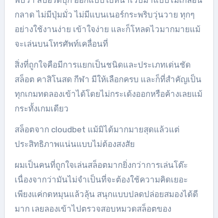
กลาด ไม่มีปุ่มมั่ว ไม่มีแบนเนอร์กระพริบวุ่นวาย ทุกๆ
อย่างใช้งานง่าย เข้าใจง่าย และก็โหลดไวมากมายแม้
จะเล่นบนโทรศัพท์เคลื่อนที่
สิ่งที่ถูกใจคือมีการแยกเป็นชนิดและประเภทเด่นชัด
สล็อต คาสิโนสด กีฬา มีให้เลือกครบ และก็ที่สำคัญเป็น
ทุกเกมทดลองเข้าได้โดยไม่กระเด้งออกหรือค้างเลยแม้
กระทั้งเกมเดียว
สล็อตจาก cloudbet แม้มิได้มากมายสุดแล้วแต่
ประสิทธิภาพแน่นแบบไม่ต้องสงสัย
ผมเป็นคนที่ถูกใจเล่นสล็อตมากยิ่งกว่าการเล่นโต๊ะ
เนื่องจากว่ามันไม่จำเป็นที่จะต้องใช้ความคิดเยอะ
เพียงแค่กดหมุนแล้วลุ้น สนุกแบบปลดปล่อยสมองได้ดี
มาก เลยลองเข้าไปตรวจสอบหมวดสล็อตของ