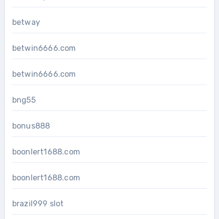
betway
betwin6666.com
betwin6666.com
bng55
bonus888
boonlert1688.com
boonlert1688.com
brazil999 slot