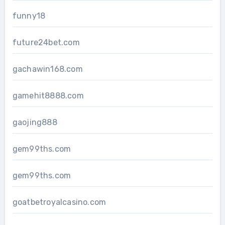
funny18
future24bet.com
gachawin168.com
gamehit8888.com
gaojing888
gem99ths.com
gem99ths.com
goatbetroyalcasino.com