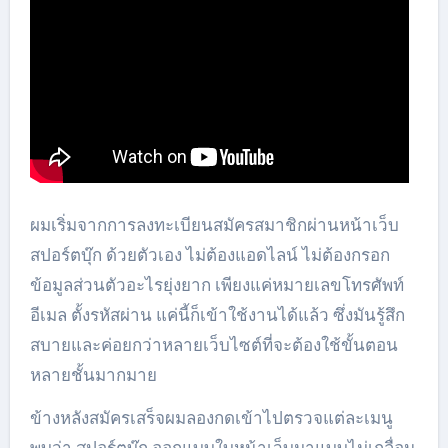
ผมเริ่มจากการลงทะเบียนสมัครสมาชิกผ่านหน้าเว็บ
สปอร์ตบุ๊ก ด้วยตัวเอง ไม่ต้องแอดไลน์ ไม่ต้องกรอก
ข้อมูลส่วนตัวอะไรยุ่งยาก เพียงแค่หมายเลขโทรศัพท์
อีเมล ตั้งรหัสผ่าน แค่นี้ก็เข้าใช้งานได้แล้ว ซึ่งมันรู้สึก
สบายและค่อยกว่าหลายเว็บไซต์ที่จะต้องใช้ขั้นตอน
หลายชั้นมากมาย
ข้างหลังสมัครเสร็จผมลองกดเข้าไปตรวจแต่ละเมนู
พบว่า สปอร์ตบุ๊ก ออกแบบใบหน้าเว็บมาแบบไม่เกลื่อน