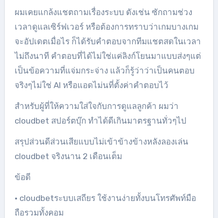
ผมเคยแกล้งแชตถามเรื่องระบบ ดังเช่น ซักถามช่วง
เวลาดูแลเซิร์ฟเวอร์ หรือต้องการทราบว่าเกมบางเกม
จะอัปเดตเมื่อไร ก็ได้รับคำตอบจากทีมแชตสดในเวลา
ไม่ถึงนาที คำตอบที่ได้ไม่ใช่แค่ลิงก์โยนมาแบบส่งๆแต่
เป็นข้อความที่แจ่มกระจ่าง แล้วก็รู้ว่าว่าเป็นคนตอบ
จริงๆไม่ใช่ AI หรือแอดไม่นที่ตั้งค่าคำตอบไว้
สำหรับผู้ที่ให้ความใส่ใจกับการดูแลลูกค้า ผมว่า
cloudbet สปอร์ตบุ๊ก ทำได้ดีเกินมาตรฐานทั่วๆไป
สรุปส่วนดีส่วนเสียแบบไม่เข้าข้างข้างหลังลองเล่น
cloudbet จริงนาน 2 เดือนเต็ม
ข้อดี
• cloudbetระบบเสถียร ใช้งานง่ายทั้งบนโทรศัพท์มือ
ถือรวมทั้งคอม