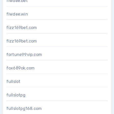
fiwdee.bet
fiwdee.win
fizz169bet.com
fizz169bet.com
fortune99vip.com
fox689ok.com
fullslot
fullslotpg
fullslotpg168.com