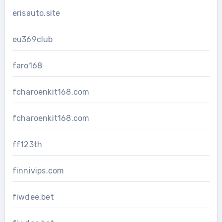
erisauto.site
eu369club
faro168
fcharoenkit168.com
fcharoenkit168.com
ff123th
finnivips.com
fiwdee.bet