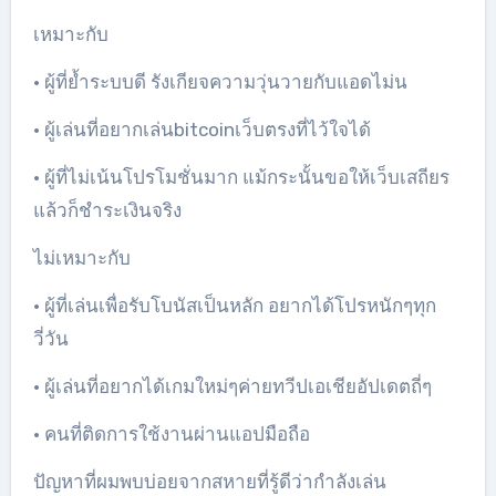
เหมาะกับ
• ผู้ที่ย้ำระบบดี รังเกียจความวุ่นวายกับแอดไม่น
• ผู้เล่นที่อยากเล่นbitcoinเว็บตรงที่ไว้ใจได้
• ผู้ที่ไม่เน้นโปรโมชั่นมาก แม้กระนั้นขอให้เว็บเสถียร
แล้วก็ชำระเงินจริง
ไม่เหมาะกับ
• ผู้ที่เล่นเพื่อรับโบนัสเป็นหลัก อยากได้โปรหนักๆทุก
วี่วัน
• ผู้เล่นที่อยากได้เกมใหม่ๆค่ายทวีปเอเชียอัปเดตถี่ๆ
• คนที่ติดการใช้งานผ่านแอปมือถือ
ปัญหาที่ผมพบบ่อยจากสหายที่รู้ดีว่ากำลังเล่น