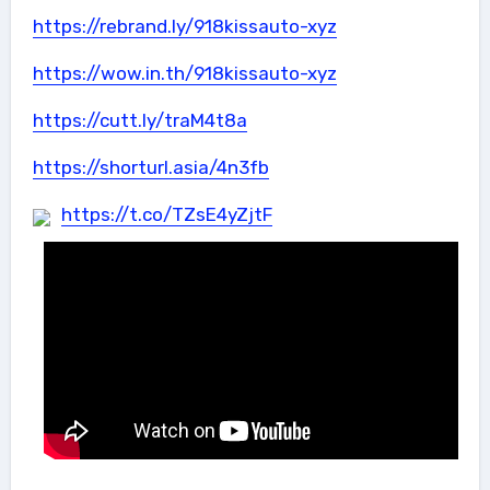
https://rebrand.ly/918kissauto-xyz
https://wow.in.th/918kissauto-xyz
https://cutt.ly/traM4t8a
https://shorturl.asia/4n3fb
https://t.co/TZsE4yZjtF