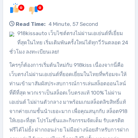
0
0
Read Time:
4 Minute, 57 Second
918kissauto เว็บไซต์ตรงไม่ผ่านเอเย่นต์ที่เยี่ยม
ที่สุดในไทย เริ่มเดิมพันครั้งใหม่ได้ทุกวี่วันตลอด 24
ชั่วโมง ลงทะเบียนเลย!
ใครๆก็ต้องการเริ่มต้นใหม่กับ 918kiss เนื่องจากนี่คือ
เว็บตรงไม่ผ่านเอเย่นต์ที่ยอดเยี่ยมในไทยที่พร้อมจะให้
ท่านเข้ามาสัมผัสประสบการณ์การเล่นสล็อตออนไลน์
ที่ดีที่สุด พวกเราเป็นสล็อตเว็บตรงแท้ 100% ไม่ผ่าน
เอเย่นต์ ไม่ผ่านตัวกลาง มาพร้อมเกมสล็อตลิขสิทธิ์แท้
จากค่ายเกมชั้นนำเยอะมาก เพื่อคุณสนุกกับ สล็อต918
ให้เยอะที่สุด โปรโมชั่นและกิจกรรมจัดเต็ม รับเครดิต
ฟรีได้ไม่ยั้ง ฝากถอนง่าย ไม่มีอย่างน้อยสำหรับการฝาก