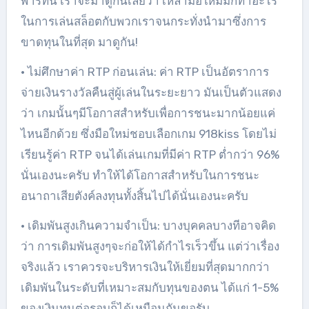
พาร์ทนี้ เราจะมาดูกันเลยว่า เหล่ามือใหม่มักทำอะไร
ในการเล่นสล็อตกับพวกเราจนกระทั่งนำมาซึ่งการ
ขาดทุนในที่สุด มาดูกัน!
• ไม่ศึกษาค่า RTP ก่อนเล่น: ค่า RTP เป็นอัตราการ
จ่ายเงินรางวัลคืนสู่ผู้เล่นในระยะยาว มันเป็นตัวแสดง
ว่า เกมนั้นๆมีโอกาสสำหรับเพื่อการชนะมากน้อยแค่
ไหนอีกด้วย ซึ่งมือใหม่ชอบเลือกเกม 918kiss โดยไม่
เรียนรู้ค่า RTP จนได้เล่นเกมที่มีค่า RTP ต่ำกว่า 96%
นั่นเองนะครับ ทำให้ได้โอกาสสำหรับในการชนะ
อนาถาเสียตังค์ลงทุนทั้งสิ้นไปได้นั่นเองนะครับ
• เดิมพันสูงเกินความจำเป็น: บางบุคคลบางทีอาจคิด
ว่า การเดิมพันสูงๆจะก่อให้ได้กำไรเร็วขึ้น แต่ว่าเรื่อง
จริงแล้ว เราควรจะบริหารเงินให้เยี่ยมที่สุดมากกว่า
เดิมพันในระดับที่เหมาะสมกับทุนของตน ได้แก่ 1-5%
ของเงินทุนต่อรอบก็ได้เหมือนกันขอรับ