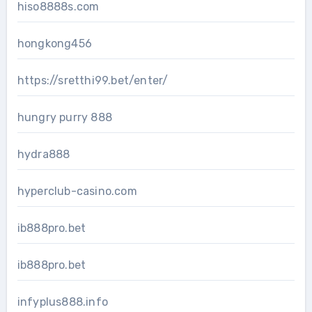
hiso8888s.com
hongkong456
https://sretthi99.bet/enter/
hungry purry 888
hydra888
hyperclub-casino.com
ib888pro.bet
ib888pro.bet
infyplus888.info