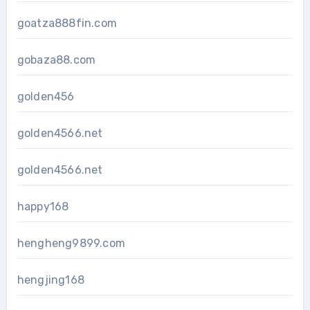
goatza888fin.com
gobaza88.com
golden456
golden4566.net
golden4566.net
happy168
hengheng9899.com
hengjing168