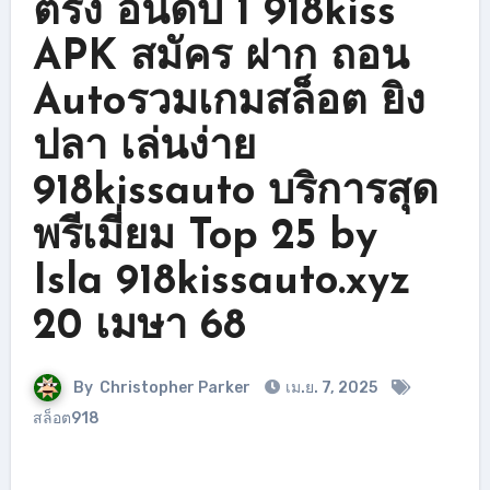
ตรง อันดับ 1 918kiss
APK สมัคร ฝาก ถอน
Autoรวมเกมสล็อต ยิง
ปลา เล่นง่าย
918kissauto บริการสุด
พรีเมี่ยม Top 25 by
Isla 918kissauto.xyz
20 เมษา 68
By
Christopher Parker
เม.ย. 7, 2025
สล็อต918