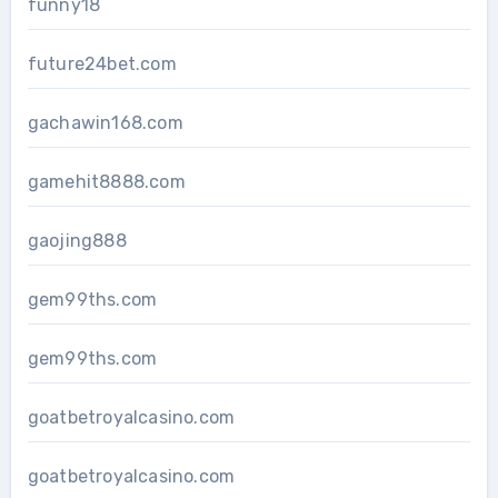
funny18
future24bet.com
gachawin168.com
gamehit8888.com
gaojing888
gem99ths.com
gem99ths.com
goatbetroyalcasino.com
goatbetroyalcasino.com