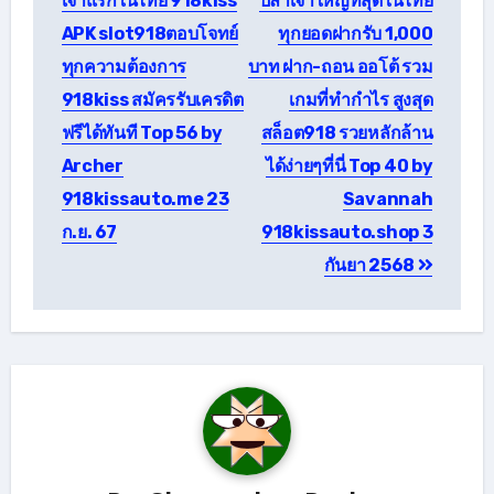
เจ้าแรกในไทย 918kiss
ปลาเจ้าใหญ่ที่สุดในไทย
APK slot918ตอบโจทย์
ทุกยอดฝากรับ 1,000
ทุกความต้องการ
บาท ฝาก-ถอน ออโต้ รวม
918kiss สมัครรับเครดิต
เกมที่ทำกำไร สูงสุด
ฟรีได้ทันที Top 56 by
สล็อต918 รวยหลักล้าน
Archer
ได้ง่ายๆที่นี่ Top 40 by
918kissauto.me 23
Savannah
ก.ย. 67
918kissauto.shop 3
กันยา 2568