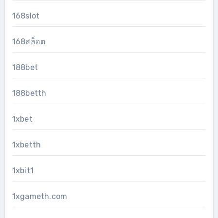
168slot
168สล็อต
188bet
188betth
1xbet
1xbetth
1xbit1
1xgameth.com