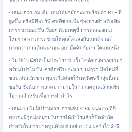
• เล่นแต่ว่าเกมเดิม: เกมใหม่ๆมักจะมาพร้อมค่า RTP ที่
สูงขึ้น หรือมีฟีพบร์พิเศษที่ช่วยเพิ่มช่องทางสำหรับเพื่อ
การชนะเยอะขึ้นเรื่อยๆ ด้วยเหตุนี้ การทดลองเกม
ใหม่ๆก็จะสามารถช่วยให้คุณได้เจอกับเกมที่จ่ายดี
มากกว่าเกมเดิมแน่นอน อย่ายึดติดกับเกมใดเกมหนึ่ง
• ไม่ใช้โบนัสให้เป็นประโยชน์: เว็บไซต์ของพวกเรามา
พร้อมโปรโมชั่นเครดิตฟรีเยอะมาก แน่ๆว่า มือใหม่ที่
ชอบเล่นแล้วขาดทุนจะไม่ค่อยใช้เครดิตฟรีกลุ่มนี้เลย
ขอรับ ซึ่งนับว่าพลาดมากมายในการลดทุนแล้วก็เพิ่ม
โอกาสสำหรับเพื่อการทำกำไร
• เล่นแบบไม่มีเป้าหมาย: การเล่น 918kissauto ที่ดี
ควรจะมีจุดมุ่งหมายในการได้กำไรแล้วก็ขีดจำกัด
สำหรับในการขาดทุนด้วย ตัวอย่างเช่น ผลกำไร 2-3