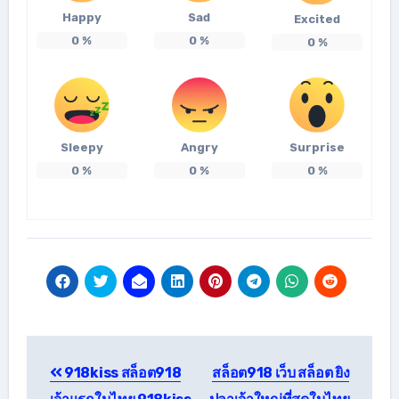
Happy
Sad
Excited
0
%
0
%
0
%
Sleepy
Angry
Surprise
0
%
0
%
0
%
แนะแนว
918kiss สล็อต918
สล็อต918 เว็บ สล็อต ยิง
เรื่อง