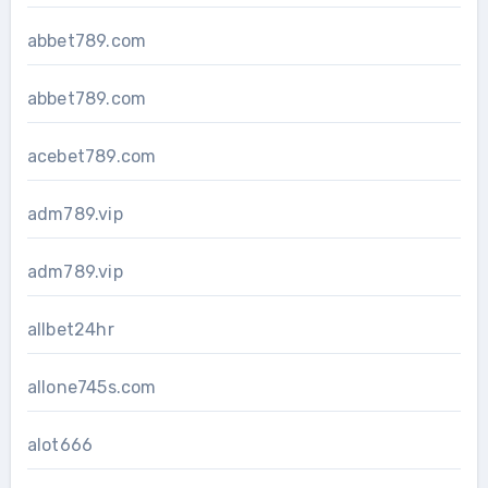
abbet789.com
abbet789.com
acebet789.com
adm789.vip
adm789.vip
allbet24hr
allone745s.com
alot666