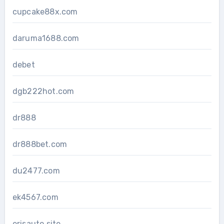
cupcake88x.com
daruma1688.com
debet
dgb222hot.com
dr888
dr888bet.com
du2477.com
ek4567.com
erisauto.site