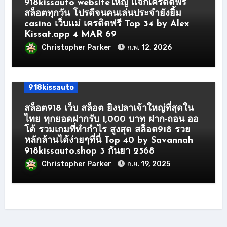
918kissauto websiteใหญ่ แจกเครดิตฟรี
สล็อตทุกวัน โปรดีจนคนเล่นประจำยังยิ้ม
casino เว็บแม่ เครดิตฟรี Top 34 by Alex
Kissat.app 4 MAR 69
Christopher Parker
ก.พ. 12, 2026
918kissauto
สล็อต918 เว็บ สล็อต ยิงปลาเจ้าใหญ่ที่สุดใน
ไทย ทุกยอดฝากรับ 1,000 บาท ฝาก-ถอน ออ
โต้ รวมเกมที่ทำกำไร สูงสุด สล็อต918 รวย
หลักล้านได้ง่ายๆที่นี่ Top 40 by Savannah
918kissauto.shop 3 กันยา 2568
Christopher Parker
ก.ย. 19, 2025