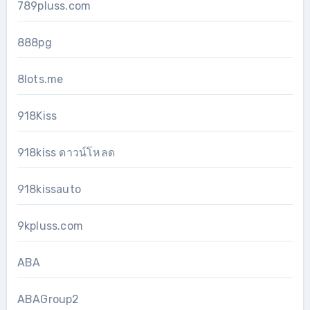
789pluss.com
888pg
8lots.me
918Kiss
918kiss ดาวน์โหลด
918kissauto
9kpluss.com
ABA
ABAGroup2