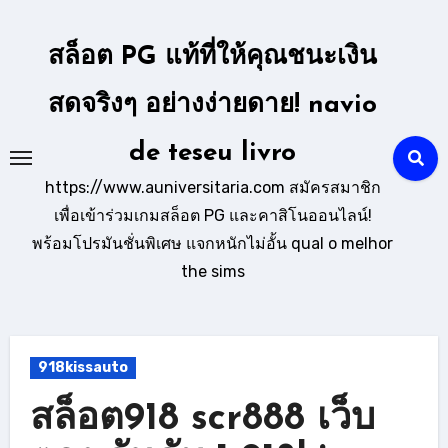
Skip
to
สล็อต PG แท้ที่ให้คุณชนะเงิน
content
สดจริงๆ อย่างง่ายดาย! navio
de teseu livro
https://www.auniversitaria.com สมัครสมาชิก
เพื่อเข้าร่วมเกมสล็อต PG และคาสิโนออนไลน์!
พร้อมโปรมันชั่นพิเศษ แจกหนักไม่อั้น qual o melhor
the sims
918kissauto
สล็อต918 scr888 เว็บ