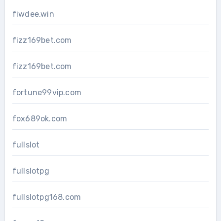
fiwdee.win
fizz169bet.com
fizz169bet.com
fortune99vip.com
fox689ok.com
fullslot
fullslotpg
fullslotpg168.com