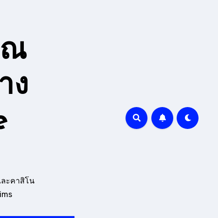
คุณ
่าง
e
 และคาสิโน
sims