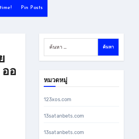
time!
Pin Posts
ค้นหา
สำหรับ:
ย
น ออ
หมวดหมู่
123xos.com
13satanbets.com
13satanbets.com