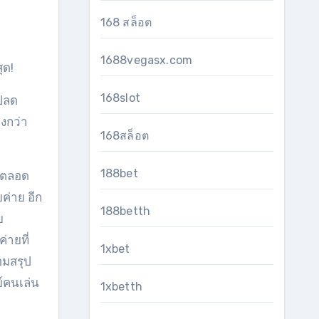
168 สล็อต
1688vegasx.com
ุด!
168slot
ๆปลด
่งกว่า
168สล็อต
188bet
่งตลอด
ค่าย อีก
188betth
ย
ายที่
1xbet
อมสรุป
์คนเล่น
1xbetth