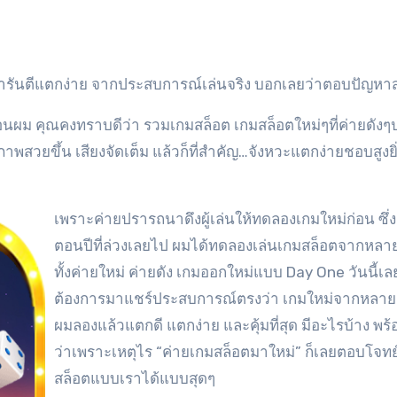
ารันตีแตกง่าย จากประสบการณ์เล่นจริง บอกเลยว่าตอบปัญหาส
ือนผม คุณคงทราบดีว่า รวมเกมสล็อต เกมสล็อตใหม่ๆที่ค่ายดัง
สวยขึ้น เสียงจัดเต็ม แล้วก็ที่สำคัญ…จังหวะแตกง่ายชอบสูงยิ
เพราะค่ายปรารถนาดึงผู้เล่นให้ทดลองเกมใหม่ก่อน ซึ
ตอนปีที่ล่วงเลยไป ผมได้ทดลองเล่นเกมสล็อตจากหลาย
ทั้งค่ายใหม่ ค่ายดัง เกมออกใหม่แบบ Day One วันนี้เล
ต้องการมาแชร์ประสบการณ์ตรงว่า เกมใหม่จากหลายค่
ผมลองแล้วแตกดี แตกง่าย และคุ้มที่สุด มีอะไรบ้าง พร้
ว่าเพราะเหตุไร “ค่ายเกมสล็อตมาใหม่” ก็เลยตอบโจทย
สล็อตแบบเราได้แบบสุดๆ