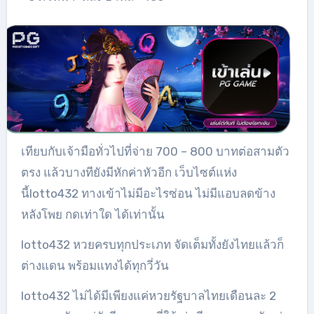
เทียบกับเจ้ามือทั่วไปที่จ่าย 700 – 800 บาทต่อสามตัว
ตรง แล้วบางทียังมีหักค่าหัวอีก เว็บไซต์แห่ง
นี้lotto432 ทางเข้าไม่มีอะไรซ่อน ไม่มีแอบลดข้าง
หลังโพย กดเท่าใด ได้เท่านั้น
lotto432 หวยครบทุกประเภท จัดเต็มทั้งยังไทยแล้วก็
ต่างแดน พร้อมแทงได้ทุกวี่วัน
lotto432 ไม่ได้มีเพียงแค่หวยรัฐบาลไทยเดือนละ 2