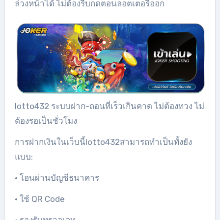
ล่วงหน้าได้ ไม่ต้องรีบกดตอนลอตเตอรี่ออก
lotto432 ระบบฝาก-ถอนที่เร็วเกินคาด ไม่ต้องทวง ไม่
ต้องรอเป็นชั่วโมง
การฝากเงินในเว็บนี้lotto432สามารถทำเป็นทั้งยัง
แบบ:
• โอนผ่านบัญชีธนาคาร
• ใช้ QR Code
• รองรับทรูวอเลท