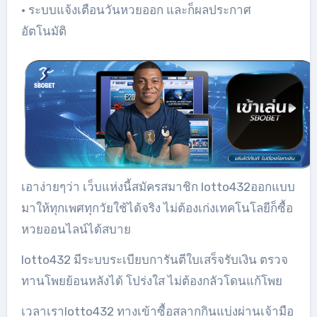
• ระบบแจ้งเตือนวันหวยออก และก็ผลประกาศ
อัตโนมัติ
เอาง่ายๆว่า เว็บแห่งนี้สมัครสมาชิก lotto432ออกแบบ
มาให้ทุกเพศทุกวัยใช้ได้จริง ไม่ต้องเก่งเทคโนโลยีก็ซื้อ
หวยออนไลน์ได้สบาย
lotto432 มีระบบระเบียบการันตีใบเสร็จรับเงิน ตรวจ
ทานโพยย้อนหลังได้ โปร่งใส ไม่ต้องกลัวโดนแก้โพย
เวลาเราlotto432 ทางเข้าซื้อสลากกินแบ่งผ่านเจ้ามือ