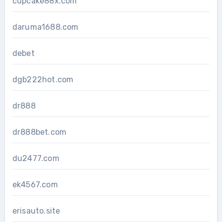
cupcake88x.com
daruma1688.com
debet
dgb222hot.com
dr888
dr888bet.com
du2477.com
ek4567.com
erisauto.site