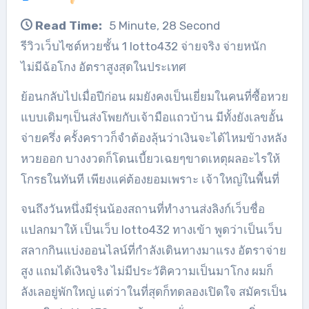
Read Time:
5 Minute, 28 Second
รีวิวเว็บไซต์หวยชั้น 1 lotto432 จ่ายจริง จ่ายหนัก
ไม่มีฉ้อโกง อัตราสูงสุดในประเทศ
ย้อนกลับไปเมื่อปีก่อน ผมยังคงเป็นเยี่ยมในคนที่ซื้อหวย
แบบเดิมๆเป็นส่งโพยกับเจ้ามือแถวบ้าน มีทั้งยังเลขอั้น
จ่ายครึ่ง ครั้งคราวก็จำต้องลุ้นว่าเงินจะได้ไหมข้างหลัง
หวยออก บางงวดก็โดนเบี้ยวเฉยๆขาดเหตุผลอะไรให้
โกรธในทันที เพียงแค่ต้องยอมเพราะ เจ้าใหญ่ในพื้นที่
จนถึงวันหนึ่งมีรุ่นน้องสถานที่ทำงานส่งลิงก์เว็บชื่อ
แปลกมาให้ เป็นเว็บ lotto432 ทางเข้า พูดว่าเป็นเว็บ
สลากกินแบ่งออนไลน์ที่กำลังเดินทางมาแรง อัตราจ่าย
สูง แถมได้เงินจริง ไม่มีประวัติความเป็นมาโกง ผมก็
ลังเลอยู่พักใหญ่ แต่ว่าในที่สุดก็ทดลองเปิดใจ สมัครเป็น