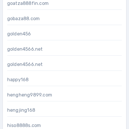
goatza888fin.com
gobaza88.com
golden456
golden4566.net
golden4566.net
happy168
hengheng9899.com
hengjing168
hiso8888s.com