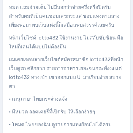
หมด แถมจ่ายเต็ม ไม่มีบอกว่าจ่ายครึ่งหรือปิดรับ
สำหรับผมที่เป็นคนชอบเลขกระแส ชอบแทงตามลาง
เพียงพอมาพบเว็บแห่งนี้ก็เสมือนพบสวรรค์เลยครับ
หน้าเว็บไซต์ lotto432 ใช้งานง่าย ไม่สลับซับซ้อน มือ
ใหม่ก็เล่นได้แบบไม่ต้องมึน
ผมเคยเจอหลายเว็บไซต์สมัครสมาชิก lotto432ที่หน้า
เว็บดูรก คลิกยาก รายการอาหารเยอะจนกระทั่งงง แต่
lotto432 ทางเข้า เขาออกแบบ UI มาเรียบง่าย สบาย
ตา
• เมนูภาษาไทยกระจ่างแจ้ง
• มีหมวด ลอตเตอรี่ที่เปิดรับ ให้เลือกง่ายๆ
• โหมด โพยของฉัน ดูรายการแทงย้อนไปได้ครบ