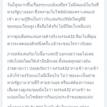
วันก็สูงมากขึ้นเรื่อยๆระบบยังเสถียร ไม่มีล่มแม้ในวันที่
หวยรัฐบาลออก ซึ่งหลายเว็บไซต์มักล่มเพราะคนแห่
เข้า ความรู้สึกเป็นราวกับเล่นกับบริษัทใหญ่ที่มี
ทุนหมุนเวียนสูง เชื่อถือได้จริง ไม่มีปิดเว็บหนีแน่ๆ
หากคุณคือคนเล่นหวยตัวจริง lotto432 คือเว็บที่คุณ
ควรจะทดลองสักหนึ่งครั้ง แล้วจะชอบใจราวกับผม
ภายหลังเล่นกับเว็บนี้มาแทบปี บอกเลยว่าผมไม่เคย
กลับไปส่งโพยให้เจ้ามืออีกเลย ทั้งหมดทุกอย่างมัน
ง่ายดายกว่า ปลอดภัยกว่า lotto432 ทางเข้า ทางเข้า
แล้วก็จ่ายจริงแบบไม่มีเงื่อนไข ไม่ว่าคุณจะเป็นสาย
หวยรัฐบาล สายยี่กี สายฮานอย หรือแค่ต้องการลอง
เสี่ยงดวงดูเล่นๆผมมั่นใจว่า lotto432 ทางเข้า จะ
แปลงเป็นเว็บไซต์สลากกินแบ่งประจำของคุณแน่ๆ