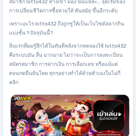
สมาชิก lotto432 ทางเข้า มอง นั่นแหละ… จุดเริ่มของ
การเปลี่ยนชีวิตการซื้อหวยให้ ทันสมัย ขึ้นอีกระดับ
เพราะอะไร lotto432 ถึงถูกชูให้เป็นเว็บไซต์สลากกิน
แบ่งชั้น 1 ปัจจุบันนี้?
สิ่งแรกที่ผมรู้สึกได้ในทันทีหลังจากทดลองใช้ lotto432
คือระบบมัน ลื่น มากมาย ไม่ว่าจะเป็นการลงทะเบียน
สมัครสมาชิก การฝากเงิน การเลือกเลข หรือแม้แต่
ตอนกดยืนยันโพย ทุกๆอย่างทำได้ด้วยตัวเองในไม่กี่
คลิก