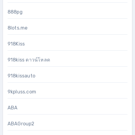
888pg
8lots.me
918Kiss
918kiss ดาวน์โหลด
918kissauto
9kpluss.com
ABA
ABAGroup2