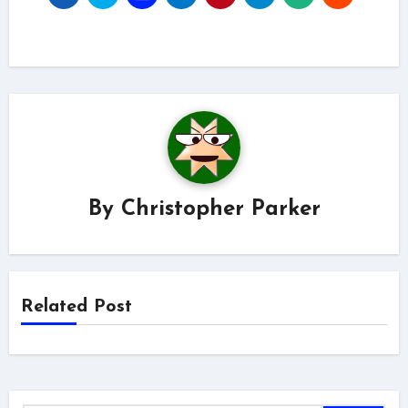
By
Christopher Parker
Related Post