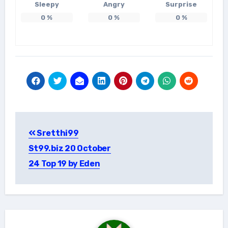
Sleepy
Angry
Surprise
0
%
0
%
0
%
แนะแนว
Sretthi99
เรื่อง
St99.biz 20 October
24 Top 19 by Eden