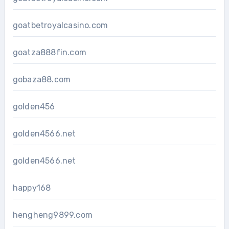
goatbetroyalcasino.com
goatza888fin.com
gobaza88.com
golden456
golden4566.net
golden4566.net
happy168
hengheng9899.com