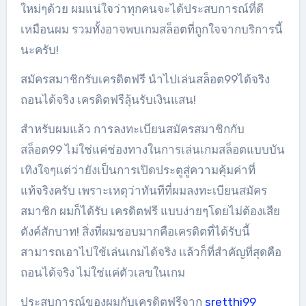
ใหม่ๆด้วย ผมแน่ใจว่าทุกคนจะได้ประสบการณ์ที่ดี
เหมือนผม รวมทั้งอาจพบเกมสล็อตที่ถูกใจจากบริการนี้
นะครับ!
สมัครสมาชิกรับเครดิตฟรี นำไปเล่นสล็อต99ได้จริง
ถอนได้จริง เครดิตฟรีลุ้นรับเงินแสน!
สำหรับผมแล้ว การลงทะเบียนสมัครสมาชิกกับ
สล็อต99 ไม่ใช่แค่ช่องทางในการเล่นเกมสล็อตแบบบัน
เทิงใจๆแต่ว่ายังเป็นการเปิดประตูสู่ความคุ้มค่าที่
แท้จริงครับ เพราะเหตุว่าทันทีที่ผมลงทะเบียนสมัคร
สมาชิก ผมก็ได้รับ เครดิตฟรี แบบง่ายๆโดยไม่ต้องเสีย
ตังค์สักบาท! สิ่งที่ผมชอบมากคือเครดิตที่ได้รับนี้
สามารถเอาไปใช้เล่นเกมได้จริง แล้วก็ที่สำคัญที่สุดคือ
ถอนได้จริง ไม่ใช่แค่ตัวเลขในเกม
ประสบการณ์ของผมกับเครดิตฟรีจาก
sretthi99