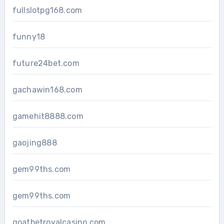
fullslotpg168.com
funny18
future24bet.com
gachawin168.com
gamehit8888.com
gaojing888
gem99ths.com
gem99ths.com
goatbetroyalcasino.com