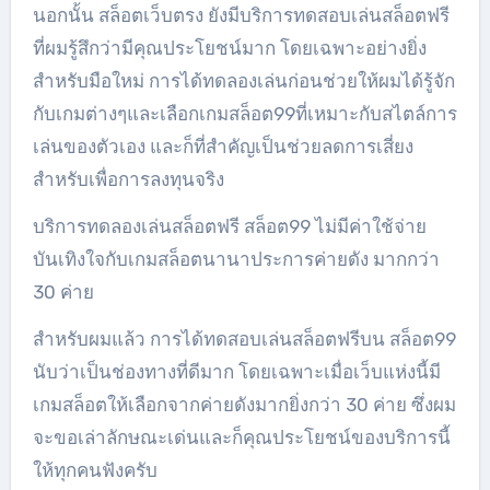
นอกนั้น สล็อตเว็บตรง ยังมีบริการทดสอบเล่นสล็อตฟรี
ที่ผมรู้สึกว่ามีคุณประโยชน์มาก โดยเฉพาะอย่างยิ่ง
สำหรับมือใหม่ การได้ทดลองเล่นก่อนช่วยให้ผมได้รู้จัก
กับเกมต่างๆและเลือกเกมสล็อต99ที่เหมาะกับสไตล์การ
เล่นของตัวเอง และก็ที่สำคัญเป็นช่วยลดการเสี่ยง
สำหรับเพื่อการลงทุนจริง
บริการทดลองเล่นสล็อตฟรี สล็อต99 ไม่มีค่าใช้จ่าย
บันเทิงใจกับเกมสล็อตนานาประการค่ายดัง มากกว่า
30 ค่าย
สำหรับผมแล้ว การได้ทดสอบเล่นสล็อตฟรีบน สล็อต99
นับว่าเป็นช่องทางที่ดีมาก โดยเฉพาะเมื่อเว็บแห่งนี้มี
เกมสล็อตให้เลือกจากค่ายดังมากยิ่งกว่า 30 ค่าย ซึ่งผม
จะขอเล่าลักษณะเด่นและก็คุณประโยชน์ของบริการนี้
ให้ทุกคนฟังครับ