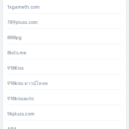
1xgameth.com
789pluss.com
888pg
8lots.me
918Kiss
918kiss ดาวน์โหลด
918kissauto
9kpluss.com