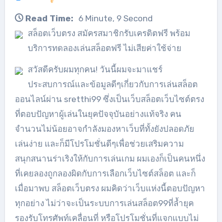
Read Time:
6 Minute, 9 Second
สล็อตเว็บตรง สมัครสมาชิกรับเครดิตฟรี พร้อม
บริการทดลองเล่นสล็อตฟรี ไม่เสียค่าใช้จ่าย
สวัสดีครับผมทุกคน! วันนี้ผมจะมาแชร์
ประสบการณ์และข้อมูลดีๆเกี่ยวกับการเล่นสล็อต
ออนไลน์ผ่าน sretthi99 ซึ่งเป็นเว็บสล็อตเว็บไซต์ตรง
ที่ตอบปัญหาผู้เล่นในยุคปัจจุบันอย่างแท้จริง คน
จำนวนไม่น้อยอาจกำลังมองหาเว็บที่ทั้งยังปลอดภัย
เล่นง่าย และก็มีโปรโมชั่นดีๆเพื่อช่วยเสริมความ
สนุกสนานร่าเริงให้กับการเล่นเกม ผมเองก็เป็นคนหนึ่ง
ที่เคยลองถูกลองผิดกับการเลือกเว็บไซต์สล็อต และก็
เมื่อมาพบ สล็อตเว็บตรง ผมคิดว่าเว็บแห่งนี้ตอบปัญหา
ทุกอย่าง ไม่ว่าจะเป็นระบบการเล่นสล็อต99ที่ล้ำยุค
รองรับโทรศัพท์เคลื่อนที่ หรือโปรโมชั่นที่แจกแบบไม่