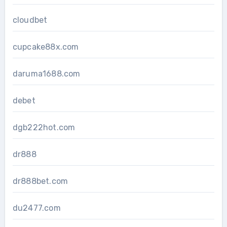
cloudbet
cupcake88x.com
daruma1688.com
debet
dgb222hot.com
dr888
dr888bet.com
du2477.com