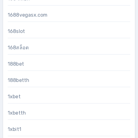
1688vegasx.com
168slot
168สล็อต
188bet
188betth
1xbet
1xbetth
1xbit1