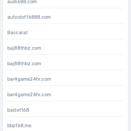
audi688.com
autoslot16888.com
Baccarat
baj88thbz.com
baj88thbz.com
bar4game24hr.com
bar4game24hr.com
baslot168
bbp168.me