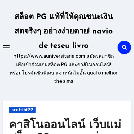
Skip
to
สล็อต PG แท้ที่ให้คุณชนะเงิน
content
สดจริงๆ อย่างง่ายดาย! navio
de teseu livro
https://www.auniversitaria.com สมัครสมาชิก
เพื่อเข้าร่วมเกมสล็อต PG และคาสิโนออนไลน์!
พร้อมโปรมันชั่นพิเศษ แจกหนักไม่อั้น qual o melhor
the sims
sretthi99
คาสิโนออนไลน์ เว็บแม่