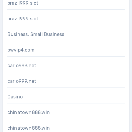
brazil999 slot
brazil999 slot
Business, Small Business
bwvip4.com
carlo999.net
carlo999.net
Casino
chinatown888.win
chinatown888.win