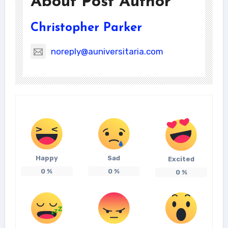
About Post Author
Christopher Parker
noreply@auniversitaria.com
Happy
Sad
Excited
0
%
0
%
0
%