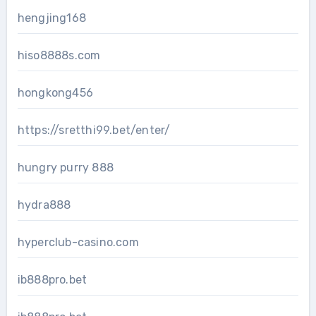
hengjing168
hiso8888s.com
hongkong456
https://sretthi99.bet/enter/
hungry purry 888
hydra888
hyperclub-casino.com
ib888pro.bet