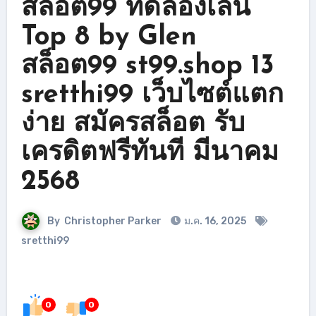
สล็อต99 ทดลองเล่น
Top 8 by Glen
สล็อต99 st99.shop 13
sretthi99 เว็บไซต์แตก
ง่าย สมัครสล็อต รับ
เครดิตฟรีทันที มีนาคม
2568
By
Christopher Parker
ม.ค. 16, 2025
sretthi99
0
0