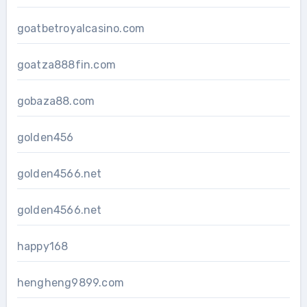
goatbetroyalcasino.com
goatza888fin.com
gobaza88.com
golden456
golden4566.net
golden4566.net
happy168
hengheng9899.com