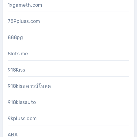
1xgameth.com
789pluss.com
888pg
8lots.me
918Kiss
918kiss ดาวน์โหลด
918kissauto
9kpluss.com
ABA