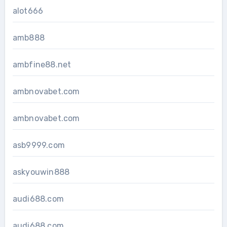
alot666
amb888
ambfine88.net
ambnovabet.com
ambnovabet.com
asb9999.com
askyouwin888
audi688.com
audi688.com