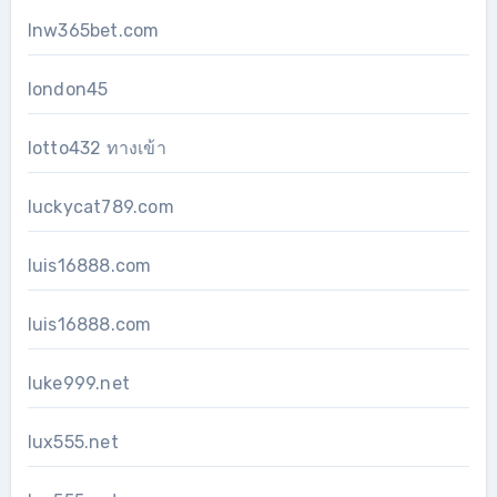
lnw365bet.com
london45
lotto432 ทางเข้า
luckycat789.com
luis16888.com
luis16888.com
luke999.net
lux555.net