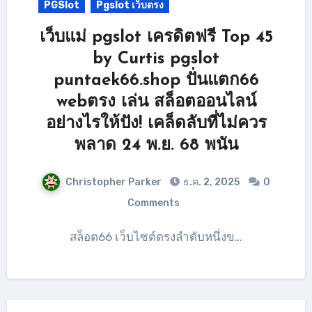
PGSlot
Pgslot เว็บตรง
เว็บแม่ pgslot เครดิตฟรี Top 45
by Curtis pgslot
puntaek66.shop ปั่นแตก66
webตรง เล่น สล็อตออนไลน์
อย่างไรให้ปัง! เคล็ดลับที่ไม่ควร
พลาด 24 พ.ย. 68 พนัน
Christopher Parker
ธ.ค. 2, 2025
0
Comments
สล็อต66 เว็บไซต์ตรงลำดับหนึ่งข…