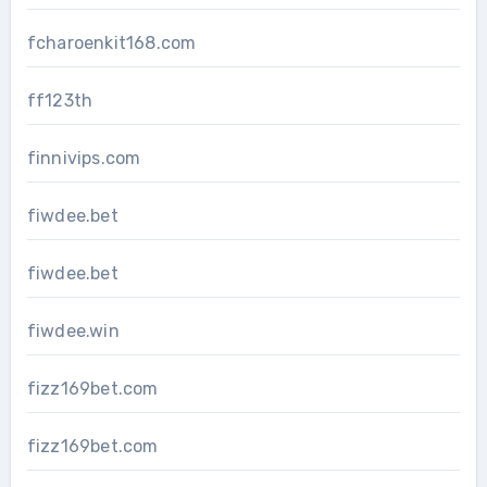
fcharoenkit168.com
ff123th
finnivips.com
fiwdee.bet
fiwdee.bet
fiwdee.win
fizz169bet.com
fizz169bet.com