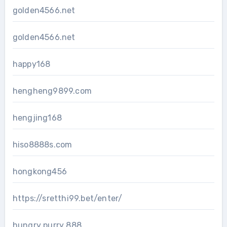
golden4566.net
golden4566.net
happy168
hengheng9899.com
hengjing168
hiso8888s.com
hongkong456
https://sretthi99.bet/enter/
hungry purry 888