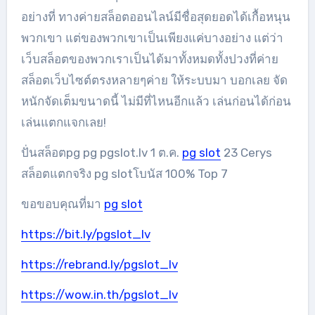
อย่างที่ ทางค่ายสล็อตออนไลน์มีชื่อสุดยอดได้เกื้อหนุน
พวกเขา แต่ของพวกเขาเป็นเพียงแค่บางอย่าง แต่ว่า
เว็บสล็อตของพวกเราเป็นได้มาทั้งหมดทั้งปวงที่ค่าย
สล็อตเว็บไซต์ตรงหลายๆค่าย ให้ระบบมา บอกเลย จัด
หนักจัดเต็มขนาดนี้ ไม่มีที่ไหนอีกแล้ว เล่นก่อนได้ก่อน
เล่นแตกแจกเลย!
ปั่นสล็อตpg pg pgslot.lv 1 ต.ค.
pg slot
23 Cerys
สล็อตแตกจริง pg slotโบนัส 100% Top 7
ขอขอบคุณที่มา
pg slot
https://bit.ly/pgslot_lv
https://rebrand.ly/pgslot_lv
https://wow.in.th/pgslot_lv