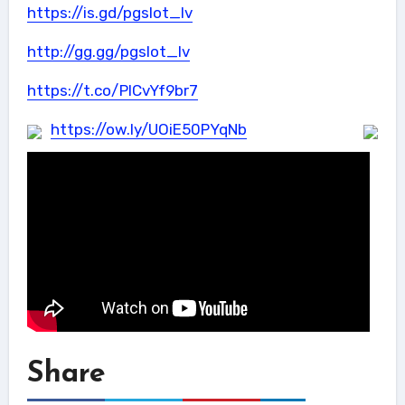
https://is.gd/pgslot_lv
http://gg.gg/pgslot_lv
https://t.co/PICvYf9br7
https://ow.ly/UOiE50PYqNb
Share