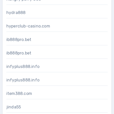
hydra888
hyperclub-casino.com
ib888pro.bet
ib888pro.bet
infyplus888.info
infyplus888.info
item388.com
jinda55