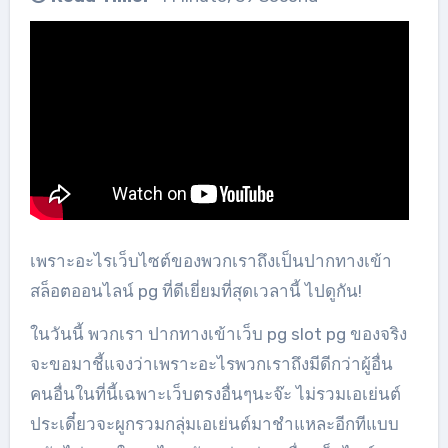
เพราะอะไรเว็บไซต์ของพวกเราถึงเป็นปากทางเข้า
สล็อตออนไลน์ pg ที่ดีเยี่ยมที่สุดเวลานี้ ไปดูกัน!
ในวันนี้ พวกเรา ปากทางเข้าเว็บ pg slot pg ของจริง
จะขอมาชี้แจงว่าเพราะอะไรพวกเราถึงมีดีกว่าผู้อื่น
คนอื่นในที่นี้เฉพาะเว็บตรงอื่นๆนะจ๊ะ ไม่รวมเอเย่นต์
ประเดี๋ยวจะผูกรวมกลุ่มเอเย่นต์มาชำแหละอีกทีแบบ