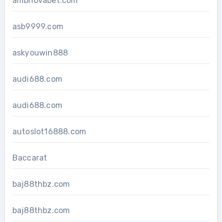
ambnovabet.com
asb9999.com
askyouwin888
audi688.com
audi688.com
autoslot16888.com
Baccarat
baj88thbz.com
baj88thbz.com