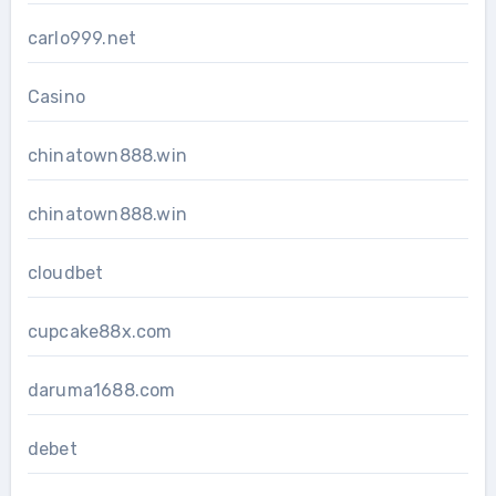
carlo999.net
Casino
chinatown888.win
chinatown888.win
cloudbet
cupcake88x.com
daruma1688.com
debet