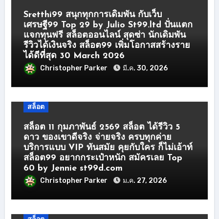
Sretthi99 สนุกทุกการเดิมพัน กับเว็บ
เศรษฐี99 Top 29 by Julio St99.ltd ปั่นแตก
แจกทุนฟรี สล็อตออนไลน์ สุดซ่า นักเดิมพัน
รีวิวได้เงินจริง สล็อต99 เพิ่มโอกาสสร้างราย
ได้ดีที่สุด 30 March 2026
Christopher Parker
มี.ค. 30, 2026
สล็อต
สล็อต 11 กุมภาพันธ์ 2569 สล็อต ได้รีวิว 5
ดาว ของเขาดีจริง จ่ายจริง ครบทุกค่าย
บริการแบบ VIP ทันสมัย คุยกับใคร ก็ไม่เอ้าท์
สล็อต99 อยากกระเป๋าหนัก สมัครเลย Top
60 by Jennie st99d.com
Christopher Parker
ม.ค. 27, 2026