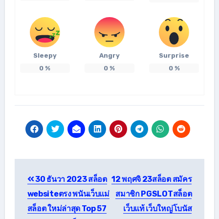
Sleepy
Angry
Surprise
0
%
0
%
0
%
แนะแนว
30 ธันวา 2023 สล็อต
12 พฤศจิ 23สล็อต สมัคร
เรื่อง
websiteตรง พนันเว็บแม่
สมาชิก PGSLOTสล็อต
สล็อต ใหม่ล่าสุด Top 57
เว็บแท้ เว็บใหญ่โบนัส