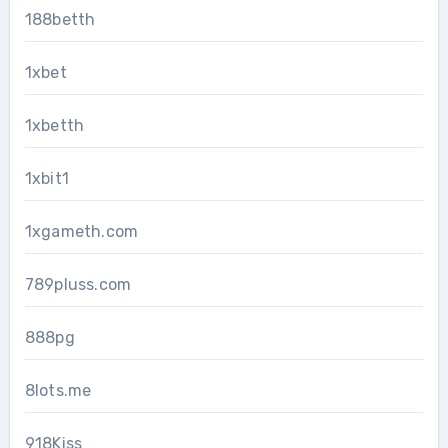
188betth
1xbet
1xbetth
1xbit1
1xgameth.com
789pluss.com
888pg
8lots.me
918Kiss