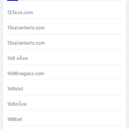
123xos.com
13satanbets.com
13satanbets.com
168 สล็อต
1688vegasx.com
168slot
168สล็อต
188bet