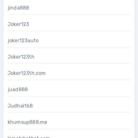
jinda888
Joker123
joker123auto
Joker123th
Joker123th.com
juad888
Judhai168
khumsup888.me