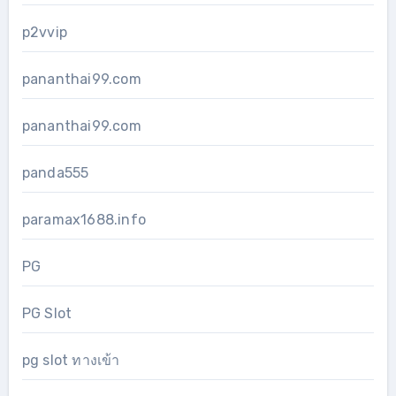
p2vvip
pananthai99.com
pananthai99.com
panda555
paramax1688.info
PG
PG Slot
pg slot ทางเข้า