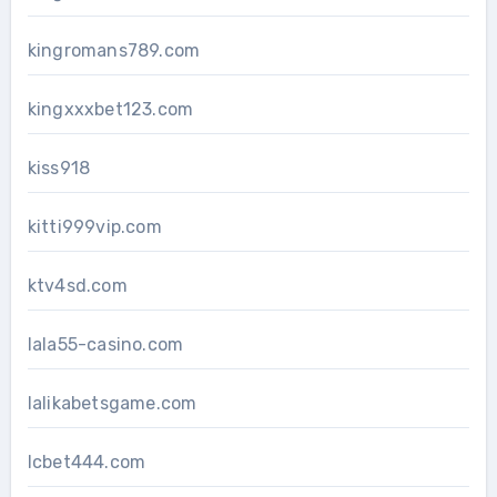
kingromans789.com
kingxxxbet123.com
kiss918
kitti999vip.com
ktv4sd.com
lala55-casino.com
lalikabetsgame.com
lcbet444.com