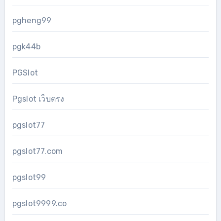
pgheng99
pgk44b
PGSlot
Pgslot เว็บตรง
pgslot77
pgslot77.com
pgslot99
pgslot9999.co