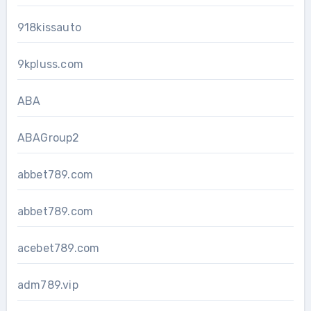
918kissauto
9kpluss.com
ABA
ABAGroup2
abbet789.com
abbet789.com
acebet789.com
adm789.vip