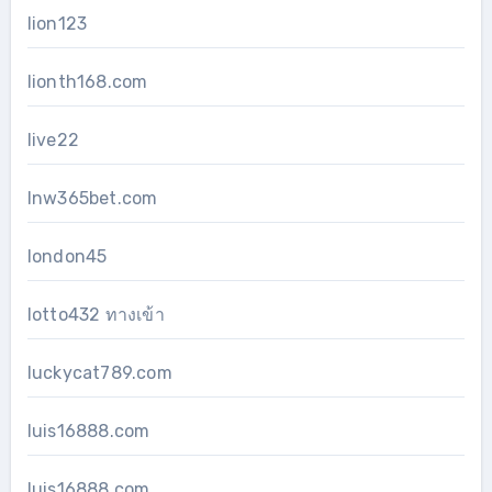
lion123
lionth168.com
live22
lnw365bet.com
london45
lotto432 ทางเข้า
luckycat789.com
luis16888.com
luis16888.com