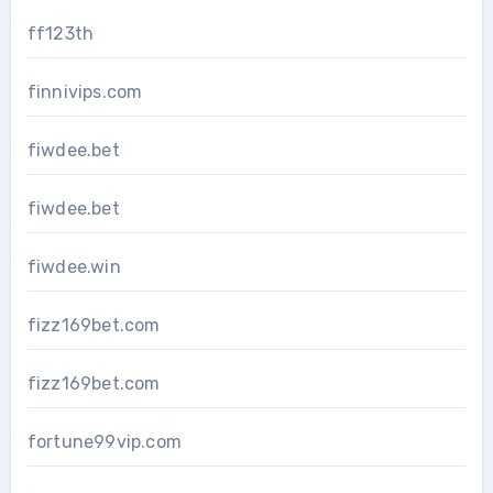
ff123th
finnivips.com
fiwdee.bet
fiwdee.bet
fiwdee.win
fizz169bet.com
fizz169bet.com
fortune99vip.com