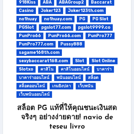
918Kiss
ABA
ABAGroup2
Baccarat
Casino
Joker123
Joker123th.com
no1huay
no1huay.com
PG
PG Slot
PGSlot
pgslot77.com
pgslot9999.co
PunPro66
PunPro66.com
PunPro777
PunPro777.com
Pussy888
sagame168th.com
sexybaccarat168.com
Slot
Slot Online
Slotxo
คาสิโน
คาสิโนออนไลน์
บาคาร่า
บาคาร่าออนไลน์
พนันออนไลน์
สล็อต
สล็อตออนไลน์
เกมยิงปลา
เว็บพนัน
เว็บพนันออนไลน์
สล็อต PG แท้ที่ให้คุณชนะเงินสด
จริงๆ อย่างง่ายดาย! navio de
teseu livro