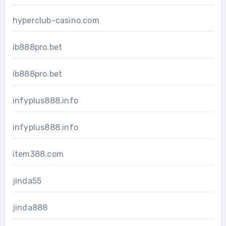
hyperclub-casino.com
ib888pro.bet
ib888pro.bet
infyplus888.info
infyplus888.info
item388.com
jinda55
jinda888