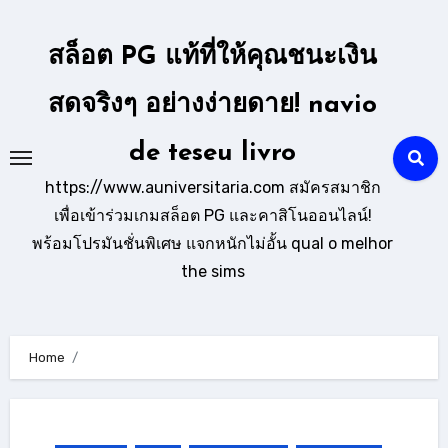
Skip
to
สล็อต PG แท้ที่ให้คุณชนะเงิน
content
สดจริงๆ อย่างง่ายดาย! navio
de teseu livro
https://www.auniversitaria.com สมัครสมาชิก
เพื่อเข้าร่วมเกมสล็อต PG และคาสิโนออนไลน์!
พร้อมโปรมันชั่นพิเศษ แจกหนักไม่อั้น qual o melhor
the sims
Home