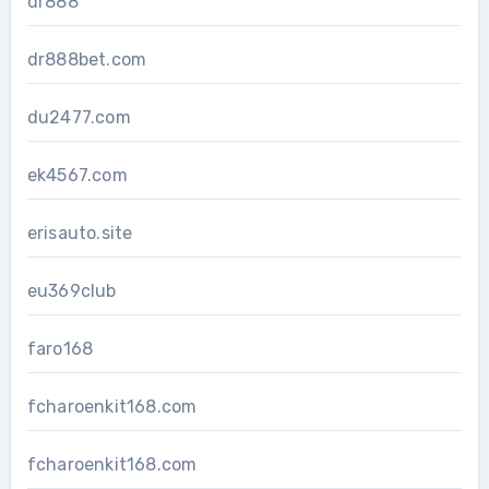
dr888
dr888bet.com
du2477.com
ek4567.com
erisauto.site
eu369club
faro168
fcharoenkit168.com
fcharoenkit168.com