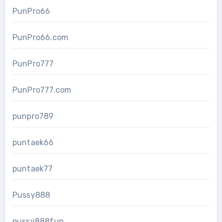
PunPro66
PunPro66.com
PunPro777
PunPro777.com
punpro789
puntaek66
puntaek77
Pussy888
pussy888fun