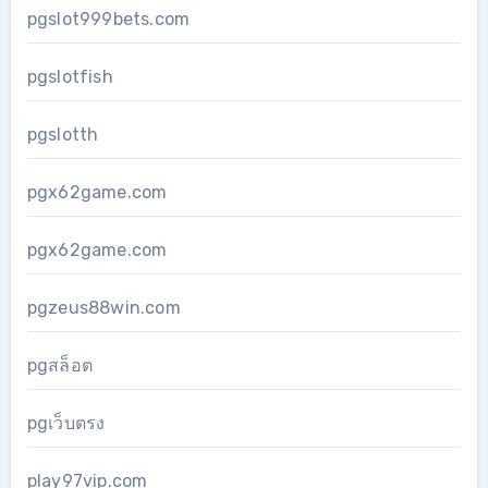
pgslot999bets.com
pgslotfish
pgslotth
pgx62game.com
pgx62game.com
pgzeus88win.com
pgสล็อต
pgเว็บตรง
play97vip.com