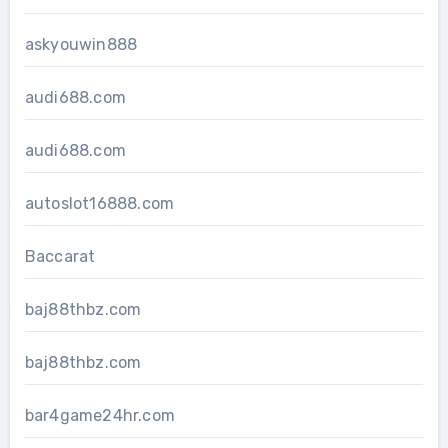
askyouwin888
audi688.com
audi688.com
autoslot16888.com
Baccarat
baj88thbz.com
baj88thbz.com
bar4game24hr.com