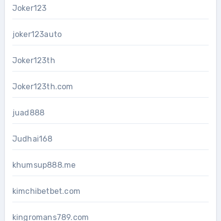
Joker123
joker123auto
Joker123th
Joker123th.com
juad888
Judhai168
khumsup888.me
kimchibetbet.com
kingromans789.com