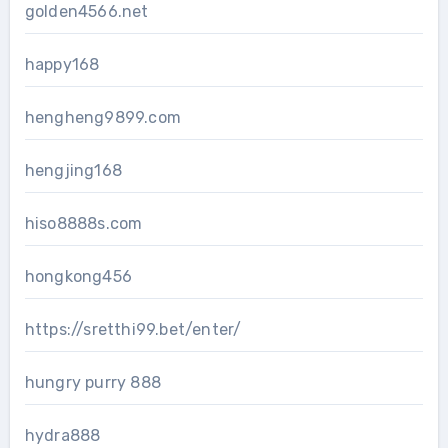
golden4566.net
happy168
hengheng9899.com
hengjing168
hiso8888s.com
hongkong456
https://sretthi99.bet/enter/
hungry purry 888
hydra888