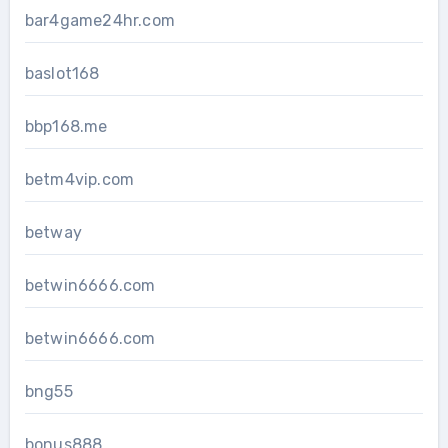
bar4game24hr.com
baslot168
bbp168.me
betm4vip.com
betway
betwin6666.com
betwin6666.com
bng55
bonus888