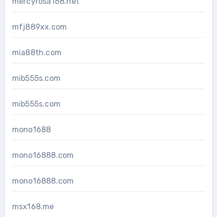
mercyrosa168.net
mfj889xx.com
mia88th.com
mib555s.com
mib555s.com
mono1688
mono16888.com
mono16888.com
msx168.me