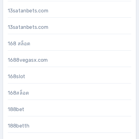
13satanbets.com
13satanbets.com
168 สล็อต
1688vegasx.com
168slot
168สล็อต
188bet
188betth