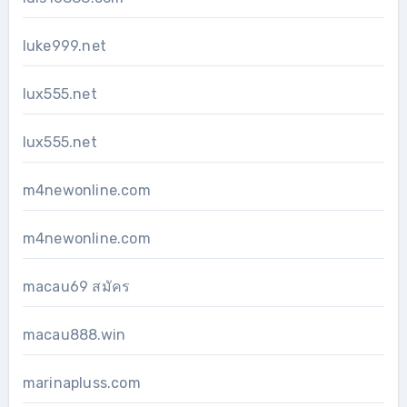
luke999.net
lux555.net
lux555.net
m4newonline.com
m4newonline.com
macau69 สมัคร
macau888.win
marinapluss.com