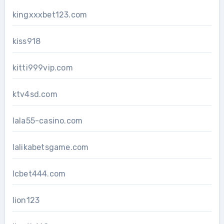
kingxxxbet123.com
kiss918
kitti999vip.com
ktv4sd.com
lala55-casino.com
lalikabetsgame.com
lcbet444.com
lion123