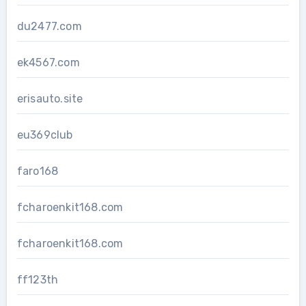
du2477.com
ek4567.com
erisauto.site
eu369club
faro168
fcharoenkit168.com
fcharoenkit168.com
ff123th