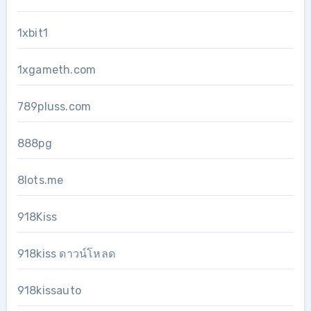
1xbit1
1xgameth.com
789pluss.com
888pg
8lots.me
918Kiss
918kiss ดาวน์โหลด
918kissauto