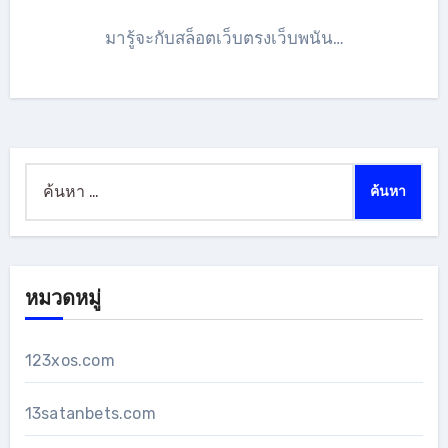
มารู้จะกับสล็อตเว็บตรงเว็บพนัน…
ค้นหา
สำหรับ:
หมวดหมู่
123xos.com
13satanbets.com