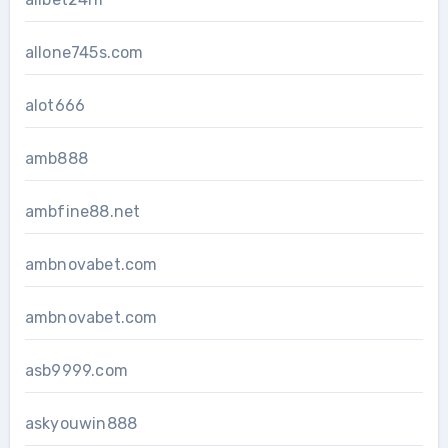
allone745s.com
alot666
amb888
ambfine88.net
ambnovabet.com
ambnovabet.com
asb9999.com
askyouwin888