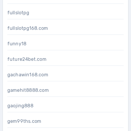
fullslotpg
fullslotpg168.com
funny18
future24bet.com
gachawin168.com
gamehit8888.com
gaojing888
gem99ths.com