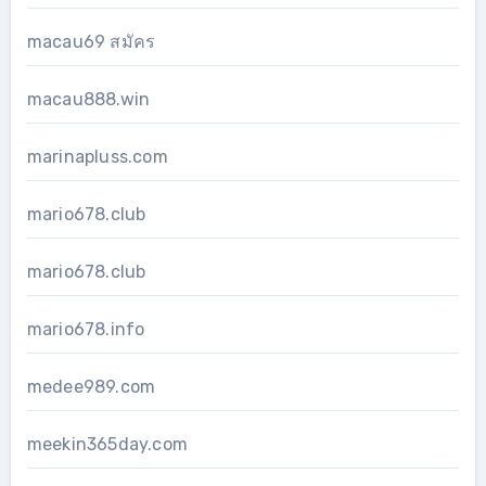
macau69 สมัคร
macau888.win
marinapluss.com
mario678.club
mario678.club
mario678.info
medee989.com
meekin365day.com