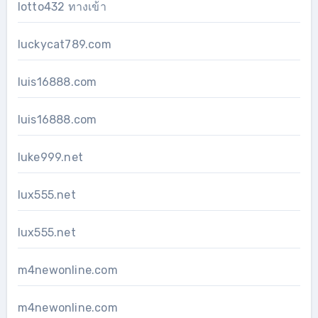
lotto432 ทางเข้า
luckycat789.com
luis16888.com
luis16888.com
luke999.net
lux555.net
lux555.net
m4newonline.com
m4newonline.com