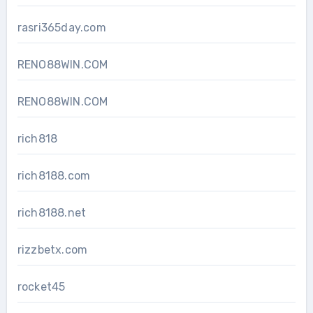
rasri365day.com
RENO88WIN.COM
RENO88WIN.COM
rich818
rich8188.com
rich8188.net
rizzbetx.com
rocket45