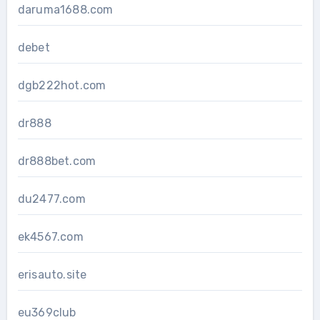
daruma1688.com
debet
dgb222hot.com
dr888
dr888bet.com
du2477.com
ek4567.com
erisauto.site
eu369club