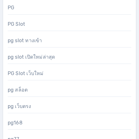
PG
PG Slot
pg slot ทางเข้า
pg slot เปิดใหม่ล่าสุด
PG Slot เว็บใหม่
pg สล็อต
pg เว็บตรง
pg168