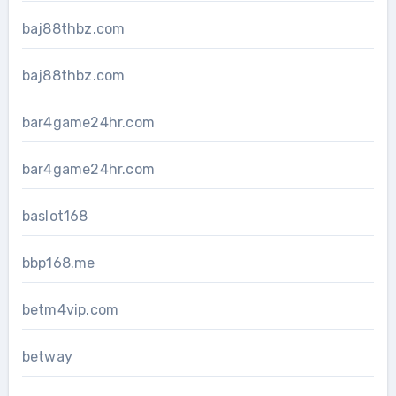
baj88thbz.com
baj88thbz.com
bar4game24hr.com
bar4game24hr.com
baslot168
bbp168.me
betm4vip.com
betway