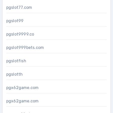
pgslot77.com
pgslot99
pgslot9999.co
pgslot999bets.com
pgslotfish
pgslotth
pgx62game.com
pgx62game.com