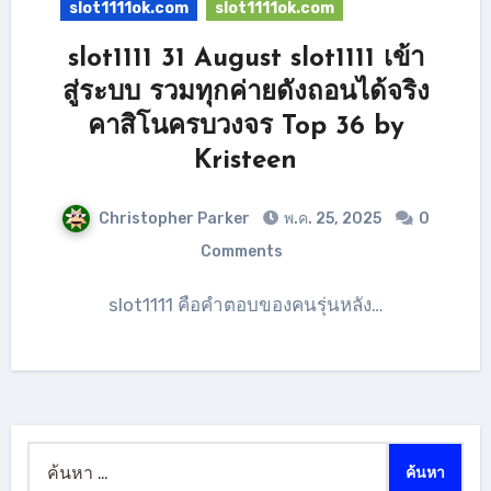
slot1111ok.com
slot1111ok.com
slot1111 31 August slot1111 เข้า
สู่ระบบ รวมทุกค่ายดังถอนได้จริง
คาสิโนครบวงจร Top 36 by
Kristeen
Christopher Parker
พ.ค. 25, 2025
0
Comments
slot1111 คือคำตอบของคนรุ่นหลัง…
ค้นหา
สำหรับ: