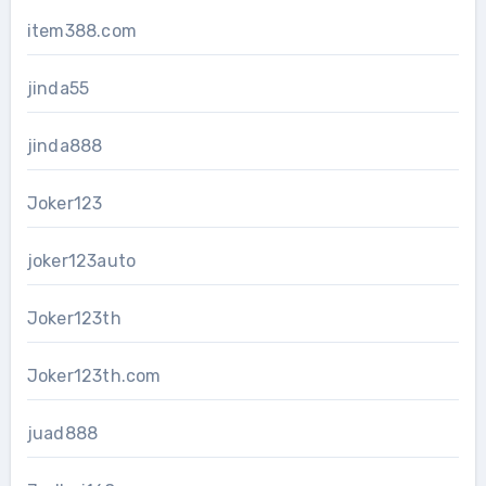
item388.com
jinda55
jinda888
Joker123
joker123auto
Joker123th
Joker123th.com
juad888