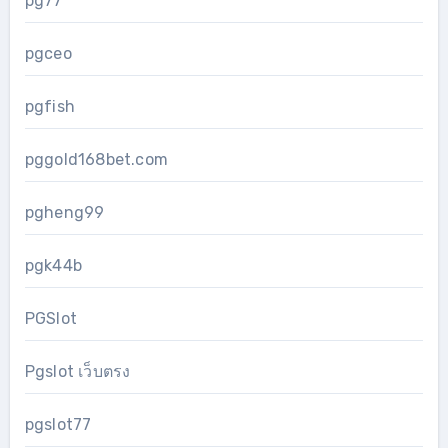
pg77
pgceo
pgfish
pggold168bet.com
pgheng99
pgk44b
PGSlot
Pgslot เว็บตรง
pgslot77