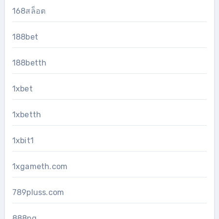
168สล็อต
188bet
188betth
1xbet
1xbetth
1xbit1
1xgameth.com
789pluss.com
888pg