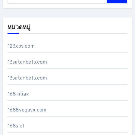
หมวดหมู่
123xos.com
13satanbets.com
13satanbets.com
168 สล็อต
1688vegasx.com
168slot