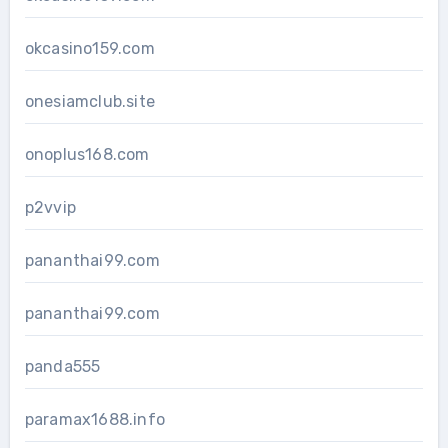
okcasino159.com
onesiamclub.site
onoplus168.com
p2vvip
pananthai99.com
pananthai99.com
panda555
paramax1688.info