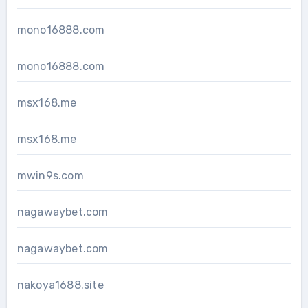
mono16888.com
mono16888.com
msx168.me
msx168.me
mwin9s.com
nagawaybet.com
nagawaybet.com
nakoya1688.site