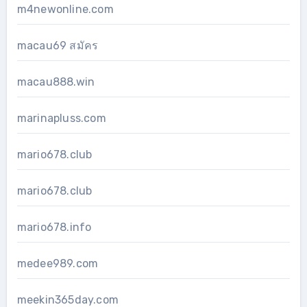
m4newonline.com
macau69 สมัคร
macau888.win
marinapluss.com
mario678.club
mario678.club
mario678.info
medee989.com
meekin365day.com