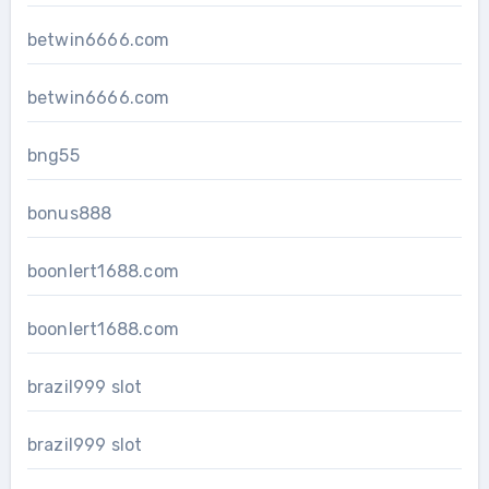
betwin6666.com
betwin6666.com
bng55
bonus888
boonlert1688.com
boonlert1688.com
brazil999 slot
brazil999 slot