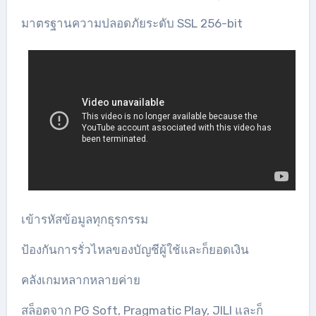
มาตรฐานความปลอดภัยระดับ SSL 256-bit
เข้ารหัสข้อมูลทุกธุรกรรม
ป้องกันการรั่วไหลของบัญชีผู้ใช้และก็ยอดเงิน
คลังเกมหลากหลายค่าย
สล็อตจาก PG Soft, Pragmatic Play, JILI และก็