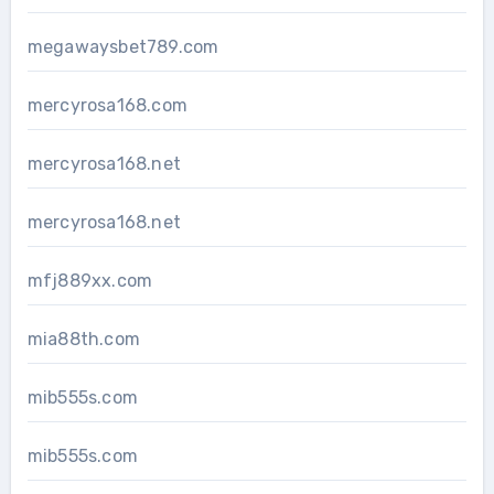
megawaysbet789.com
mercyrosa168.com
mercyrosa168.net
mercyrosa168.net
mfj889xx.com
mia88th.com
mib555s.com
mib555s.com