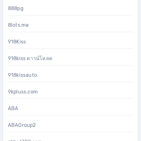
888pg
8lots.me
918Kiss
918kiss ดาวน์โหลด
918kissauto
9kpluss.com
ABA
ABAGroup2