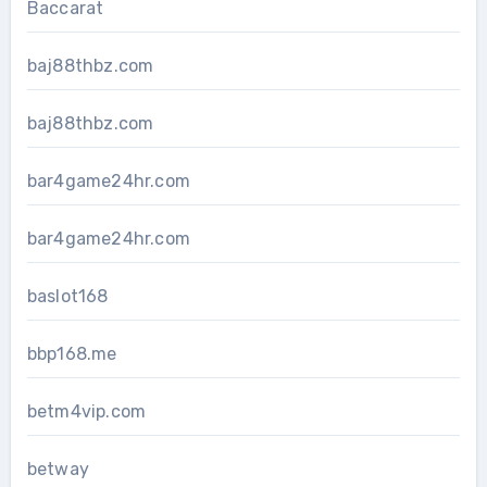
Baccarat
baj88thbz.com
baj88thbz.com
bar4game24hr.com
bar4game24hr.com
baslot168
bbp168.me
betm4vip.com
betway