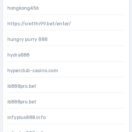
hongkong456
https://sretthi99.bet/enter/
hungry purry 888
hydra888
hyperclub-casino.com
ib888pro.bet
ib888pro.bet
infyplus888.info