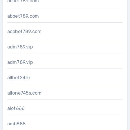
abbet789.com
abbet789.com
acebet789.com
adm789.vip
adm789.vip
allbet24hr
allone745s.com
alot666
amb888