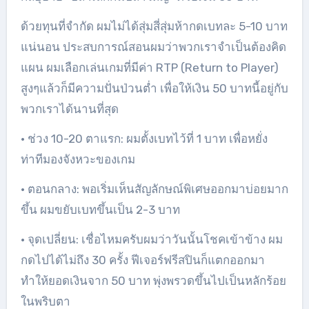
ด้วยทุนที่จำกัด ผมไม่ได้สุ่มสี่สุ่มห้ากดเบทละ 5-10 บาท
แน่นอน ประสบการณ์สอนผมว่าพวกเราจำเป็นต้องคิด
แผน ผมเลือกเล่นเกมที่มีค่า RTP (Return to Player)
สูงๆแล้วก็มีความปั่นป่วนต่ำ เพื่อให้เงิน 50 บาทนี้อยู่กับ
พวกเราได้นานที่สุด
• ช่วง 10-20 ตาแรก: ผมตั้งเบทไว้ที่ 1 บาท เพื่อหยั่ง
ท่าทีมองจังหวะของเกม
• ตอนกลาง: พอเริ่มเห็นสัญลักษณ์พิเศษออกมาบ่อยมาก
ขึ้น ผมขยับเบทขึ้นเป็น 2-3 บาท
• จุดเปลี่ยน: เชื่อไหมครับผมว่าวันนั้นโชคเข้าข้าง ผม
กดไปได้ไม่ถึง 30 ครั้ง ฟีเจอร์ฟรีสปินก็แตกออกมา
ทำให้ยอดเงินจาก 50 บาท พุ่งพรวดขึ้นไปเป็นหลักร้อย
ในพริบตา