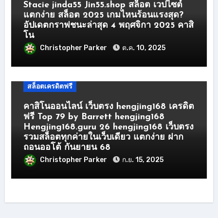
Stacie jinda55 Jin55.shop สล็อต เวปไซต์
แตกง่าย สล็อต 2025 เกมไหนร้อนแรงสุด?
อัปเดตกราฟชนะล่าสุด 4 พฤศจิกา 2025 คาสิ
โน
Christopher Parker
ต.ค. 10, 2025
สล็อตเครดิตฟรี
คาสิโนออนไลน์ เว็บตรง hengjing168 เครดิต
ฟรี Top 79 by Barrett hengjing168
Hengjing168.guru 26 hengjing168 เว็บตรง
รวมสล็อตทุกค่ายในเว็บเดียว แตกง่าย ฝาก
ถอนออโต้ กันยายน 68
Christopher Parker
ก.ย. 15, 2025