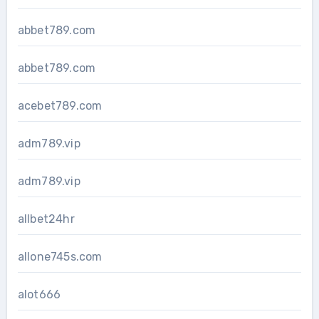
abbet789.com
abbet789.com
acebet789.com
adm789.vip
adm789.vip
allbet24hr
allone745s.com
alot666