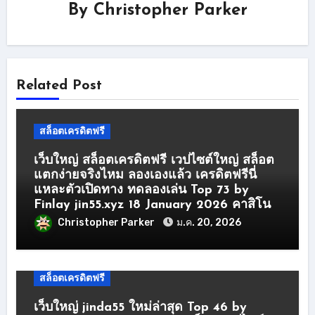
By
Christopher Parker
Related Post
สล็อตเครดิตฟรี
เว็บใหญ่ สล็อตเครดิตฟรี เวปไซต์ใหญ่ สล็อต
แตกง่ายจริงไหม ลองเองแล้ว เครดิตฟรีนี่
แหละตัวเปิดทาง ทดลองเล่น Top 73 by
Finlay jin55.xyz 18 January 2026 คาสิโน
Christopher Parker
ม.ค. 20, 2026
สล็อตเครดิตฟรี
เว็บใหญ่ jinda55 ใหม่ล่าสุด Top 46 by