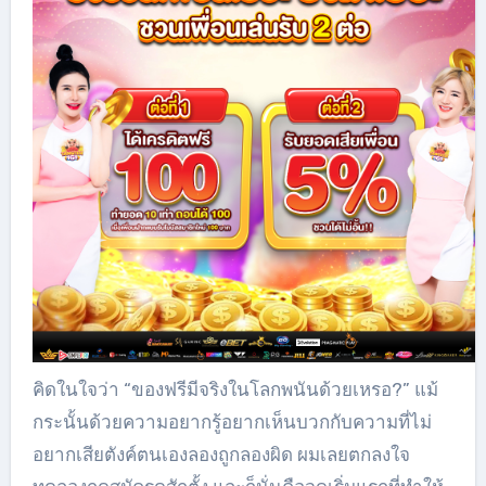
คิดในใจว่า “ของฟรีมีจริงในโลกพนันด้วยเหรอ?” แม้
กระนั้นด้วยความอยากรู้อยากเห็นบวกกับความที่ไม่
อยากเสียตังค์ตนเองลองถูกลองผิด ผมเลยตกลงใจ