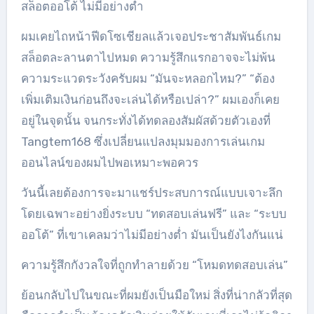
สล็อตออโต้ ไม่มีอย่างต่ำ
ผมเคยไถหน้าฟีดโซเชียลแล้วเจอประชาสัมพันธ์เกม
สล็อตละลานตาไปหมด ความรู้สึกแรกอาจจะไม่พ้น
ความระแวดระวังครับผม “มันจะหลอกไหม?” “ต้อง
เพิ่มเติมเงินก่อนถึงจะเล่นได้หรือเปล่า?” ผมเองก็เคย
อยู่ในจุดนั้น จนกระทั่งได้ทดลองสัมผัสด้วยตัวเองที่
Tangtem168 ซึ่งเปลี่ยนแปลงมุมมองการเล่นเกม
ออนไลน์ของผมไปพอเหมาะพอควร
วันนี้เลยต้องการจะมาแชร์ประสบการณ์แบบเจาะลึก
โดยเฉพาะอย่างยิ่งระบบ “ทดสอบเล่นฟรี” และ “ระบบ
ออโต้” ที่เขาเคลมว่าไม่มีอย่างต่ำ มันเป็นยังไงกันแน่
ความรู้สึกกังวลใจที่ถูกทำลายด้วย “โหมดทดสอบเล่น”
ย้อนกลับไปในขณะที่ผมยังเป็นมือใหม่ สิ่งที่น่ากลัวที่สุด