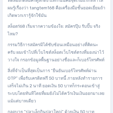
ทดลองกดสมัครดูสักตั้ง และก็นั่นคือจุดเริ่มแรกที่ทำให้
ผมรู้เรื่องว่า tangtem168 คือเครื่องมือชั้นยอดเยี่ยมถ้า
เกิดพวกเรารู้จักใช้มัน
สล็อต168 เริ่มจากความข้องใจ: สมัครปุ๊บ รับปั๊บ จริง
ไหม?
กรรมวิธีการสมัครมิได้ซับซ้อนเหมือนอย่างที่คิดนะ
ครับ ผมเข้าไปที่เว็บไซต์สล็อตเว็บไซต์ตรงที่มองน่าไว้
วางใจ กรอกข้อมูลพื้นฐานอย่างชื่อและก็เบอร์โทรศัพท์
สิ่งที่จำเป็นที่สุดเป็นการ “ยืนยันเบอร์โทรศัพท์ผ่าน
OTP” เพื่อรับเครดิตฟรี 50 บาทนี้ ภายหลังทำรายการ
เสร็จไม่เกิน 2 นาที ยอดเงิน 50 บาทก็กระดอนเข้าสู่
ระบบโดยทันทีโดยที่ผมยังไม่ได้ควักเงินเงินออกมาเลย
แม้แต่บาทเดียว
กลอุบาย “ปลาเล็กกินปลาใหญ่” ด้วยเงิน 50 บาท