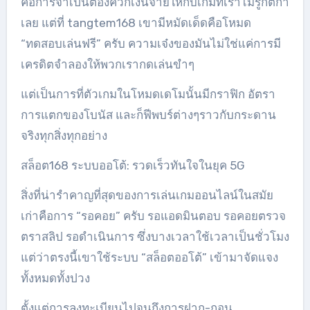
คือการจำเป็นต้องควักเงินจ่ายให้กับเกมที่เราไม่รู้กติกา
เลย แต่ที่ tangtem168 เขามีหมัดเด็ดคือโหมด
“ทดสอบเล่นฟรี” ครับ ความเจ๋งของมันไม่ใช่แค่การมี
เครดิตจำลองให้พวกเรากดเล่นขำๆ
แต่เป็นการที่ตัวเกมในโหมดเดโมนั้นมีกราฟิก อัตรา
การแตกของโบนัส และก็ฟีพบร์ต่างๆราวกับกระดาน
จริงทุกสิ่งทุกอย่าง
สล็อต168 ระบบออโต้: รวดเร็วทันใจในยุค 5G
สิ่งที่น่ารำคาญที่สุดของการเล่นเกมออนไลน์ในสมัย
เก่าคือการ “รอคอย” ครับ รอแอดมินตอบ รอคอยตรวจ
ตราสลิป รอดำเนินการ ซึ่งบางเวลาใช้เวลาเป็นชั่วโมง
แต่ว่าตรงนี้เขาใช้ระบบ “สล็อตออโต้” เข้ามาจัดแจง
ทั้งหมดทั้งปวง
ตั้งแต่การลงทะเบียนไปจนถึงการฝาก-ถอน