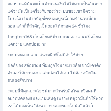
ผม หากแม้มันจะเป็นจำนวนเงินไม่ได้มากเป็นอันมาก
แต่ว่ามันเป็นเครื่องรับรองว่าระบบของเขามีความ
โปร่งใส เงินฝากบัญชีครบสมบูรณ์ตามจำนวนที่กด
ถอน แล้วก็ที่สำคัญเป็นถอนได้ตลอด 24 ชั่วโมง
tangtem168 เว็บสล็อตที่มีระบบทดลองเล่นฟรี สล็อต
แตกง่าย แตกบ่อยมาก
ระบบทดสอบเล่น: สนามฝึกที่ไม่มีค่าใช้จ่าย
ข้อดีของ สล็อต168 ที่ผมถูกใจมากมายคือเขามีเครดิต
จำลองให้เราลองกดเล่นก่อนได้แบบไม่ต้องควักเงิน
ตนเองสักบาท
ระบบนี้มีคุณประโยชน์มากสำหรับมือใหม่หรือคนที่
อยากทดลองแปลงเกมเล่นดู เพราะเหตุว่ามันทำให้พวก
เราได้มองเห็น “จังหวะการออกของโบนัส” แล้วก็