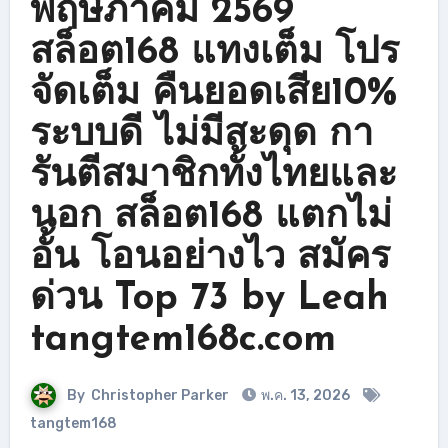
พฤษภาคม 2569
สล็อต168 แทงเต็ม โปร
จัดเต็ม คืนยอดเสีย10%
ระบบดี ไม่มีสะดุด กา
รันตีสมาชิกทั้งไทยและ
นอก สล็อต168 แตกไม่
อั้น โอนอย่างไว สมัคร
ด่วน Top 73 by Leah
tangtem168c.com
By
Christopher Parker
พ.ค. 13, 2026
tangtem168