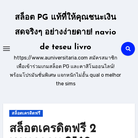
Skip
to
สล็อต PG แท้ที่ให้คุณชนะเงิน
content
สดจริงๆ อย่างง่ายดาย! navio
de teseu livro
https://www.auniversitaria.com สมัครสมาชิก
เพื่อเข้าร่วมเกมสล็อต PG และคาสิโนออนไลน์!
พร้อมโปรมันชั่นพิเศษ แจกหนักไม่อั้น qual o melhor
the sims
สล็อตเครดิตฟรี
สล็อตเครดิตฟรี 2