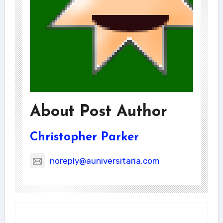
About Post Author
Christopher Parker
noreply@auniversitaria.com