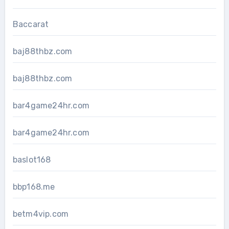
Baccarat
baj88thbz.com
baj88thbz.com
bar4game24hr.com
bar4game24hr.com
baslot168
bbp168.me
betm4vip.com