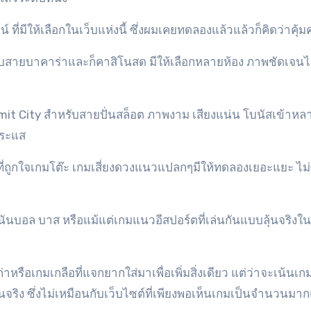
่มีให้เลือกในเว็บแห่งนี้ ซึ่งผมเคยทดลองแล้วแล้วก็คิดว่าคุ้มค่
บสายบาคาร่าและก็คาสิโนสด มีให้เลือกหลายห้อง ภาพชัดเจนไม
mit City สำหรับสายปั่นสล็อต ภาพงาม เสียงแน่น โบนัสเข้าหลา
กระแส
ที่ถูกใจเกมโต๊ะ เกมเสี่ยงดวงแนวแปลกๆมีให้ทดลองเยอะแยะ ไม่
ันบอล บาส หรือแม้แต่เกมแนวอีสปอร์ตที่เล่นกันแบบลุ้นจริงใ
ก่าหรือเกมเกลือที่แจกยากใส่มาเพื่อเพิ่มสิ่งเดียว แต่ว่าจะเน้นเก
ินจริง ซึ่งไม่เหมือนกับเว็บไซต์ที่เพียงพอเห็นเกมเป็นจำนวนมาก