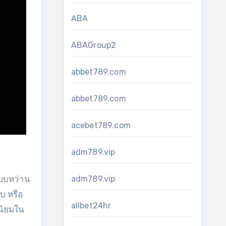
ABA
ABAGroup2
abbet789.com
abbet789.com
acebet789.com
adm789.vip
ดแบบหว่าน
adm789.vip
บ หรือ
allbet24hr
มนิยมใน