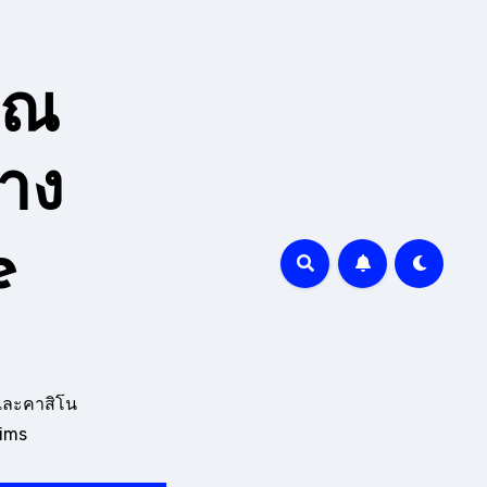
คุณ
่าง
e
 และคาสิโน
sims