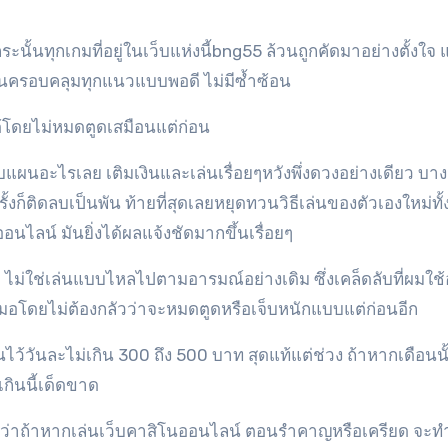
นทุกเกมที่อยู่ในเว็บแห่งนี้bng55 ล้วนถูกคัดมาอย่างตั้งใจ แ
จากมันครอบคลุมทุกแนวแบบพอดี ไม่มีซ้ำซ้อน
ด้โดยไม่หมดตูดเสมือนแต่ก่อน
แผนอะไรเลย เติมเงินและเล่นเรื่อยๆหวังพึ่งดวงอย่างเดียว บาง
ั้งก็ติดลบเป็นพัน ท้ายที่สุดเลยหยุดทวนวิธีเล่นของตัวเองใหม่ทั้ง
อนไลน์ มันยิ่งได้ผลแจ้งชัดมากขึ้นเรื่อยๆ
ด ไม่ใช่เล่นแบบไหลไปตามอารมณ์อย่างเดิม ซึ่งเคล็ดลับที่ผมใช้อ
ม่ำเสมอโดยไม่ต้องกลัวว่าจะหมดตูดหรือเจ็บหนักแบบแต่ก่อนอีก
ว้วันละไม่เกิน 300 ถึง 500 บาท สุดแท้แต่ช่วง ถ้าหากเดือนนั
เกินนี้เด็ดขาด
เหตุว่าถ้าหากเล่นเว็บคาสิโนออนไลน์ ตอนรำคาญหรือเครียด จะท