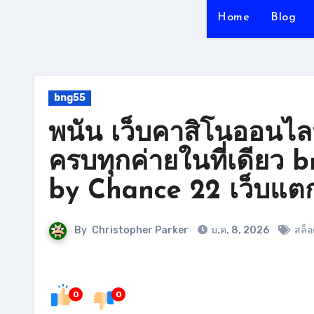
Home
Blog
bng55
พนัน เว็บคาสิโนออนไล
ครบทุกค่ายในที่เดียว 
by Chance 22 เว็บแตก
By
Christopher Parker
ม.ค. 8, 2026
สล็
0
0