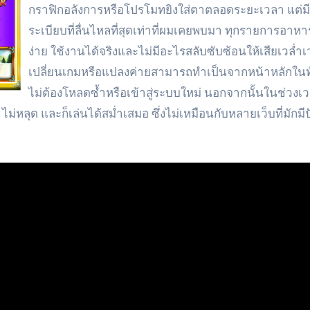
กราฟิกอลังการหรือโปรโมทยิงใส่ตาตลอดระยะเวลา แต่ม
ระเบียบที่ลื่นไหลที่สุดเท่าที่ผมเคยพบมา ทุกรายการอาหาร
ง่าย ใช้งานได้จริงและไม่มีอะไรสลับซับซ้อนให้เสียเวล่ำ
เปลี่ยนเกมหรือแปลงค่ายสามารถทำเป็นจากหน้าหลักในท
ไม่ต้องโหลดซ้ำหรือเข้าสู่ระบบใหม่ นอกจากนั้นในช่วงเวล
 ไม่หลุด และก็เล่นได้สม่ำเสมอ ซึ่งไม่เหมือนกับหลายเว็บที่มักม