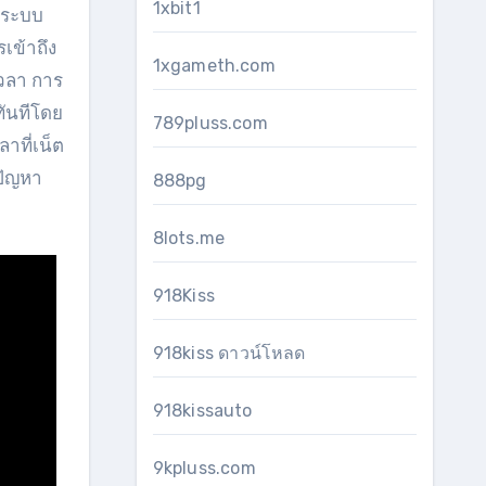
1xbit1
ีระบบ
เข้าถึง
1xgameth.com
เวลา การ
ันทีโดย
789pluss.com
าที่เน็ต
ีปัญหา
888pg
8lots.me
918Kiss
918kiss ดาวน์โหลด
918kissauto
9kpluss.com