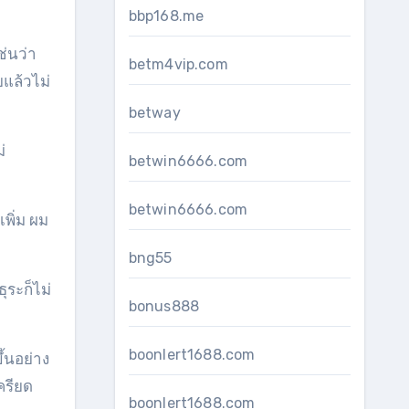
bbp168.me
ช่นว่า
betm4vip.com
ยแล้วไม่
betway
่
betwin6666.com
betwin6666.com
พิ่ม ผม
bng55
ุระก็ไม่
bonus888
boonlert1688.com
ึ้นอย่าง
ครียด
boonlert1688.com