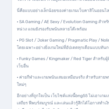
นี่คือแบบอย่างเล็กน้อยของค่ายเกมเว็บคาสิโนออนไลน์ ที
• SA Gaming / AE Sexy / Evolution Gaming สำหรั
หน่วง แถมยังรองรับพนันหลายโต๊ะพร้อม
• PG Slot / Joker Gaming / Pragmatic Play / Noli
โดยเฉพาะอย่างยิ่งเกมใหม่ที่อัปเดตทุกเดือนแบบทัน
• Funky Games / Kingmaker / Red Tiger สำหรับผู้
เว็บอื่น
• ค่ายกีฬาและเกมพนันเสมอเหมือนจริง สำหรับสายพน
ใหม่ๆ
อีกอย่างที่ถูกใจเป็น เว็บไซต์แห่งนี้bng55 ไม่เอาเกมเ
เสถียร ฟีพบร์สมบูรณ์ และเล่นแล้วรู้สึกได้โอกาสทำเง