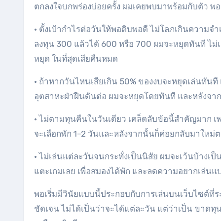
ตกลงใจบกพร่องบ่อยครั้ง ผมเคยพบมาพร้อมกับตัว พอเพีย
• ตั้งเป้ากำไรต่อวันให้พอดิบพอดี ไม่โลภเกินความจ
ลงทุน 300 แล้วได้ 600 หรือ 700 ผมจะหยุดทันที ไม่เ
หยุด ในที่สุดเสียคืนหมด
• ถ้าหากวันไหนเสียเกิน 50% ของงบจะหยุดเล่นทันที เช่
อุตสาหะฝ่าฝืนดันต่อ ผมจะหยุดโดยทันที และหลังจากน
• ไม่ตามทุนคืนในวันเดียว เคล็ดลับข้อนี้สำคัญมาก เ
จะเลือกพัก 1–2 วันและหลังจากนั้นก็ค่อยกลับมาใหม่
• ไม่เล่นแต่ละวันจนกระทั่งเป็นนิสัย ผมจะเว้นบ้างเป็น
แตะเกมเลย เพื่อสมองได้พัก และลดความอยากเล่นแ
พอเริ่มมีวินัยแบบนี้ประกอบกับการเล่นบนเว็บไซต์ที่
ชัดเจน ไม่ได้เป็นว่าจะได้แต่ละวัน แต่ว่าเป็น ขาดทุน