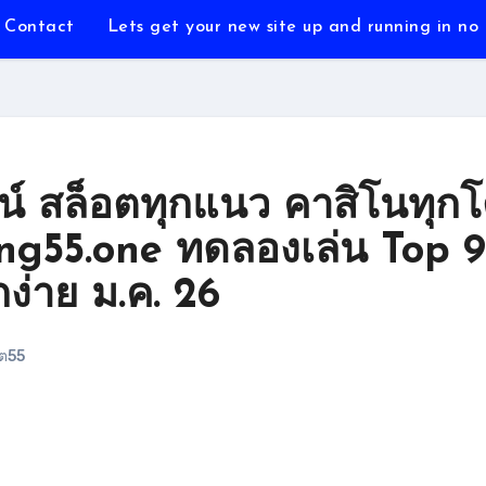
Contact
Lets get your new site up and running in no 
น์ สล็อตทุกแนว คาสิโนทุกโ
bng55.one ทดลองเล่น Top 
ง่าย ม.ค. 26
อต55