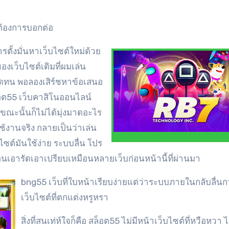
ดีต้องการบอกต่อ
ั้งมั่นหาเว็บไซต์ใหม่ด้วย
องเว็บไซต์เดิมที่ผมเล่น
ทน พอลองเสิร์ชหาข้อเสนอ
็อต55 เว็บคาสิโนออนไลน์
ขณะนั้นก็ไม่ได้มุ่งมาดอะไร
ช้งานจริง กลายเป็นว่าเล่น
ไซต์มันใช้ง่าย ระบบลื่น โปร
ว่าโดนเอารัดเอาเปรียบเหมือนหลายเว็บก่อนหน้านี้ที่ผ่านมา
bng55 เว็บที่ใบหน้าเรียบง่ายแต่ว่าระบบภายในกลับลื่นก
เว็บไซต์ที่ตกแต่งหรูหรา
สิ่งที่สนเท่ห์ใจก็คือ สล็อต55 ไม่มีหน้าเว็บไซต์ที่หวือหวา ไ