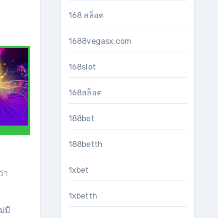
168 สล็อต
1688vegasx.com
168slot
168สล็อต
188bet
188betth
1xbet
ว่า
1xbetth
ม่มี